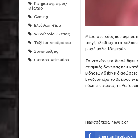
Κινηματογράφος-
Θέατρο
Gaming
Ελεύθερη-Ώρα
Ψυχολογία-Σχέσεις
Μέσα στο χάος που άφησε πί
«πηγή ελπίδας» στα χαλάσ
Ταξίδια-Αποδράσεις
μωρό μόλις 18 ημερών.
Συνεντεύξεις
Cartoon-Animation
Το νεογέννητο διασώθηκε α
σεισμικές δονήσεις που κα
Ειδήσεων δείχνει διασώστες
βγάζουν έξω το βρέφος εν μ
πόλη της χώρας, τη Λα Γουάι
Περισσότερα:
newsit.gr
Share on Facebook