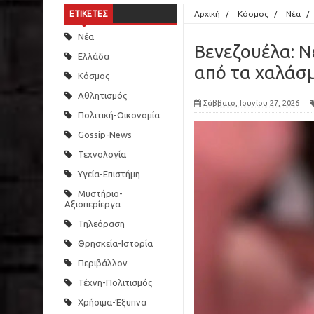
ΕΤΙΚΕΤΕΣ
Αρχική
/
Κόσμος
/
Νέα
/
Νέα
Βενεζουέλα: 
Ελλάδα
από τα χαλάσμ
Κόσμος
Αθλητισμός
Σάββατο, Ιουνίου 27, 2026
Πολιτική-Οικονομία
Gossip-News
Τεχνολογία
Υγεία-Επιστήμη
Μυστήριο-
Αξιοπερίεργα
Τηλεόραση
Θρησκεία-Ιστορία
Περιβάλλον
Τέχνη-Πολιτισμός
Χρήσιμα-Έξυπνα