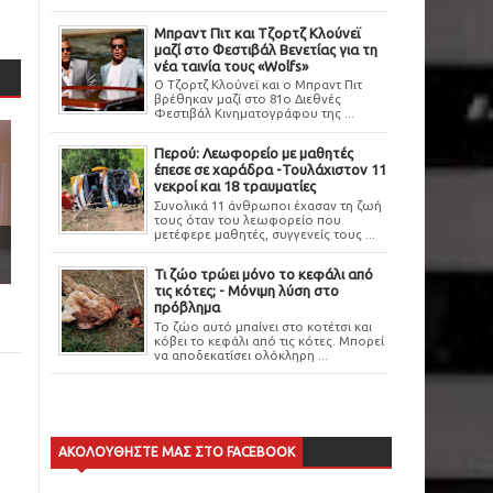
Μπραντ Πιτ και Τζορτζ Κλούνεϊ
μαζί στο Φεστιβάλ Βενετίας για τη
νέα ταινία τους «Wolfs»
Ο Τζορτζ Κλούνεϊ και ο Μπραντ Πιτ
βρέθηκαν μαζί στο 81ο Διεθνές
Φεστιβάλ Κινηματογράφου της ...
Περού: Λεωφορείο με μαθητές
έπεσε σε χαράδρα -Τουλάχιστον 11
νεκροί και 18 τραυματίες
Συνολικά 11 άνθρωποι έχασαν τη ζωή
τους όταν του λεωφορείο που
μετέφερε μαθητές, συγγενείς τους ...
Τι ζώο τρώει μόνο το κεφάλι από
τις κότες; - Μόνιμη λύση στο
πρόβλημα
Το ζώο αυτό μπαίνει στο κοτέτσι και
κόβει το κεφάλι από τις κότες. Μπορεί
να αποδεκατίσει ολόκληρη ...
ΑΚΟΛΟΥΘΗΣΤΕ ΜΑΣ ΣΤΟ FACEBOOK