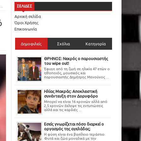
ΣΕΛΙΔΕΣ
Αρχική σελίδα
ό
Όροι Χρήσης
Επικοινωνία
Δημοφιλείς
Σχόλια
Κατηγορία
ΘΡΗΝΟΣ: Νεκρός ο παρουσιαστής
του wipe out!
Έφυγε από τη ζωή σε ηλικία 47 ετών ο
ηθοποιός, μουσικός και
παρουσιαστής Δημήτρης Μενούνος ...
Ηλίας Μακράς: Αποκλειστική
συνέντευξη στον Δορυφόρο
Μπορεί να είναι 16 χρονών αλλά από
2,5 χρονών έκλεψε τις εντυπώσεις
αλλά και τις καρδιές ...
Εσείς γνωρίζεται πόσο διαρκεί ο
οργασμός της αγελάδας;
Η φύση είναι ένα βασίλειο τεράστιο.
Φυτά και ζώα μοναδικά με την