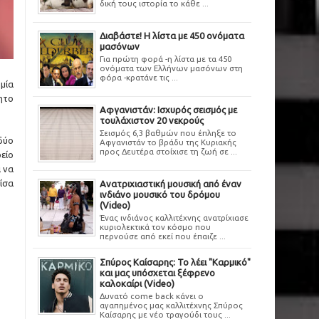
δική τους ιστορία το κάθε ...
Διαβάστε! Η λίστα με 450 ονόματα
μασόνων
Για πρώτη φορά -η λίστα με τα 450
ονόματα των Ελλήνων μασόνων στη
φόρα -κρατάνε τις ...
μία
ητο
Αφγανιστάν: Ισχυρός σεισμός με
τουλάχιστον 20 νεκρούς
Σεισμός 6,3 βαθμών που έπληξε το
δύο
Αφγανιστάν το βράδυ της Κυριακής
προς Δευτέρα στοίχισε τη ζωή σε ...
είο
 να
ίσα
Ανατριχιαστική μουσική από έναν
ινδιάνο μουσικό του δρόμου
(Video)
Ένας ινδιάνος καλλιτέχνης ανατρίχιασε
κυριολεκτικά τον κόσμο που
περνούσε από εκεί που έπαιζε ...
Σπύρος Καίσαρης: Το λέει "Καρμικό"
και μας υπόσχεται ξέφρενο
καλοκαίρι (Video)
Δυνατό come back κάνει ο
αγαπημένος μας καλλιτέχνης Σπύρος
Καίσαρης με νέο τραγούδι τους ...