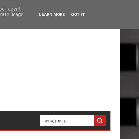
user-agent
erate usage
LEARN MORE
GOT IT