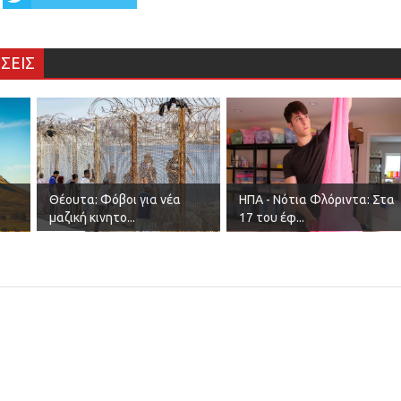
ΣΕΙΣ
ο
Θέουτα: Φόβοι για νέα
ΗΠΑ - Νότια Φλόριντα: Στα
μαζική κινητο...
17 του έφ...