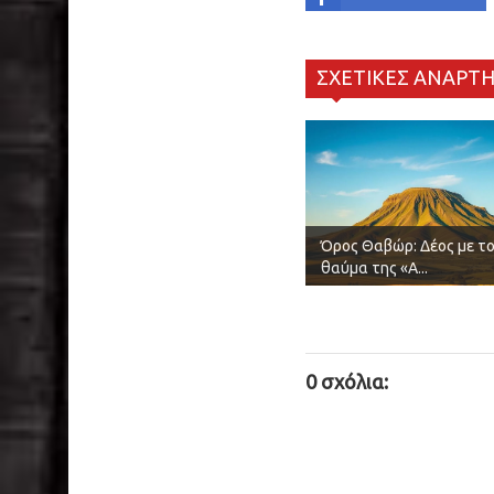
ΣΧΕΤΙΚΕΣ ΑΝΑΡΤΗ
Όρος Θαβώρ: Δέος με τ
θαύμα της «Α...
0 σχόλια: