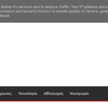
deliver its services and to analyze traffic. Your IP address and 
formance and security metrics to ensure quality of service, gen
abuse.
θρωπος
Τεχνολογία
Αθλητισμός
Ψυχαγωγία