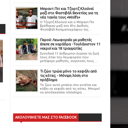
Μπραντ Πιτ και Τζορτζ Κλούνεϊ
μαζί στο Φεστιβάλ Βενετίας για τη
νέα ταινία τους «Wolfs»
Ο Τζορτζ Κλούνεϊ και ο Μπραντ Πιτ
βρέθηκαν μαζί στο 81ο Διεθνές
Φεστιβάλ Κινηματογράφου της ...
Περού: Λεωφορείο με μαθητές
έπεσε σε χαράδρα -Τουλάχιστον 11
νεκροί και 18 τραυματίες
Συνολικά 11 άνθρωποι έχασαν τη ζωή
τους όταν του λεωφορείο που
μετέφερε μαθητές, συγγενείς τους ...
Τι ζώο τρώει μόνο το κεφάλι από
τις κότες; - Μόνιμη λύση στο
πρόβλημα
Το ζώο αυτό μπαίνει στο κοτέτσι και
κόβει το κεφάλι από τις κότες. Μπορεί
να αποδεκατίσει ολόκληρη ...
ΑΚΟΛΟΥΘΗΣΤΕ ΜΑΣ ΣΤΟ FACEBOOK