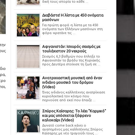
δική τους ιστορία το κάθε ...
Διαβάστε! Η λίστα με 450 ονόματα
μασόνων
Για πρώτη φορά -η λίστα με τα 450
ονόματα των Ελλήνων μασόνων στη
φόρα -κρατάνε τις ...
την
Αφγανιστάν: Ισχυρός σεισμός με
ους
τουλάχιστον 20 νεκρούς
Σεισμός 6,3 βαθμών που έπληξε το
Αφγανιστάν το βράδυ της Κυριακής
προς Δευτέρα στοίχισε τη ζωή σε ...
διο
ρα,
Ανατριχιαστική μουσική από έναν
τρο
ινδιάνο μουσικό του δρόμου
ποι,
(Video)
Ένας ινδιάνος καλλιτέχνης ανατρίχιασε
κυριολεκτικά τον κόσμο που
περνούσε από εκεί που έπαιζε ...
Σπύρος Καίσαρης: Το λέει "Καρμικό"
και μας υπόσχεται ξέφρενο
καλοκαίρι (Video)
Δυνατό come back κάνει ο
αγαπημένος μας καλλιτέχνης Σπύρος
Καίσαρης με νέο τραγούδι τους ...