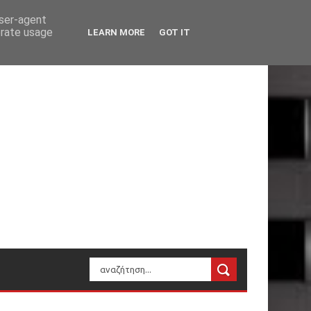
user-agent
erate usage
LEARN MORE
GOT IT