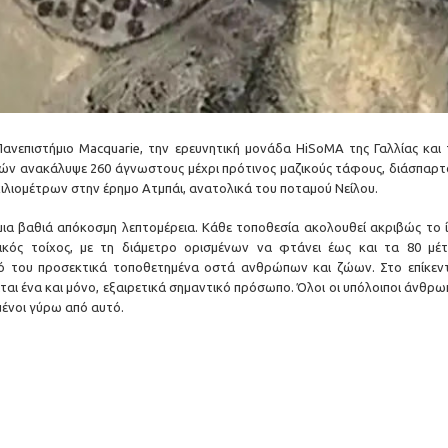
νεπιστήμιο Macquarie, την ερευνητική μονάδα HiSoMA της Γαλλίας και 
ών ανακάλυψε 260 άγνωστους μέχρι πρότινος μαζικούς τάφους, διάσπαρτ
χιλιομέτρων στην έρημο Ατμπάι, ανατολικά του ποταμού Νείλου.
μια βαθιά απόκοσμη λεπτομέρεια. Κάθε τοποθεσία ακολουθεί ακριβώς το ί
λικός τοίχος, με τη διάμετρο ορισμένων να φτάνει έως και τα 80 μέτ
κό του προσεκτικά τοποθετημένα οστά ανθρώπων και ζώων. Στο επίκεν
αι ένα και μόνο, εξαιρετικά σημαντικό πρόσωπο. Όλοι οι υπόλοιποι άνθρω
μένοι γύρω από αυτό.