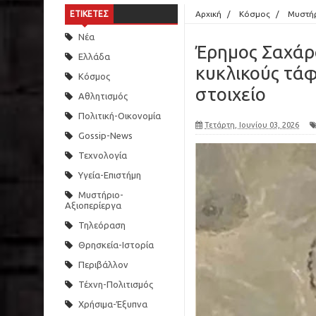
ΕΤΙΚΕΤΕΣ
Αρχική
/
Κόσμος
/
Μυστήρ
Νέα
Έρημος Σαχάρ
Ελλάδα
κυκλικούς τάφ
Κόσμος
στοιχείο
Αθλητισμός
Πολιτική-Οικονομία
Τετάρτη, Ιουνίου 03, 2026
Gossip-News
Τεχνολογία
Υγεία-Επιστήμη
Μυστήριο-
Αξιοπερίεργα
Τηλεόραση
Θρησκεία-Ιστορία
Περιβάλλον
Τέχνη-Πολιτισμός
Χρήσιμα-Έξυπνα