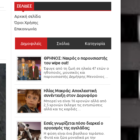
ο
ΣΕΛΙΔΕΣ
Αρχική σελίδα
Όροι Χρήσης
Επικοινωνία
Δημοφιλείς
Σχόλια
Κατηγορία
ΘΡΗΝΟΣ: Νεκρός ο παρουσιαστής
του wipe out!
Έφυγε από τη ζωή σε ηλικία 47 ετών ο
ηθοποιός, μουσικός και
παρουσιαστής Δημήτρης Μενούνος ...
Ηλίας Μακράς: Αποκλειστική
συνέντευξη στον Δορυφόρο
Μπορεί να είναι 16 χρονών αλλά από
2,5 χρονών έκλεψε τις εντυπώσεις
αλλά και τις καρδιές ...
Εσείς γνωρίζεται πόσο διαρκεί ο
οργασμός της αγελάδας;
Η φύση είναι ένα βασίλειο τεράστιο.
Φυτά και ζώα μοναδικά με την