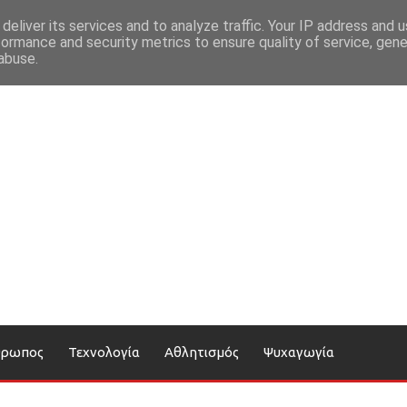
deliver its services and to analyze traffic. Your IP address and 
formance and security metrics to ensure quality of service, gen
abuse.
θρωπος
Τεχνολογία
Αθλητισμός
Ψυχαγωγία