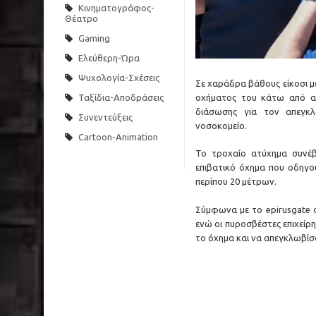
Κινηματογράφος-
Θέατρο
Gaming
Ελεύθερη-Ώρα
Ψυχολογία-Σχέσεις
Σε χαράδρα βάθους είκοσι μ
οχήματος του κάτω από αδι
Ταξίδια-Αποδράσεις
διάσωσης για τον απεγκλ
Συνεντεύξεις
νοσοκομείο.
Cartoon-Animation
Το τροχαίο ατύχημα συνέβ
επιβατικό όχημα που οδηγο
περίπου 20 μέτρων.
Σύμφωνα με το epirusgate 
ενώ οι πυροσβέστες επιχεί
το όχημα και να απεγκλωβίσ