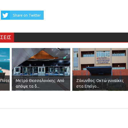
Share on Twitter
ΣΕΙΣ
 Πότε
Μετρό Θεσσαλονίκης: Από
Ζάκυνθος: Οκτώ γυναίκες
απόψε τα δ...
στα Επείγο...