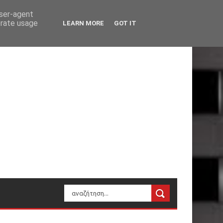
user-agent
erate usage
LEARN MORE
GOT IT