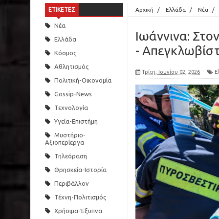
ΕΤΙΚΕΤΕΣ
Αρχική
/
Ελλάδα
/
Νέα
/
Νέα
Ιωάννινα: Στο
Ελλάδα
- Απεγκλωβίσ
Κόσμος
Αθλητισμός
Τρίτη, Ιουνίου 02, 2026
Ε
Πολιτική-Οικονομία
Gossip-News
Τεχνολογία
Υγεία-Επιστήμη
Μυστήριο-
Αξιοπερίεργα
Τηλεόραση
Θρησκεία-Ιστορία
Περιβάλλον
Τέχνη-Πολιτισμός
Χρήσιμα-Έξυπνα