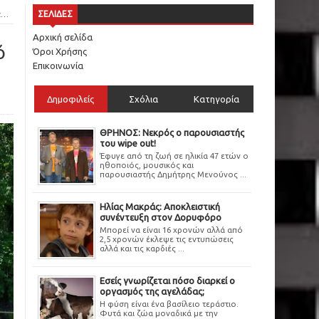
ς
ΣΕΛΙΔΕΣ
Αρχική σελίδα
ό
Όροι Χρήσης
Επικοινωνία
Δημοφιλείς
Σχόλια
Κατηγορία
ΘΡΗΝΟΣ: Νεκρός ο παρουσιαστής
του wipe out!
Έφυγε από τη ζωή σε ηλικία 47 ετών ο
ηθοποιός, μουσικός και
παρουσιαστής Δημήτρης Μενούνος ...
Ηλίας Μακράς: Αποκλειστική
συνέντευξη στον Δορυφόρο
Μπορεί να είναι 16 χρονών αλλά από
2,5 χρονών έκλεψε τις εντυπώσεις
αλλά και τις καρδιές ...
Εσείς γνωρίζεται πόσο διαρκεί ο
οργασμός της αγελάδας;
Η φύση είναι ένα βασίλειο τεράστιο.
Φυτά και ζώα μοναδικά με την