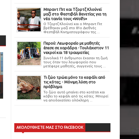
Μπραντ Πιτ και Τζορτζ Κλούνεϊ
μαζί στο Φεστιβάλ Βενετίας για τη
νέα ταινία τους «Wolfs»
Ο Τζορτζ Κλούνεϊ και ο Μπραντ Πιτ
βρέθηκαν μαζί στο 81ο Διεθνές
Φεστιβάλ Κινηματογράφου της ...
Περού: Λεωφορείο με μαθητές
έπεσε σε χαράδρα -Τουλάχιστον 11
νεκροί και 18 τραυματίες
Συνολικά 11 άνθρωποι έχασαν τη ζωή
τους όταν του λεωφορείο που
μετέφερε μαθητές, συγγενείς τους ...
Τι ζώο τρώει μόνο το κεφάλι από
τις κότες; - Μόνιμη λύση στο
πρόβλημα
Το ζώο αυτό μπαίνει στο κοτέτσι και
κόβει το κεφάλι από τις κότες. Μπορεί
να αποδεκατίσει ολόκληρη ...
ΑΚΟΛΟΥΘΗΣΤΕ ΜΑΣ ΣΤΟ FACEBOOK