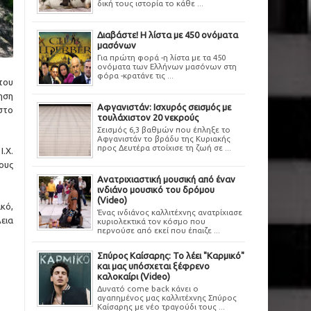
δική τους ιστορία το κάθε ...
Διαβάστε! Η λίστα με 450 ονόματα
μασόνων
Για πρώτη φορά -η λίστα με τα 450
ονόματα των Ελλήνων μασόνων στη
φόρα -κρατάνε τις ...
του
ηση
Αφγανιστάν: Ισχυρός σεισμός με
στο
τουλάχιστον 20 νεκρούς
Σεισμός 6,3 βαθμών που έπληξε το
Αφγανιστάν το βράδυ της Κυριακής
προς Δευτέρα στοίχισε τη ζωή σε ...
.Χ.
ους
Ανατριχιαστική μουσική από έναν
ινδιάνο μουσικό του δρόμου
(Video)
κό,
Ένας ινδιάνος καλλιτέχνης ανατρίχιασε
εια
κυριολεκτικά τον κόσμο που
περνούσε από εκεί που έπαιζε ...
Σπύρος Καίσαρης: Το λέει "Καρμικό"
και μας υπόσχεται ξέφρενο
καλοκαίρι (Video)
Δυνατό come back κάνει ο
αγαπημένος μας καλλιτέχνης Σπύρος
Καίσαρης με νέο τραγούδι τους ...