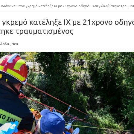
Ιωάννινα: Στον γκρεμό κατέληξε ΙΧ με 21χρονο οδηγό - Απεγκλωβίστηκε τραυματισμένο
ν γκρεμό κατέληξε ΙΧ με 21χρονο οδηγ
τηκε τραυματισμένος
λλάδα
,
Νέα