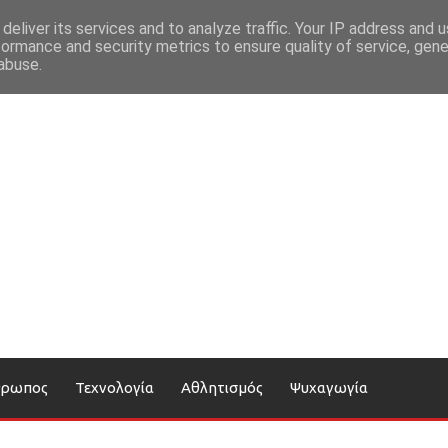
deliver its services and to analyze traffic. Your IP address and 
formance and security metrics to ensure quality of service, gen
abuse.
θρωπος
Τεχνολογία
Αθλητισμός
Ψυχαγωγία