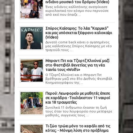
ινδιάνο μουσικό του δρόμου (Video)
Ένας ινδιάνος καλλιτέχνης ανατρίχιασε
κυριολεκτικά τον κόσμο που περνούσε
από εκεί που έπαιζε ...
Σπύρος Καίσαρης: Το λέει "Καρμικό"
και μας υπόσχεται ξέφρενο καλοκαίρι
(Video)
Δυνατό come back κάνει ο αγαπημένος
μας καλλιτέχνης Σπύρος Καίσαρης με νέο
τραγούδι τους ...
Μπραντ Πιτ και Τζορτζ Κλούνεϊ μαζί
στο Φεστιβάλ Βενετίας για τη νέα
ταινία τους «Wolfs»
Ο Τζορτζ Κλούνεϊ και ο Μπραντ Πιτ
βρέθηκαν μαζί στο 81ο Διεθνές Φεστιβάλ
Κινηματογράφου της ...
Περού: Λεωφορείο με μαθητές έπεσε
σε χαράδρα -Τουλάχιστον 11 νεκροί
και 18 τραυματίες
Συνολικά 11 άνθρωποι έχασαν τη ζωή
τους όταν του λεωφορείο που μετέφερε
μαθητές, συγγενείς τους ...
Τι ζώο τρώει μόνο το κεφάλι από τις
κότες; - Μόνιμη λύση στο πρόβλημα