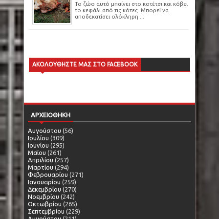
Το ζώο αυτό μπαίνει στο κοτέτσι και κόβει
το κεφάλι από τις κότες. Μπορεί να
αποδεκατίσει ολόκληρη ...
ΑΚΟΛΟΥΘΗΣΤΕ ΜΑΣ ΣΤΟ FACEBOOK
ΑΡΧΕΙΟΘΗΚΗ
Αυγούστου
(56)
Ιουλίου
(309)
Ιουνίου
(295)
Μαΐου
(261)
Απριλίου
(257)
Μαρτίου
(294)
Φεβρουαρίου
(271)
Ιανουαρίου
(259)
Δεκεμβρίου
(270)
Νοεμβρίου
(242)
Οκτωβρίου
(265)
Σεπτεμβρίου
(229)
Αυγούστου
(211)