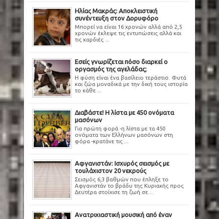
Ηλίας Μακράς: Αποκλειστική
συνέντευξη στον Δορυφόρο
Μπορεί να είναι 16 χρονών αλλά από 2,5
χρονών έκλεψε τις εντυπώσεις αλλά και
τις καρδιές ...
Εσείς γνωρίζεται πόσο διαρκεί ο
οργασμός της αγελάδας;
Η φύση είναι ένα βασίλειο τεράστιο. Φυτά
και ζώα μοναδικά με την δική τους ιστορία
το κάθε ...
Διαβάστε! Η λίστα με 450 ονόματα
μασόνων
Για πρώτη φορά -η λίστα με τα 450
ονόματα των Ελλήνων μασόνων στη
φόρα -κρατάνε τις ...
Αφγανιστάν: Ισχυρός σεισμός με
τουλάχιστον 20 νεκρούς
Σεισμός 6,3 βαθμών που έπληξε το
Αφγανιστάν το βράδυ της Κυριακής προς
Δευτέρα στοίχισε τη ζωή σε ...
Ανατριχιαστική μουσική από έναν