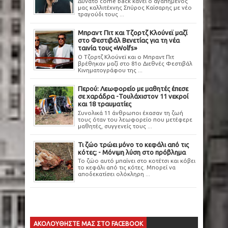
Δυνατό come back κάνει ο αγαπημένος
μας καλλιτέχνης Σπύρος Καίσαρης με νέο
τραγούδι τους ...
Μπραντ Πιτ και Τζορτζ Κλούνεϊ μαζί
στο Φεστιβάλ Βενετίας για τη νέα
ταινία τους «Wolfs»
Ο Τζορτζ Κλούνεϊ και ο Μπραντ Πιτ
βρέθηκαν μαζί στο 81ο Διεθνές Φεστιβάλ
Κινηματογράφου της ...
Περού: Λεωφορείο με μαθητές έπεσε
σε χαράδρα -Τουλάχιστον 11 νεκροί
και 18 τραυματίες
Συνολικά 11 άνθρωποι έχασαν τη ζωή
τους όταν του λεωφορείο που μετέφερε
μαθητές, συγγενείς τους ...
Τι ζώο τρώει μόνο το κεφάλι από τις
κότες; - Μόνιμη λύση στο πρόβλημα
Το ζώο αυτό μπαίνει στο κοτέτσι και κόβει
το κεφάλι από τις κότες. Μπορεί να
αποδεκατίσει ολόκληρη ...
ΑΚΟΛΟΥΘΗΣΤΕ ΜΑΣ ΣΤΟ FACEBOOK