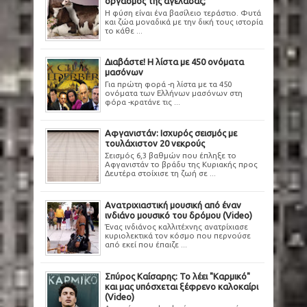
οργασμός της αγελάδας;
Η φύση είναι ένα βασίλειο τεράστιο. Φυτά
και ζώα μοναδικά με την δική τους ιστορία
το κάθε ...
Διαβάστε! Η λίστα με 450 ονόματα
μασόνων
Για πρώτη φορά -η λίστα με τα 450
ονόματα των Ελλήνων μασόνων στη
φόρα -κρατάνε τις ...
Αφγανιστάν: Ισχυρός σεισμός με
τουλάχιστον 20 νεκρούς
Σεισμός 6,3 βαθμών που έπληξε το
Αφγανιστάν το βράδυ της Κυριακής προς
Δευτέρα στοίχισε τη ζωή σε ...
Ανατριχιαστική μουσική από έναν
ινδιάνο μουσικό του δρόμου (Video)
Ένας ινδιάνος καλλιτέχνης ανατρίχιασε
κυριολεκτικά τον κόσμο που περνούσε
από εκεί που έπαιζε ...
Σπύρος Καίσαρης: Το λέει "Καρμικό"
και μας υπόσχεται ξέφρενο καλοκαίρι
(Video)