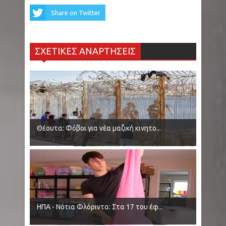
Κολομβία: Εν ψυχρώ δολοφονία ζευγαριού σε
Share on Twitter
μπαρ - Η γυναίκα προσπάθησε να
ΣΧΕΤΙΚΕΣ ΑΝΑΡΤΗΣΕΙΣ
προστατεύσει τον άνδρα της - Ήταν γονείς
6χρονου κοριτσιού
Ρωσία: Μαύρες Χήρες - Παντρεύονται
νεοσύλλεκτους στρατιώτες για να εισπράξουν
Θέουτα: Φόβοι για νέα μαζική κινητο...
αποζημιώσεις θανάτου
Κρήτη - Σητεία: Πυρκαγιά τώρα στην περιοχή
Καρυδι - Σηκώθηκαν 2 αεροσκάφη - Μήνυμα
του 112 για ετοιμότητα
ΗΠΑ - Νότια Φλόριντα: Στα 17 του έφ...
Ινδία: 14 άτομα έχασαν τη ζωή τους από