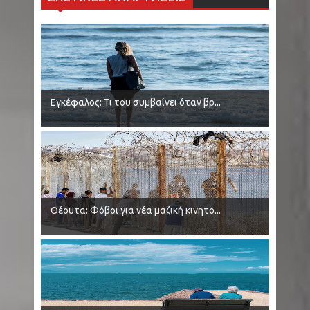
Κολομβία: Εν ψυχρώ δολοφονία ζευγαριού σε
μπαρ - Η γυναίκα προσπάθησε να
προστατεύσει τον άνδρα της - Ήταν γονείς
Εγκέφαλος: Τι του συμβαίνει όταν βρ...
6χρονου κοριτσιού
Ρωσία: Μαύρες Χήρες - Παντρεύονται
νεοσύλλεκτους στρατιώτες για να εισπράξουν
αποζημιώσεις θανάτου
Θέουτα: Φόβοι για νέα μαζική κινητο...
Κρήτη - Σητεία: Πυρκαγιά τώρα στην περιοχή
Καρυδι - Σηκώθηκαν 2 αεροσκάφη - Μήνυμα
του 112 για ετοιμότητα
Ινδία: 14 άτομα έχασαν τη ζωή τους από