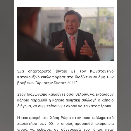
δοκιμαστικά δρομολόγια προς Καλαμαριά - 15
νέα τρένα προστίθενται στο δίκτυο
Ταϊλάνδη: Μακελειό με 8 νεκρούς - Ο δράστης
σκότωσε αρχικά τον παππού και τη γιαγιά του
και μετά πυροβόλησε μαθητές
Ένα σπαρταριστό βίντεο με τον Κωνσταντίνο
Ζάκυνθος: Οκτώ γυναίκες στα Επείγοντα
Κατακουζινό κυκλοφόρησε στο διαδίκτυο εν όψη των
βραβείων "Χρυσές Μέλισσες 2025".
αναφέροντας τον βιασμό τους
Στον διαγωνισμό καλούντε όσοι θέλουν, να εκδώσουν
The X-Files: Η σκοτεινότερη εκδοχή της
κάποιο παραμύθι η κάποια ποιητική συλλογή η κάποιο
διήγημα, να συμμετέχουν με σκοπό να τα καταφέρουν.
δημοφιλούς σειράς σύντομα στο Disney+
Η επιστροφή του Χάρη Ρώμα στον ποιο εμβληματικό
(Video)
χαρακτήρα των 00', ο οποίος προσπαθεί ακόμα μια
φορά να εκδώσει ον σύγγραμμά του, όπως ήταν