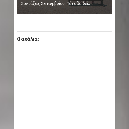
Συντάξεις Σεπτεμβρίου: Πότε θα δεί...
κεραυνούς στην πολιτεία Τζαρκάντ
Μύκονος: Άφησαν γαιδουράκι με δεμένα πόδια
μέσα στον ήλιο
0 σχόλια:
Όρος Θαβώρ: Δέος με το θαύμα της «Αγίας
Νεφέλης» ανήμερα της Μεταμορφώσεως του
Σωτήρος
Εγκέφαλος: Τι του συμβαίνει όταν βρισκόμαστε
στη θάλασσα