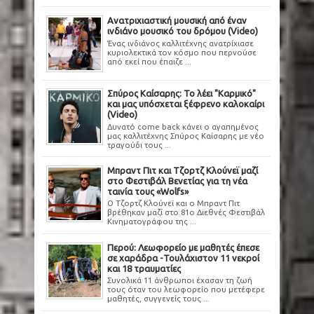
Ανατριχιαστική μουσική από έναν
ινδιάνο μουσικό του δρόμου (Video)
Ένας ινδιάνος καλλιτέχνης ανατρίχιασε
κυριολεκτικά τον κόσμο που περνούσε
από εκεί που έπαιζε ...
Σπύρος Καίσαρης: Το λέει "Καρμικό"
και μας υπόσχεται ξέφρενο καλοκαίρι
(Video)
Δυνατό come back κάνει ο αγαπημένος
μας καλλιτέχνης Σπύρος Καίσαρης με νέο
τραγούδι τους ...
Μπραντ Πιτ και Τζορτζ Κλούνεϊ μαζί
στο Φεστιβάλ Βενετίας για τη νέα
ταινία τους «Wolfs»
Ο Τζορτζ Κλούνεϊ και ο Μπραντ Πιτ
βρέθηκαν μαζί στο 81ο Διεθνές Φεστιβάλ
Κινηματογράφου της ...
Περού: Λεωφορείο με μαθητές έπεσε
σε χαράδρα -Τουλάχιστον 11 νεκροί
και 18 τραυματίες
Συνολικά 11 άνθρωποι έχασαν τη ζωή
τους όταν του λεωφορείο που μετέφερε
μαθητές, συγγενείς τους ...