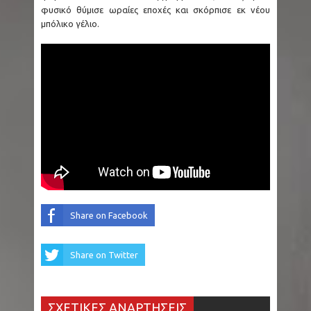
ΗΠΑ - Βόρεια Καρολίνα: Μακελειό σε σπίτι με
φυσικό θύμισε ωραίες εποχές και σκόρπισε εκ νέου
μπόλικο γέλιο.
τρεις νεκρούς, ανάμεσά τους και ο δράστης
Στενά Ορμούζ: Δεξαμενόπλοιο ακύρωσε τη
διέλευση έπειτα από δύο εκρήξεις
Εμπρησμός Marfin: Εκδίδεται σήμερα στην
Ελλάδα η 46χρονη από τη Βρετανία
Μεξικό: Influencer εκτελέστηκε «σε ζωντανή
μετάδοση» την ώρα που έκανε live στο Tiktok
Share on Facebook
Ιός του Δυτικού Νείλου: 33 περιοχές σε
Share on Twitter
συναγερμό - Οι 25 στην Αττική - Ξεκινάνε
ψεκασμοί
ΣΧΕΤΙΚΕΣ ΑΝΑΡΤΗΣΕΙΣ