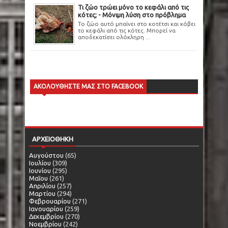
Τι ζώο τρώει μόνο το κεφάλι από τις
κότες; - Μόνιμη λύση στο πρόβλημα
Το ζώο αυτό μπαίνει στο κοτέτσι και κόβει
το κεφάλι από τις κότες. Μπορεί να
αποδεκατίσει ολόκληρη ...
ΑΚΟΛΟΥΘΗΣΤΕ ΜΑΣ ΣΤΟ FACEBOOK
ΑΡΧΕΙΟΘΗΚΗ
Αυγούστου
(65)
Ιουλίου
(309)
Ιουνίου
(295)
Μαΐου
(261)
Απριλίου
(257)
Μαρτίου
(294)
Φεβρουαρίου
(271)
Ιανουαρίου
(259)
Δεκεμβρίου
(270)
Νοεμβρίου
(242)