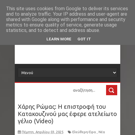
Νέα
Θέουτα: Φόβοι για νέα μαζική κινητοποίηση
This site uses cookies from Google to deliver its services
and to analyze traffic. Your IP address and user-agent are
δορυφόρος
shared with Google along with performance and security
μεταναστών στις 15 Αυγούστου
metrics to ensure quality of service, generate usage
statistics, and to detect and address abuse.
Συντάξεις Σεπτεμβρίου: Πότε θα δείτε τα
Τα νέα όλου του κόσμου στο πιάτο σας
LEARN MORE
GOT IT
χρήματα στους λογαριασμούς
ΗΠΑ - Νότια Φλόριντα: Στα 17 του έφτιαξε μια
εταιρεία με χλαπάτσες. Έβγαλε 12 εκατ.
δολάρια και στα 25 «συνταξιοδοτήθηκε»
Παγκόσμιο Πρωτάθλημα Στίβου Κ20: Η
Χάρης Ρώμας: Η επιστροφή του
Μητροπούλου κατέκτησε το ασημένιο μετάλλιο
Κατακουζινού μας έφερε ατελείωτο
γέλιο (Video)
στο μήκος στο Όρεγκον
Πέμπτη, Απριλίου 03, 2025
Ελεύθερη-Ώρα
,
Νέα
Μετρό Θεσσαλονίκης: Από απόψε τα