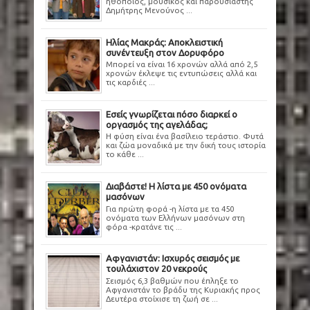
ηθοποιός, μουσικός και παρουσιαστής
Δημήτρης Μενούνος ...
Ηλίας Μακράς: Αποκλειστική
συνέντευξη στον Δορυφόρο
Μπορεί να είναι 16 χρονών αλλά από 2,5
χρονών έκλεψε τις εντυπώσεις αλλά και
τις καρδιές ...
Εσείς γνωρίζεται πόσο διαρκεί ο
οργασμός της αγελάδας;
Η φύση είναι ένα βασίλειο τεράστιο. Φυτά
και ζώα μοναδικά με την δική τους ιστορία
το κάθε ...
Διαβάστε! Η λίστα με 450 ονόματα
μασόνων
Για πρώτη φορά -η λίστα με τα 450
ονόματα των Ελλήνων μασόνων στη
φόρα -κρατάνε τις ...
Αφγανιστάν: Ισχυρός σεισμός με
τουλάχιστον 20 νεκρούς
Σεισμός 6,3 βαθμών που έπληξε το
Αφγανιστάν το βράδυ της Κυριακής προς
Δευτέρα στοίχισε τη ζωή σε ...