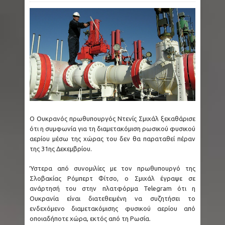
Κολομβία: Εν ψυχρώ δολοφονία ζευγαριού σε
μπαρ - Η γυναίκα προσπάθησε να
προστατεύσει τον άνδρα της - Ήταν γονείς
6χρονου κοριτσιού
Ρωσία: Μαύρες Χήρες - Παντρεύονται
Ο Ουκρανός πρωθυπουργός Ντενίς Σμιχάλ ξεκαθάρισε
νεοσύλλεκτους στρατιώτες για να εισπράξουν
ότι η συμφωνία για τη διαμετακόμιση ρωσικού φυσικού
αερίου μέσω της χώρας του δεν θα παραταθεί πέραν
αποζημιώσεις θανάτου
της 31ης Δεκεμβρίου.
Κρήτη - Σητεία: Πυρκαγιά τώρα στην περιοχή
Ύστερα από συνομιλίες με τον πρωθυπουργό της
Σλοβακίας Ρόμπερτ Φίτσο, ο Σμιχάλ έγραψε σε
Καρυδι - Σηκώθηκαν 2 αεροσκάφη - Μήνυμα
ανάρτησή του στην πλατφόρμα Telegram ότι η
Ουκρανία είναι διατεθειμένη να συζητήσει το
του 112 για ετοιμότητα
ενδεχόμενο διαμετακόμισης φυσικού αερίου από
οποιαδήποτε χώρα, εκτός από τη Ρωσία.