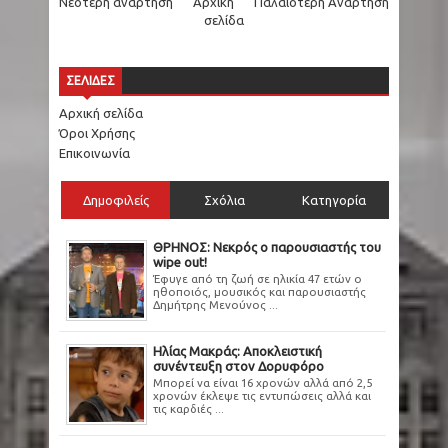
Νεότερη ανάρτηση
Αρχική
Παλαιότερη Ανάρτηση
σελίδα
ΣΕΛΙΔΕΣ
Αρχική σελίδα
Όροι Χρήσης
Επικοινωνία
Δημοφιλείς
Σχόλια
Κατηγορία
ΘΡΗΝΟΣ: Νεκρός ο παρουσιαστής του
wipe out!
Έφυγε από τη ζωή σε ηλικία 47 ετών ο
ηθοποιός, μουσικός και παρουσιαστής
Δημήτρης Μενούνος ...
Ηλίας Μακράς: Αποκλειστική
συνέντευξη στον Δορυφόρο
Μπορεί να είναι 16 χρονών αλλά από 2,5
χρονών έκλεψε τις εντυπώσεις αλλά και
τις καρδιές ...