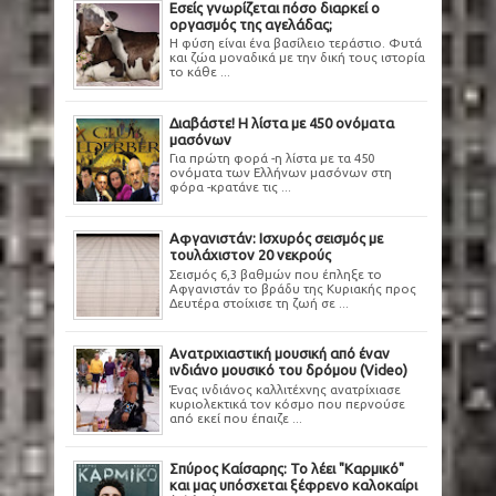
Εσείς γνωρίζεται πόσο διαρκεί ο
οργασμός της αγελάδας;
Η φύση είναι ένα βασίλειο τεράστιο. Φυτά
και ζώα μοναδικά με την δική τους ιστορία
το κάθε ...
Διαβάστε! Η λίστα με 450 ονόματα
μασόνων
Για πρώτη φορά -η λίστα με τα 450
ονόματα των Ελλήνων μασόνων στη
φόρα -κρατάνε τις ...
Αφγανιστάν: Ισχυρός σεισμός με
τουλάχιστον 20 νεκρούς
Σεισμός 6,3 βαθμών που έπληξε το
Αφγανιστάν το βράδυ της Κυριακής προς
Δευτέρα στοίχισε τη ζωή σε ...
Ανατριχιαστική μουσική από έναν
ινδιάνο μουσικό του δρόμου (Video)
Ένας ινδιάνος καλλιτέχνης ανατρίχιασε
κυριολεκτικά τον κόσμο που περνούσε
από εκεί που έπαιζε ...
Σπύρος Καίσαρης: Το λέει "Καρμικό"
και μας υπόσχεται ξέφρενο καλοκαίρι