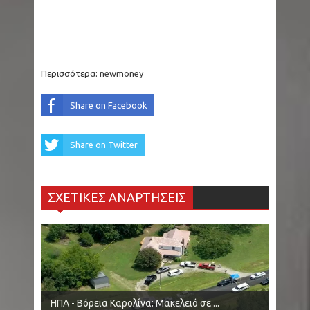
Ινδία: 14 άτομα έχασαν τη ζωή τους από
κεραυνούς στην πολιτεία Τζαρκάντ
Μύκονος: Άφησαν γαιδουράκι με δεμένα πόδια
Περισσότερα:
newmoney
μέσα στον ήλιο
Share on Facebook
Κόσοβο: Εντοπίστηκε νέος ομαδικός τάφος
Share on Twitter
στην περιοχή του Ζούμπιν Πότοκ
Θέουτα: Στους 75 οι νεκροί μετανάστες - 70.000
ΣΧΕΤΙΚΕΣ ΑΝΑΡΤΗΣΕΙΣ
έχουν επιστρέψει στο Μαρόκο, δηλώνει η
Ισπανία
Δυτική Αττική: Σε επιφυλακή για
αναζωπυρώσεις οι πυροσβεστικές δυνάμεις –
ΗΠΑ - Βόρεια Καρολίνα: Μακελειό σε ...