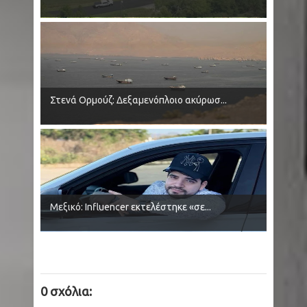
εικόνα βιβλικής καταστροφής στα καμένα
SpaceX: Πύραυλος πρόκειται να προσκρούσει
στη Σελήνη - Τι θα ακολουθήσει
Στενά Ορμούζ: Δεξαμενόπλοιο ακύρωσ...
ΗΠΑ - Καλιφόρνια: Συνέλαβαν ένοπλο σε
γήπεδο γκολφ πριν το επισκεφτεί ο Τραμπ
Σαμοθράκη: Νεαρός έπεσε σε γεώτρηση στα
ιαματικά λουτρά -Νοσηλεύεται με σοβαρά
Μεξικό: Influencer εκτελέστηκε «σε...
εγκαύματα
Αργεντινή - Βραζιλία: Σε διπλωματική κρίση -
Αίτημα να αποχωρήσει ο πρεσβευτής στην
0 σχόλια:
Μπραζίλια