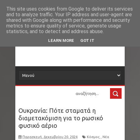
Νέα
ΗΠΑ - Βόρεια Καρολίνα: Μακελειό σε σπίτι με
This site uses cookies from Google to deliver its services
and to analyze traffic. Your IP address and user-agent are
δορυφόρος
shared with Google along with performance and security
τρεις νεκρούς, ανάμεσά τους και ο δράστης
metrics to ensure quality of service, generate usage
statistics, and to detect and address abuse.
Στενά Ορμούζ: Δεξαμενόπλοιο ακύρωσε τη
Τα νέα όλου του κόσμου στο πιάτο σας
LEARN MORE
GOT IT
διέλευση έπειτα από δύο εκρήξεις
Εμπρησμός Marfin: Εκδίδεται σήμερα στην
Ελλάδα η 46χρονη από τη Βρετανία
Μεξικό: Influencer εκτελέστηκε «σε ζωντανή
μετάδοση» την ώρα που έκανε live στο Tiktok
Ουκρανία: Πότε σταματά η
Ιός του Δυτικού Νείλου: 33 περιοχές σε
διαμετακόμιση για το ρωσικό
φυσικό αέριο
συναγερμό - Οι 25 στην Αττική - Ξεκινάνε
Παρασκευή, Δεκεμβρίου 20, 2024
Κόσμος
,
Νέα
ψεκασμοί