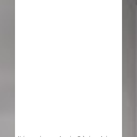
Κίεβο: Τουλάχιστον δέκα εκρήξεις από νέα
ρωσική πυραυλική επίθεση
Τουρισμός για Όλους 2026-2027: Από σήμερα
η υποβολή αιτήσεων - Η διαδικασία, τα ποσά
και τα εισοδηματικά όρια
The X-Files: Η σκοτεινότερη εκδοχή της
δημοφιλούς σειράς σύντομα στο Disney+
(Video)