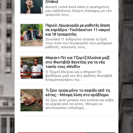
(Video)
Δυνατό come back κάνει ο αγαπημένος
μας καλλιτέχνης Σπύρος Καίσαρης με νέο
τραγούδι τους ...
Περού: Λεωφορείο με μαθητές έπεσε
σε χαράδρα -Τουλάχιστον 11 νεκροί
και 18 τραυματίες
Συνολικά 11 άνθρωποι έχασαν τη ζωή
τους όταν του λεωφορείο που μετέφερε
μαθητές, συγγενείς τους ...
Μπραντ Πιτ και Τζορτζ Κλούνεϊ μαζί
στο Φεστιβάλ Βενετίας για τη νέα
ταινία τους «Wolfs»
Ο Τζορτζ Κλούνεϊ και ο Μπραντ Πιτ
βρέθηκαν μαζί στο 81ο Διεθνές Φεστιβάλ
Κινηματογράφου της ...
Τι ζώο τρώει μόνο το κεφάλι από τις
κότες; - Μόνιμη λύση στο πρόβλημα
Το ζώο αυτό μπαίνει στο κοτέτσι και κόβει
το κεφάλι από τις κότες. Μπορεί να
αποδεκατίσει ολόκληρη ...