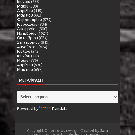
Ιουνίου
(266)
Μαΐου
(380)
Απριλίου
(415)
Μαρτίου
(663)
Φεβρουαρίου
(575)
Ιανουαρίου
(784)
Δεκεμβρίου
(900)
Νοεμβρίου
(1021)
Οκτωβρίου
(824)
Σεπτεμβρίου
(819)
Αυγούστου
(674)
Ιουλίου
(545)
Ιουνίου
(518)
Μαΐου
(776)
Απριλίου
(930)
Μαρτίου
(697)
ΜΕΤΑΦΡΑΣΗ
Powered by
Translate
Copyright © doriforosnews.gr | Created By
Sora
Templates
| Modified By
doriforosnews.gr