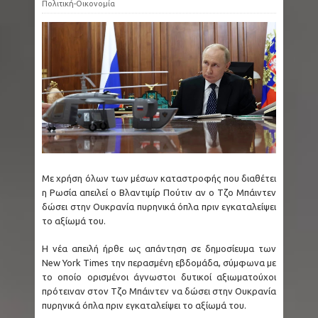
Πολιτική-Οικονομία
Κολομβία: Εν ψυχρώ δολοφονία ζευγαριού σε
μπαρ - Η γυναίκα προσπάθησε να
προστατεύσει τον άνδρα της - Ήταν γονείς
6χρονου κοριτσιού
Ρωσία: Μαύρες Χήρες - Παντρεύονται
νεοσύλλεκτους στρατιώτες για να εισπράξουν
Με χρήση όλων των μέσων καταστροφής που διαθέτει
η Ρωσία απειλεί ο Βλαντιμίρ Πούτιν αν ο Τζο Μπάιντεν
αποζημιώσεις θανάτου
δώσει στην Ουκρανία πυρηνικά όπλα πριν εγκαταλείψει
το αξίωμά του.
Κρήτη - Σητεία: Πυρκαγιά τώρα στην περιοχή
Η νέα απειλή ήρθε ως απάντηση σε δημοσίευμα των
New York Times την περασμένη εβδομάδα, σύμφωνα με
Καρυδι - Σηκώθηκαν 2 αεροσκάφη - Μήνυμα
το οποίο ορισμένοι άγνωστοι δυτικοί αξιωματούχοι
πρότειναν στον Τζο Μπάιντεν να δώσει στην Ουκρανία
του 112 για ετοιμότητα
πυρηνικά όπλα πριν εγκαταλείψει το αξίωμά του.