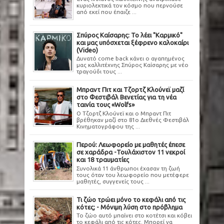
κυριολεκτικά τον κόσμο που περνούσε
από εκεί που έπαιζε ...
Σπύρος Καίσαρης: Το λέει "Καρμικό"
και μας υπόσχεται ξέφρενο καλοκαίρι
(Video)
Δυνατό come back κάνει ο αγαπημένος
μας καλλιτέχνης Σπύρος Καίσαρης με νέο
τραγούδι τους ...
Μπραντ Πιτ και Τζορτζ Κλούνεϊ μαζί
στο Φεστιβάλ Βενετίας για τη νέα
ταινία τους «Wolfs»
Ο Τζορτζ Κλούνεϊ και ο Μπραντ Πιτ
βρέθηκαν μαζί στο 81ο Διεθνές Φεστιβάλ
Κινηματογράφου της ...
Περού: Λεωφορείο με μαθητές έπεσε
σε χαράδρα -Τουλάχιστον 11 νεκροί
και 18 τραυματίες
Συνολικά 11 άνθρωποι έχασαν τη ζωή
τους όταν του λεωφορείο που μετέφερε
μαθητές, συγγενείς τους ...
Τι ζώο τρώει μόνο το κεφάλι από τις
κότες; - Μόνιμη λύση στο πρόβλημα
Το ζώο αυτό μπαίνει στο κοτέτσι και κόβει
το κεφάλι από τις κότες. Μπορεί να