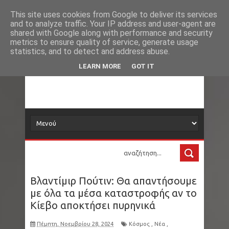
Νέα
ΗΠΑ - Βόρεια Καρολίνα: Μακελειό σε σπίτι με
This site uses cookies from Google to deliver its services
and to analyze traffic. Your IP address and user-agent are
δορυφόρος
shared with Google along with performance and security
τρεις νεκρούς, ανάμεσά τους και ο δράστης
metrics to ensure quality of service, generate usage
statistics, and to detect and address abuse.
Στενά Ορμούζ: Δεξαμενόπλοιο ακύρωσε τη
Τα νέα όλου του κόσμου στο πιάτο σας
LEARN MORE
GOT IT
διέλευση έπειτα από δύο εκρήξεις
Εμπρησμός Marfin: Εκδίδεται σήμερα στην
Ελλάδα η 46χρονη από τη Βρετανία
Μεξικό: Influencer εκτελέστηκε «σε ζωντανή
μετάδοση» την ώρα που έκανε live στο Tiktok
Βλαντίμιρ Πούτιν: Θα απαντήσουμε
Ιός του Δυτικού Νείλου: 33 περιοχές σε
με όλα τα μέσα καταστροφής αν το
Κίεβο αποκτήσει πυρηνικά
συναγερμό - Οι 25 στην Αττική - Ξεκινάνε
Πέμπτη, Νοεμβρίου 28, 2024
Κόσμος
,
Νέα
,
ψεκασμοί