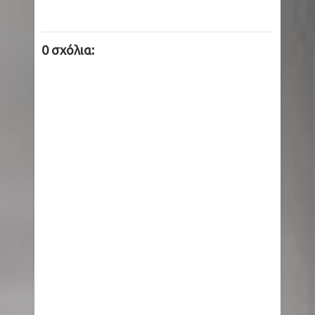
Κίεβο: Τουλάχιστον δέκα εκρήξεις από νέα
0 σχόλια:
ρωσική πυραυλική επίθεση
Τουρισμός για Όλους 2026-2027: Από σήμερα
η υποβολή αιτήσεων - Η διαδικασία, τα ποσά
και τα εισοδηματικά όρια
The X-Files: Η σκοτεινότερη εκδοχή της
δημοφιλούς σειράς σύντομα στο Disney+
(Video)