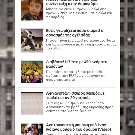
συνέντευξη στον Δορυφόρο
Μπορεί να είναι 16 χρονών αλλά από 2,5
χρονών έκλεψε τις εντυπώσεις αλλά και
τις καρδιές ...
Εσείς γνωρίζεται πόσο διαρκεί ο
οργασμός της αγελάδας;
Η φύση είναι ένα βασίλειο τεράστιο. Φυτά
και ζώα μοναδικά με την δική τους ιστορία
το κάθε ...
Διαβάστε! Η λίστα με 450 ονόματα
μασόνων
Για πρώτη φορά -η λίστα με τα 450
ονόματα των Ελλήνων μασόνων στη
φόρα -κρατάνε τις ...
Αφγανιστάν: Ισχυρός σεισμός με
τουλάχιστον 20 νεκρούς
Σεισμός 6,3 βαθμών που έπληξε το
Αφγανιστάν το βράδυ της Κυριακής προς
Δευτέρα στοίχισε τη ζωή σε ...
Ανατριχιαστική μουσική από έναν
ινδιάνο μουσικό του δρόμου (Video)
Ένας ινδιάνος καλλιτέχνης ανατρίχιασε