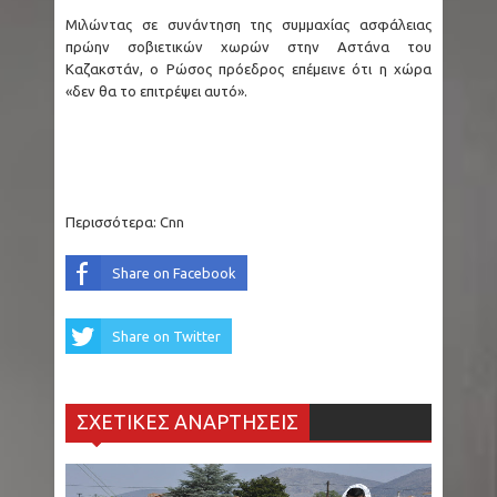
Ινδία: 14 άτομα έχασαν τη ζωή τους από
Μιλώντας σε συνάντηση της συμμαχίας ασφάλειας
πρώην σοβιετικών χωρών στην Αστάνα του
κεραυνούς στην πολιτεία Τζαρκάντ
Καζακστάν, ο Ρώσος πρόεδρος επέμεινε ότι η χώρα
«δεν θα το επιτρέψει αυτό».
Μύκονος: Άφησαν γαιδουράκι με δεμένα πόδια
μέσα στον ήλιο
Κόσοβο: Εντοπίστηκε νέος ομαδικός τάφος
Περισσότερα:
Cnn
στην περιοχή του Ζούμπιν Πότοκ
Share on Facebook
Θέουτα: Στους 75 οι νεκροί μετανάστες - 70.000
έχουν επιστρέψει στο Μαρόκο, δηλώνει η
Share on Twitter
Ισπανία
ΣΧΕΤΙΚΕΣ ΑΝΑΡΤΗΣΕΙΣ
Δυτική Αττική: Σε επιφυλακή για
αναζωπυρώσεις οι πυροσβεστικές δυνάμεις –