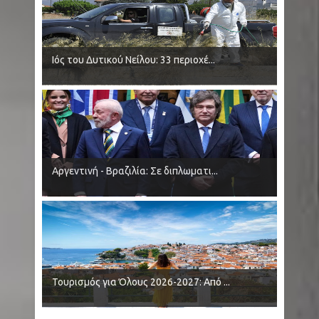
εικόνα βιβλικής καταστροφής στα καμένα
SpaceX: Πύραυλος πρόκειται να προσκρούσει
Ιός του Δυτικού Νείλου: 33 περιοχέ...
στη Σελήνη - Τι θα ακολουθήσει
ΗΠΑ - Καλιφόρνια: Συνέλαβαν ένοπλο σε
γήπεδο γκολφ πριν το επισκεφτεί ο Τραμπ
Σαμοθράκη: Νεαρός έπεσε σε γεώτρηση στα
Αργεντινή - Βραζιλία: Σε διπλωματι...
ιαματικά λουτρά -Νοσηλεύεται με σοβαρά
εγκαύματα
Αργεντινή - Βραζιλία: Σε διπλωματική κρίση -
Τουρισμός για Όλους 2026-2027: Από ...
Αίτημα να αποχωρήσει ο πρεσβευτής στην
Μπραζίλια