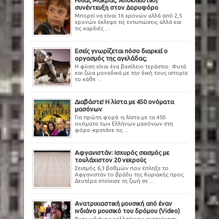
συνέντευξη στον Δορυφόρο
ΗΠΑ - Χαβάη: Θρίλερ σε παραθαλάσσιο
Μπορεί να είναι 16 χρονών αλλά από 2,5
χρονών έκλεψε τις εντυπώσεις αλλά και
τις καρδιές ...
θέρετρο - 20χρονος σκότωσε άνδρα ενώ έτρεχε
Εσείς γνωρίζεται πόσο διαρκεί ο
γυμνός - Φώναζε «εγώ είμαι ο Ιησούς»
οργασμός της αγελάδας;
Η φύση είναι ένα βασίλειο τεράστιο. Φυτά
και ζώα μοναδικά με την δική τους ιστορία
το κάθε ...
Διαβάστε! Η λίστα με 450 ονόματα
μασόνων
Για πρώτη φορά -η λίστα με τα 450
ονόματα των Ελλήνων μασόνων στη
φόρα -κρατάνε τις ...
Αφγανιστάν: Ισχυρός σεισμός με
τουλάχιστον 20 νεκρούς
Σεισμός 6,3 βαθμών που έπληξε το
Αφγανιστάν το βράδυ της Κυριακής προς
Δευτέρα στοίχισε τη ζωή σε ...
Ανατριχιαστική μουσική από έναν
ινδιάνο μουσικό του δρόμου (Video)
Ένας ινδιάνος καλλιτέχνης ανατρίχιασε