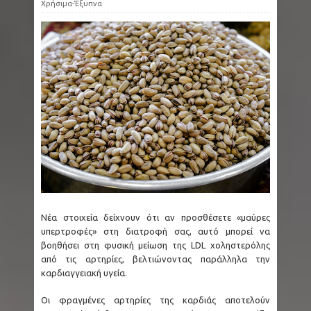
Χρήσιμα-Έξυπνα
Καιρός: «Κλείδωσε» για τον του 15Αύγουστο -
Σοβαρή αλλαγή από την Πέμπτη λόγω
συστήματος Ωμέγα Εμποδισμού
Ουαλία: Σπάνια χελώνα που ξεβράστηκε
ετοιμοθάνατη σε παραλία ετοιμάζεται να
επιστρέψει μετά από 3 χρόνια στον Κόλπο του
Νέου Μεξικού
Νέα στοιχεία δείχνουν ότι αν προσθέσετε «μαύρες
Νίκος Καλογερόπουλος: Πέθανε στα 74 του
υπερτροφές» στη διατροφή σας, αυτό μπορεί να
βοηθήσει στη φυσική μείωση της LDL χοληστερόλης
χρόνια ο σπουδαίος ηθοποιός
από τις αρτηρίες, βελτιώνοντας παράλληλα την
καρδιαγγειακή υγεία.
Μεξικό: Η φρίκη επέστρεψε στην πολιτεία
Οι φραγμένες αρτηρίες της καρδιάς αποτελούν