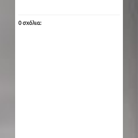
το 112 Στιγμιότυπο από τη μάχη που δίνουν τα
0 σχόλια:
ελικόπτερα της Πυροσβεστικής φωτιά της
Αττικοβοιωτίας Νίκος Ραζής/ CNN Greece Δες
περισσότερα άρθρα του CNN Greece όταν
αναζητάς ειδήσεις στην Google Προσθήκη ως
προτιμώμενη πηγή στα αποτελέσματα Google
Μήνυμα 112 εστάλη για την φωτιά που έχει
ξεσπάσει στο Κορωπί Αττικής. Το μήνυμα
αναφέρει: «Παραμείνετε σε ετοιμότητα και
ακολουθείτε τις οδηγίες των Αρχών».