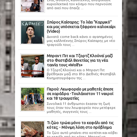
κυριολεκτικά τον κόσμο που περνούσε
από εκεί που έπαιζε ...
Σπύρος Καίσαρης: Το λέει "Καρμικό"
και μας υπόσχεται ξέφρενο καλοκαίρι
(Video)
Δυνατό come back κάνει ο αγαπημένος
μας καλλιτέχνης Σπύρος Καίσαρης με νέο
τραγούδι τους ...
Μπραντ Πιτ και Τζορτζ Κλούνεϊ μαζί
στο Φεστιβάλ Βενετίας για τη νέα
ταινία τους «Wolfs»
Ο Τζορτζ Κλούνεϊ και ο Μπραντ Πιτ
βρέθηκαν μαζί στο 81ο Διεθνές Φεστιβάλ
Κινηματογράφου της ...
Περού: Λεωφορείο με μαθητές έπεσε
σε χαράδρα -Τουλάχιστον 11 νεκροί
και 18 τραυματίες
Συνολικά 11 άνθρωποι έχασαν τη ζωή
τους όταν του λεωφορείο που μετέφερε
μαθητές, συγγενείς τους ...
Τι ζώο τρώει μόνο το κεφάλι από τις
κότες; - Μόνιμη λύση στο πρόβλημα
Το ζώο αυτό μπαίνει στο κοτέτσι και κόβει
το κεφάλι από τις κότες. Μπορεί να