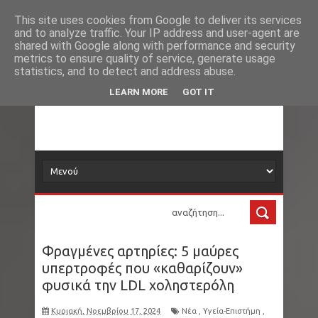
Νέα
Ουκρανία: Πέντε τραυματίες από ρωσική
This site uses cookies from Google to deliver its services
and to analyze traffic. Your IP address and user-agent are
δορυφόρος
shared with Google along with performance and security
επίθεση στο Σούμι
metrics to ensure quality of service, generate usage
statistics, and to detect and address abuse.
Χαλκιδική: Αναστέλλεται η λειτουργία των
Τα νέα όλου του κόσμου στο πιάτο σας
LEARN MORE
GOT IT
ντους στα beach bar
Ιράν σε Τραμπ: Είμαστε επαγγελματίες
σκακιστές
Ανατολική Αττική: Μεγάλη φωτιά στον
Κουβαρά - Βελτιωμένη εικόνα στο μέτωπο -
Φραγμένες αρτηρίες: 5 μαύρες
Zημιές σε επιχειρήσεις
υπερτροφές που «καθαρίζουν»
φυσικά την LDL χοληστερόλη
Μεγάλη Βρετανία: Ανακαλύφθηκε οστέινο ζάρι
Κυριακή, Νοεμβρίου 17, 2024
Νέα
,
Υγεία-Επιστήμη
,
ρωμαϊκής εποχής