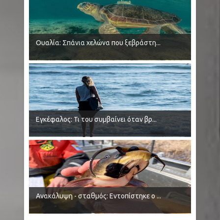
μετά από 18 μήνες διαπραγματεύσεων
Κάρπαθος: Εντοπίστηκαν αντικείμενα που
Ουαλία: Σπάνια χελώνα που ξεβράστη...
εκτιμάται ότι είναι παλιά πυρομαχικά –
Απαγορεύτηκε η κολύμβηση
Μέση Ανατολή: Οι Χούθι χτύπησαν
εγκατάσταση της Aramco, το Ιράν βάζει πιο
Εγκέφαλος: Τι του συμβαίνει όταν βρ...
σκληρούς όρους για τα Στενά του Ορμούζ
Αττική - Κορωπί: Φωτιά σε χαμηλή βλάστηση
στο Κορωπί Αττικής - Ήχησε το 112 Newsroom
Ανακάλυψη - σταθμός: Εντοπίστηκε ο ...
Κυριακή, 09 Αυγούστου 2026 16:17 Φωτιά σε
χαμηλή βλάστηση στο Κορωπί Αττικής - Ήχησε