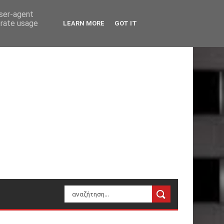
user-agent
erate usage
LEARN MORE
GOT IT