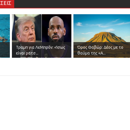
ΣΕΙΣ
Τραμπ για ΛεΜπρόν: «Ίσως
Όρος Θαβώρ: Δέος με το
είναι ρατσ...
θαύμα της «Α...