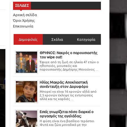
ΣΕΛΙΔΕΣ
Αρχική σελίδα
Όροι Χρήσης
Επικοινωνία
Δημοφιλείς
Σχόλια
Κατηγορία
ΘΡΗΝΟΣ: Νεκρός ο παρουσιαστής
του wipe out!
Έφυγε από τη ζωή σε ηλικία 47 ετών ο
ηθοποιός, μουσικός και
παρουσιαστής Δημήτρης Μενούνος ...
Ηλίας Μακράς: Αποκλειστική
συνέντευξη στον Δορυφόρο
Μπορεί να είναι 16 χρονών αλλά από
2,5 χρονών έκλεψε τις εντυπώσεις
αλλά και τις καρδιές ...
Εσείς γνωρίζεται πόσο διαρκεί ο
οργασμός της αγελάδας;
Η φύση είναι ένα βασίλειο τεράστιο.
Φυτά και ζώα μοναδικά με την