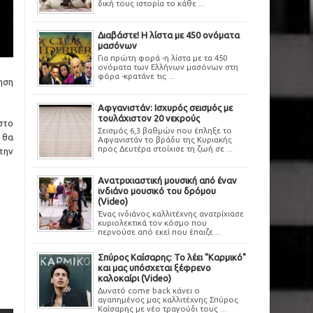
δική τους ιστορία το κάθε ...
Διαβάστε! Η λίστα με 450 ονόματα
μασόνων
Για πρώτη φορά -η λίστα με τα 450
ονόματα των Ελλήνων μασόνων στη
φόρα -κρατάνε τις ...
ηση
Αφγανιστάν: Ισχυρός σεισμός με
τουλάχιστον 20 νεκρούς
στο
Σεισμός 6,3 βαθμών που έπληξε το
 θα
Αφγανιστάν το βράδυ της Κυριακής
προς Δευτέρα στοίχισε τη ζωή σε ...
την
Ανατριχιαστική μουσική από έναν
ινδιάνο μουσικό του δρόμου
(Video)
Ένας ινδιάνος καλλιτέχνης ανατρίχιασε
κυριολεκτικά τον κόσμο που
περνούσε από εκεί που έπαιζε ...
Σπύρος Καίσαρης: Το λέει "Καρμικό"
και μας υπόσχεται ξέφρενο
καλοκαίρι (Video)
Δυνατό come back κάνει ο
αγαπημένος μας καλλιτέχνης Σπύρος
Καίσαρης με νέο τραγούδι τους ...