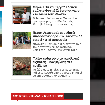
Μπραντ Πιτ και Τζορτζ Κλούνεϊ
μαζί στο Φεστιβάλ Βενετίας για τη
νέα ταινία τους «Wolfs»
Ο Τζορτζ Κλούνεϊ και ο Μπραντ Πιτ
βρέθηκαν μαζί στο 81ο Διεθνές
Φεστιβάλ Κινηματογράφου της ...
Περού: Λεωφορείο με μαθητές
έπεσε σε χαράδρα -Τουλάχιστον 11
νεκροί και 18 τραυματίες
Συνολικά 11 άνθρωποι έχασαν τη ζωή
τους όταν του λεωφορείο που
μετέφερε μαθητές, συγγενείς τους ...
Τι ζώο τρώει μόνο το κεφάλι από
τις κότες; - Μόνιμη λύση στο
πρόβλημα
Το ζώο αυτό μπαίνει στο κοτέτσι και
κόβει το κεφάλι από τις κότες. Μπορεί
να αποδεκατίσει ολόκληρη ...
ΑΚΟΛΟΥΘΗΣΤΕ ΜΑΣ ΣΤΟ FACEBOOK