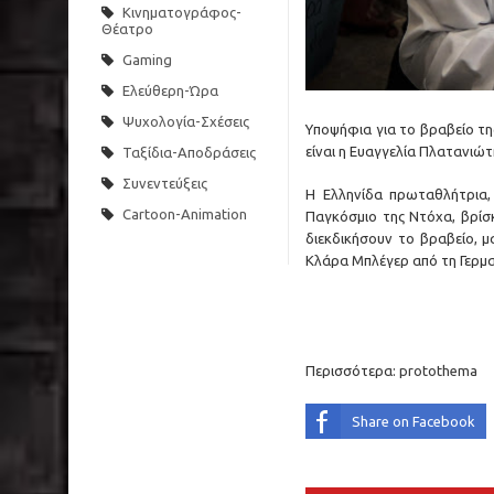
ετοιμότητα
Κινηματογράφος-
Θέατρο
Ινδία: 14 άτομα έχασαν τη ζωή τους από κεραυνού
Gaming
Ελεύθερη-Ώρα
Μύκονος: Άφησαν γαιδουράκι με δεμένα πόδια μέσ
Ψυχολογία-Σχέσεις
Υποψήφια για το βραβείο τη
Όρος Θαβώρ: Δέος με το θαύμα της «Αγίας Νεφέ
είναι η Ευαγγελία Πλατανιώτ
Ταξίδια-Αποδράσεις
Συνεντεύξεις
Η Ελληνίδα πρωταθλήτρια,
Cartoon-Animation
Παγκόσμιο της Ντόχα, βρίσ
διεκδικήσουν το βραβείο, μ
Κλάρα Μπλέγερ από τη Γερμα
Περισσότερα:
protothema
Share on Facebook