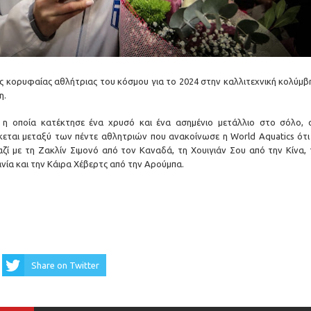
ς στην πολιτεία Τζαρκάντ
α στον ήλιο
ς κορυφαίας αθλήτριας του κόσμου για το 2024 στην καλλιτεχνική κολύμβ
λης» ανήμερα της Μεταμορφώσεως του Σωτήρος
η.
 η οποία κατέκτησε ένα χρυσό και ένα ασημένιο μετάλλιο στο σόλο, 
κεται μεταξύ των πέντε αθλητριών που ανακοίνωσε η World Aquatics ότι
αζί με τη Ζακλίν Σιμονό από τον Καναδά, τη Χουιγιάν Σου από την Κίνα, 
νία και την Κάιρα Χέβερτς από την Αρούμπα.
Share on Twitter