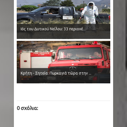
συναγερμό - Οι 25 στην Αττική - Ξεκινάνε
ψεκασμοί
Ιός του Δυτικού Νείλου: 33 περιοχέ...
Κολομβία: Εν ψυχρώ δολοφονία ζευγαριού σε
μπαρ - Η γυναίκα προσπάθησε να
προστατεύσει τον άνδρα της - Ήταν γονείς
6χρονου κοριτσιού
Κρήτη - Σητεία: Πυρκαγιά τώρα στην ...
Ρωσία: Μαύρες Χήρες - Παντρεύονται
νεοσύλλεκτους στρατιώτες για να εισπράξουν
αποζημιώσεις θανάτου
0 σχόλια:
Κρήτη - Σητεία: Πυρκαγιά τώρα στην περιοχή
Καρυδι - Σηκώθηκαν 2 αεροσκάφη - Μήνυμα