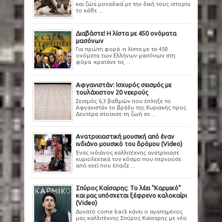
και ζώα μοναδικά με την δική τους ιστορία
το κάθε ...
Διαβάστε! Η λίστα με 450 ονόματα
μασόνων
Για πρώτη φορά -η λίστα με τα 450
ονόματα των Ελλήνων μασόνων στη
φόρα -κρατάνε τις ...
Αφγανιστάν: Ισχυρός σεισμός με
τουλάχιστον 20 νεκρούς
Σεισμός 6,3 βαθμών που έπληξε το
Αφγανιστάν το βράδυ της Κυριακής προς
Δευτέρα στοίχισε τη ζωή σε ...
Ανατριχιαστική μουσική από έναν
ινδιάνο μουσικό του δρόμου (Video)
Ένας ινδιάνος καλλιτέχνης ανατρίχιασε
κυριολεκτικά τον κόσμο που περνούσε
από εκεί που έπαιζε ...
Σπύρος Καίσαρης: Το λέει "Καρμικό"
και μας υπόσχεται ξέφρενο καλοκαίρι
(Video)
Δυνατό come back κάνει ο αγαπημένος
μας καλλιτέχνης Σπύρος Καίσαρης με νέο