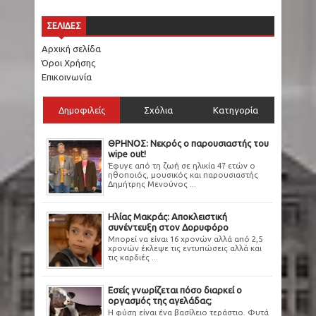
ΣΕΛΙΔΕΣ
Αρχική σελίδα
Όροι Χρήσης
Επικοινωνία
Δημοφιλείς
Σχόλια
Κατηγορία
ΘΡΗΝΟΣ: Νεκρός ο παρουσιαστής του
wipe out!
Έφυγε από τη ζωή σε ηλικία 47 ετών ο
ηθοποιός, μουσικός και παρουσιαστής
Δημήτρης Μενούνος ...
Ηλίας Μακράς: Αποκλειστική
συνέντευξη στον Δορυφόρο
Μπορεί να είναι 16 χρονών αλλά από 2,5
χρονών έκλεψε τις εντυπώσεις αλλά και
τις καρδιές ...
Εσείς γνωρίζεται πόσο διαρκεί ο
οργασμός της αγελάδας;
Η φύση είναι ένα βασίλειο τεράστιο. Φυτά