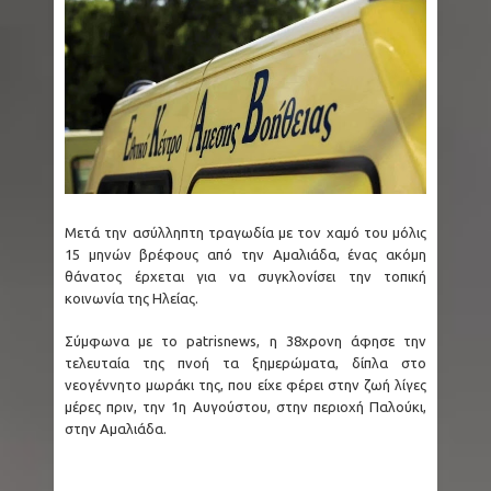
στο μήκος στο Όρεγκον
Μετρό Θεσσαλονίκης: Από απόψε τα
δοκιμαστικά δρομολόγια προς Καλαμαριά - 15
νέα τρένα προστίθενται στο δίκτυο
Ταϊλάνδη: Μακελειό με 8 νεκρούς - Ο δράστης
Μετά την ασύλληπτη τραγωδία με τον χαμό του μόλις
15 μηνών βρέφους από την Αμαλιάδα, ένας ακόμη
σκότωσε αρχικά τον παππού και τη γιαγιά του
θάνατος έρχεται για να συγκλονίσει την τοπική
κοινωνία της Ηλείας.
και μετά πυροβόλησε μαθητές
Σύμφωνα με το patrisnews, η 38χρονη άφησε την
Ζάκυνθος: Οκτώ γυναίκες στα Επείγοντα
τελευταία της πνοή τα ξημερώματα, δίπλα στο
νεογέννητο μωράκι της, που είχε φέρει στην ζωή λίγες
αναφέροντας τον βιασμό τους
μέρες πριν, την 1η Αυγούστου, στην περιοχή Παλούκι,
στην Αμαλιάδα.
The X-Files: Η σκοτεινότερη εκδοχή της