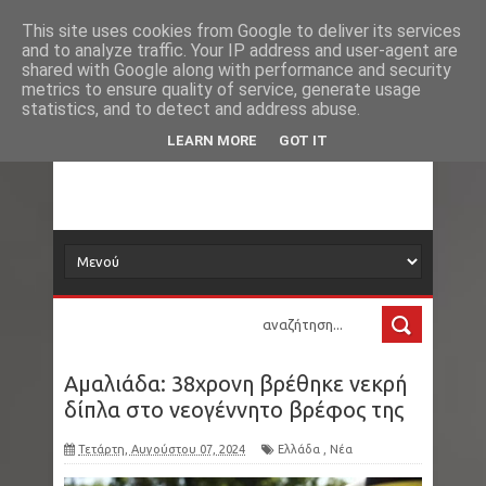
Νέα
Εγκέφαλος: Τι του συμβαίνει όταν βρισκόμαστε
This site uses cookies from Google to deliver its services
and to analyze traffic. Your IP address and user-agent are
δορυφόρος
shared with Google along with performance and security
στη θάλασσα
metrics to ensure quality of service, generate usage
statistics, and to detect and address abuse.
Θέουτα: Φόβοι για νέα μαζική κινητοποίηση
Τα νέα όλου του κόσμου στο πιάτο σας
LEARN MORE
GOT IT
μεταναστών στις 15 Αυγούστου
Συντάξεις Σεπτεμβρίου: Πότε θα δείτε τα
χρήματα στους λογαριασμούς
ΗΠΑ - Νότια Φλόριντα: Στα 17 του έφτιαξε μια
εταιρεία με χλαπάτσες. Έβγαλε 12 εκατ.
Αμαλιάδα: 38χρονη βρέθηκε νεκρή
δολάρια και στα 25 «συνταξιοδοτήθηκε»
δίπλα στο νεογέννητο βρέφος της
Παγκόσμιο Πρωτάθλημα Στίβου Κ20: Η
Τετάρτη, Αυγούστου 07, 2024
Ελλάδα
,
Νέα
Μητροπούλου κατέκτησε το ασημένιο μετάλλιο