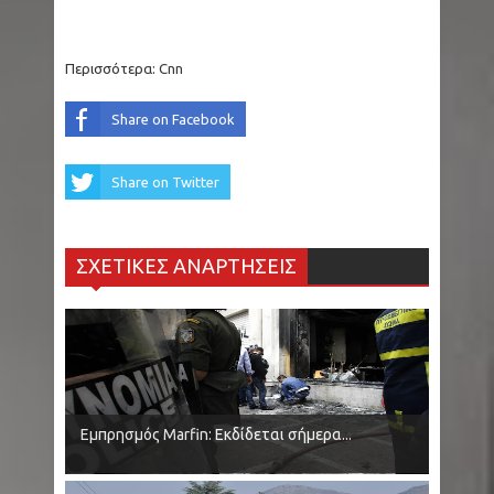
δημοφιλούς σειράς σύντομα στο Disney+
(Video)
Περισσότερα:
Cnn
ΗΠΑ - Βόρεια Καρολίνα: Μακελειό σε σπίτι με
Share on Facebook
τρεις νεκρούς, ανάμεσά τους και ο δράστης
Share on Twitter
Στενά Ορμούζ: Δεξαμενόπλοιο ακύρωσε τη
διέλευση έπειτα από δύο εκρήξεις
ΣΧΕΤΙΚΕΣ ΑΝΑΡΤΗΣΕΙΣ
Εμπρησμός Marfin: Εκδίδεται σήμερα στην
Ελλάδα η 46χρονη από τη Βρετανία
Μεξικό: Influencer εκτελέστηκε «σε ζωντανή
μετάδοση» την ώρα που έκανε live στο Tiktok
Εμπρησμός Marfin: Εκδίδεται σήμερα...
Ιός του Δυτικού Νείλου: 33 περιοχές σε