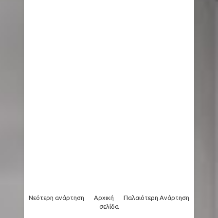
του 112 για ετοιμότητα
Ινδία: 14 άτομα έχασαν τη ζωή τους από
κεραυνούς στην πολιτεία Τζαρκάντ
Μύκονος: Άφησαν γαιδουράκι με δεμένα πόδια
μέσα στον ήλιο
Όρος Θαβώρ: Δέος με το θαύμα της «Αγίας
Νεφέλης» ανήμερα της Μεταμορφώσεως του
Σωτήρος
Νεότερη ανάρτηση
Αρχική
Παλαιότερη Ανάρτηση
σελίδα