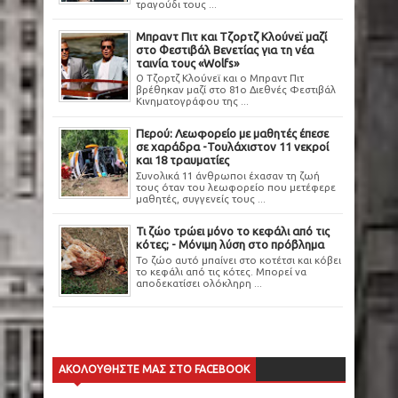
τραγούδι τους ...
Μπραντ Πιτ και Τζορτζ Κλούνεϊ μαζί
στο Φεστιβάλ Βενετίας για τη νέα
ταινία τους «Wolfs»
Ο Τζορτζ Κλούνεϊ και ο Μπραντ Πιτ
βρέθηκαν μαζί στο 81ο Διεθνές Φεστιβάλ
Κινηματογράφου της ...
Περού: Λεωφορείο με μαθητές έπεσε
σε χαράδρα -Τουλάχιστον 11 νεκροί
και 18 τραυματίες
Συνολικά 11 άνθρωποι έχασαν τη ζωή
τους όταν του λεωφορείο που μετέφερε
μαθητές, συγγενείς τους ...
Τι ζώο τρώει μόνο το κεφάλι από τις
κότες; - Μόνιμη λύση στο πρόβλημα
Το ζώο αυτό μπαίνει στο κοτέτσι και κόβει
το κεφάλι από τις κότες. Μπορεί να
αποδεκατίσει ολόκληρη ...
ΑΚΟΛΟΥΘΗΣΤΕ ΜΑΣ ΣΤΟ FACEBOOK