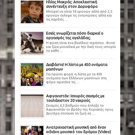
Ηλίας Μακράς: Αποκλειστική
συνέντευξη στον Δορυφόρο
Μπορεί να είναι 16 χρονών αλλά από 2,5
χρονών έκλεψε τις εντυπώσεις αλλά και
τις καρδιές ...
Εσείς γνωρίζεται πόσο διαρκεί ο
οργασμός της αγελάδας;
Η φύση είναι ένα βασίλειο τεράστιο. Φυτά
και ζώα μοναδικά με την δική τους ιστορία
το κάθε ...
Διαβάστε! Η λίστα με 450 ονόματα
μασόνων
Για πρώτη φορά -η λίστα με τα 450
ονόματα των Ελλήνων μασόνων στη
φόρα -κρατάνε τις ...
Αφγανιστάν: Ισχυρός σεισμός με
τουλάχιστον 20 νεκρούς
Σεισμός 6,3 βαθμών που έπληξε το
Αφγανιστάν το βράδυ της Κυριακής προς
Δευτέρα στοίχισε τη ζωή σε ...
Ανατριχιαστική μουσική από έναν
ινδιάνο μουσικό του δρόμου (Video)