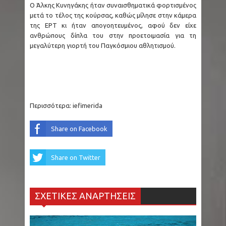
δημοφιλούς σειράς σύντομα στο Disney+
Ο Άλκης Κυνηγάκης ήταν συναισθηματικά φορτισμένος
μετά το τέλος της κούρσας, καθώς μίλησε στην κάμερα
(Video)
της ΕΡΤ κι ήταν απογοητευμένος, αφού δεν είχε
ανθρώπους δίπλα του στην προετοιμασία για τη
μεγαλύτερη γιορτή του Παγκόσμιου αθλητισμού.
ΗΠΑ - Βόρεια Καρολίνα: Μακελειό σε σπίτι με
τρεις νεκρούς, ανάμεσά τους και ο δράστης
Στενά Ορμούζ: Δεξαμενόπλοιο ακύρωσε τη
Περισσότερα:
iefimerida
διέλευση έπειτα από δύο εκρήξεις
Share on Facebook
Εμπρησμός Marfin: Εκδίδεται σήμερα στην
Ελλάδα η 46χρονη από τη Βρετανία
Share on Twitter
Μεξικό: Influencer εκτελέστηκε «σε ζωντανή
ΣΧΕΤΙΚΕΣ ΑΝΑΡΤΗΣΕΙΣ
μετάδοση» την ώρα που έκανε live στο Tiktok
Ιός του Δυτικού Νείλου: 33 περιοχές σε