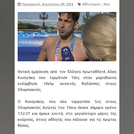
Παρασκευή, Αυγούστου 09, 2024
Αθλητισμός
,
Νέα
στο μήκος στο Όρεγκον
Μετρό Θεσσαλονίκης: Από απόψε τα
δοκιμαστικά δρομολόγια προς Καλαμαριά - 15
νέα τρένα προστίθενται στο δίκτυο
Ταϊλάνδη: Μακελειό με 8 νεκρούς - Ο δράστης
Θετική εμφάνιση από τον Έλληνα πρωταθλητή Αλκη
σκότωσε αρχικά τον παππού και τη γιαγιά του
Κυνηγάκη που τερμάτισε 10ος στην μαραθώνια
κολύμβηση 10χλμ ανοιχτής θαλάσσης στους
και μετά πυροβόλησε μαθητές
Ολυμπιακούς.
Ζάκυνθος: Οκτώ γυναίκες στα Επείγοντα
Ο Κυνηγάκης που είχε τερματίσει 5ος στους
Ολυμπιακούς Αγώνες του Τόκιο έκανε σήμερα χρόνο
αναφέροντας τον βιασμό τους
1:52:37 και έμεινε κοντά, στο μεγαλύτερο μέρος της
κούρσας, στους αθλητές που πάλευαν για τις πρώτες
The X-Files: Η σκοτεινότερη εκδοχή της
θέσεις.