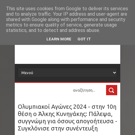
Νέα
Εγκέφαλος: Τι του συμβαίνει όταν βρισκόμαστε
This site uses cookies from Google to deliver its services
and to analyze traffic. Your IP address and user-agent are
δορυφόρος
shared with Google along with performance and security
στη θάλασσα
metrics to ensure quality of service, generate usage
statistics, and to detect and address abuse.
Θέουτα: Φόβοι για νέα μαζική κινητοποίηση
Τα νέα όλου του κόσμου στο πιάτο σας
LEARN MORE
GOT IT
μεταναστών στις 15 Αυγούστου
Συντάξεις Σεπτεμβρίου: Πότε θα δείτε τα
χρήματα στους λογαριασμούς
ΗΠΑ - Νότια Φλόριντα: Στα 17 του έφτιαξε μια
εταιρεία με χλαπάτσες. Έβγαλε 12 εκατ.
Ολυμπιακοί Αγώνες 2024 - στην 10η
δολάρια και στα 25 «συνταξιοδοτήθηκε»
θέση ο Άλκης Κυνηγάκης: Πάλεψα,
συγγνώμη για όσους απογοήτευσα -
Παγκόσμιο Πρωτάθλημα Στίβου Κ20: Η
Συγκλόνισε στην συνέντευξη
Μητροπούλου κατέκτησε το ασημένιο μετάλλιο