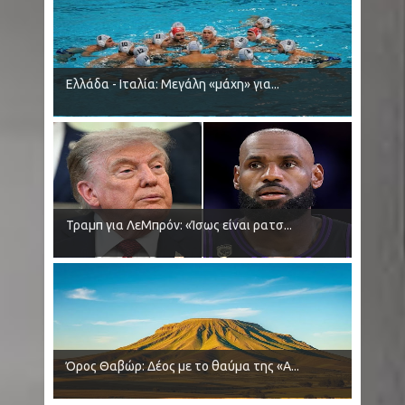
συναγερμό - Οι 25 στην Αττική - Ξεκινάνε
ψεκασμοί
Ελλάδα - Ιταλία: Μεγάλη «μάχη» για...
Κολομβία: Εν ψυχρώ δολοφονία ζευγαριού σε
μπαρ - Η γυναίκα προσπάθησε να
προστατεύσει τον άνδρα της - Ήταν γονείς
6χρονου κοριτσιού
Τραμπ για ΛεΜπρόν: «Ίσως είναι ρατσ...
Ρωσία: Μαύρες Χήρες - Παντρεύονται
νεοσύλλεκτους στρατιώτες για να εισπράξουν
αποζημιώσεις θανάτου
Κρήτη - Σητεία: Πυρκαγιά τώρα στην περιοχή
Όρος Θαβώρ: Δέος με το θαύμα της «Α...
Καρυδι - Σηκώθηκαν 2 αεροσκάφη - Μήνυμα