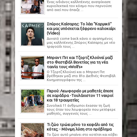
Ένας ινδιάνος καλλιτέχνης ανατρίχιασε
κυριολεκτικά τον κόσμο που περνούσε
από εκεί που έπαιζε ...
Σπύρος Καίσαρης: Το λέει "Καρμικό"
και μας υπόσχεται ξέφρενο καλοκαίρι
(Video)
Δυνατό come back κάνει ο αγαπημένος
μας καλλιτέχνης Σπύρος Καίσαρης με νέο
τραγούδι τους ...
Μπραντ Πιτ και Τζορτζ Κλούνεϊ μαζί
στο Φεστιβάλ Βενετίας για τη νέα
ταινία τους «Wolfs»
Ο Τζορτζ Κλούνεϊ και ο Μπραντ Πιτ
βρέθηκαν μαζί στο 81ο Διεθνές Φεστιβάλ
Κινηματογράφου της ...
Περού: Λεωφορείο με μαθητές έπεσε
σε χαράδρα -Τουλάχιστον 11 νεκροί
και 18 τραυματίες
Συνολικά 11 άνθρωποι έχασαν τη ζωή
τους όταν του λεωφορείο που μετέφερε
μαθητές, συγγενείς τους ...
Τι ζώο τρώει μόνο το κεφάλι από τις
κότες; - Μόνιμη λύση στο πρόβλημα
Το ζώο αυτό μπαίνει στο κοτέτσι και κόβει