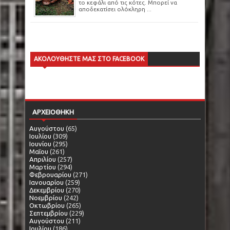
το κεφάλι από τις κότες. Μπορεί να
αποδεκατίσει ολόκληρη ...
ΑΚΟΛΟΥΘΗΣΤΕ ΜΑΣ ΣΤΟ FACEBOOK
ΑΡΧΕΙΟΘΗΚΗ
Αυγούστου
(65)
Ιουλίου
(309)
Ιουνίου
(295)
Μαΐου
(261)
Απριλίου
(257)
Μαρτίου
(294)
Φεβρουαρίου
(271)
Ιανουαρίου
(259)
Δεκεμβρίου
(270)
Νοεμβρίου
(242)
Οκτωβρίου
(265)
Σεπτεμβρίου
(229)
Αυγούστου
(211)
Ιουλίου
(186)