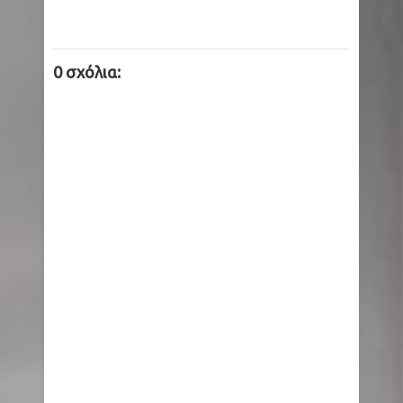
του 112 για ετοιμότητα
0 σχόλια:
Ινδία: 14 άτομα έχασαν τη ζωή τους από
κεραυνούς στην πολιτεία Τζαρκάντ
Μύκονος: Άφησαν γαιδουράκι με δεμένα πόδια
μέσα στον ήλιο
Όρος Θαβώρ: Δέος με το θαύμα της «Αγίας
Νεφέλης» ανήμερα της Μεταμορφώσεως του
Σωτήρος