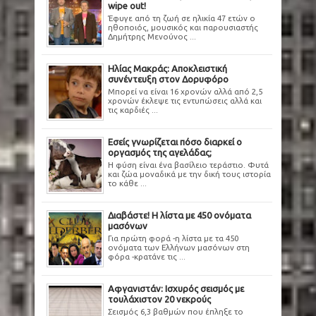
wipe out!
Έφυγε από τη ζωή σε ηλικία 47 ετών ο
ηθοποιός, μουσικός και παρουσιαστής
Δημήτρης Μενούνος ...
Ηλίας Μακράς: Αποκλειστική
συνέντευξη στον Δορυφόρο
Μπορεί να είναι 16 χρονών αλλά από 2,5
χρονών έκλεψε τις εντυπώσεις αλλά και
τις καρδιές ...
Εσείς γνωρίζεται πόσο διαρκεί ο
οργασμός της αγελάδας;
Η φύση είναι ένα βασίλειο τεράστιο. Φυτά
και ζώα μοναδικά με την δική τους ιστορία
το κάθε ...
Διαβάστε! Η λίστα με 450 ονόματα
μασόνων
Για πρώτη φορά -η λίστα με τα 450
ονόματα των Ελλήνων μασόνων στη
φόρα -κρατάνε τις ...
Αφγανιστάν: Ισχυρός σεισμός με
τουλάχιστον 20 νεκρούς
Σεισμός 6,3 βαθμών που έπληξε το