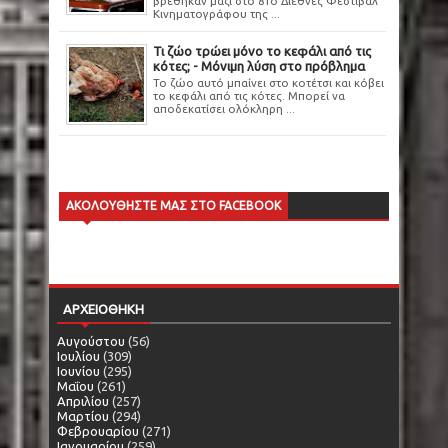
βρέθηκαν μαζί στο 81ο Διεθνές Φεστιβάλ
Κινηματογράφου της ...
Τι ζώο τρώει μόνο το κεφάλι από τις
κότες; - Μόνιμη λύση στο πρόβλημα
Το ζώο αυτό μπαίνει στο κοτέτσι και κόβει
το κεφάλι από τις κότες. Μπορεί να
αποδεκατίσει ολόκληρη ...
ΑΚΟΛΟΥΘΗΣΤΕ ΜΑΣ ΣΤΟ FACEBOOK
ΑΡΧΕΙΟΘΗΚΗ
Αυγούστου
(56)
Ιουλίου
(309)
Ιουνίου
(295)
Μαΐου
(261)
Απριλίου
(257)
Μαρτίου
(294)
Φεβρουαρίου
(271)
Ιανουαρίου
(259)