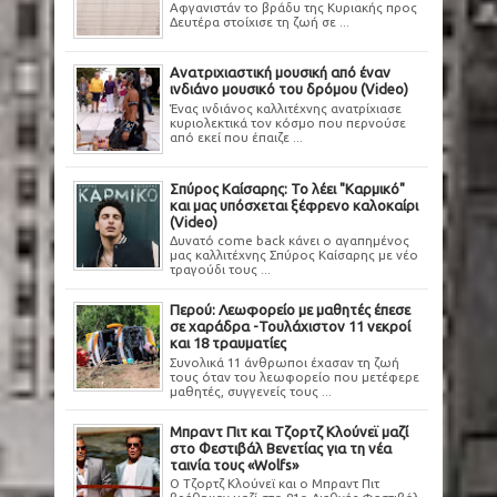
Αφγανιστάν το βράδυ της Κυριακής προς
Δευτέρα στοίχισε τη ζωή σε ...
Ανατριχιαστική μουσική από έναν
ινδιάνο μουσικό του δρόμου (Video)
Ένας ινδιάνος καλλιτέχνης ανατρίχιασε
κυριολεκτικά τον κόσμο που περνούσε
από εκεί που έπαιζε ...
Σπύρος Καίσαρης: Το λέει "Καρμικό"
και μας υπόσχεται ξέφρενο καλοκαίρι
(Video)
Δυνατό come back κάνει ο αγαπημένος
μας καλλιτέχνης Σπύρος Καίσαρης με νέο
τραγούδι τους ...
Περού: Λεωφορείο με μαθητές έπεσε
σε χαράδρα -Τουλάχιστον 11 νεκροί
και 18 τραυματίες
Συνολικά 11 άνθρωποι έχασαν τη ζωή
τους όταν του λεωφορείο που μετέφερε
μαθητές, συγγενείς τους ...
Μπραντ Πιτ και Τζορτζ Κλούνεϊ μαζί
στο Φεστιβάλ Βενετίας για τη νέα
ταινία τους «Wolfs»
Ο Τζορτζ Κλούνεϊ και ο Μπραντ Πιτ