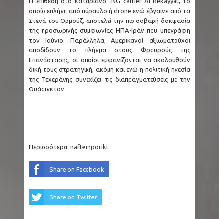
Η επίθεση στο καταριανό LNG carrier Al Rekayyat, το
οποίο επλήγη από πύραυλο ή drone ενώ έβγαινε από τα
Στενά του Ορμούζ, αποτελεί την πιο σοβαρή δοκιμασία
της προσωρινής συμφωνίας ΗΠΑ-Ιράν που υπεγράφη
τον Ιούνιο. Παράλληλα, Αμερικανοί αξιωματούχοι
αποδίδουν το πλήγμα στους Φρουρούς της
Επανάστασης, οι οποίοι εμφανίζονται να ακολουθούν
δική τους στρατηγική, ακόμη και ενώ η πολιτική ηγεσία
της Τεχεράνης συνεχίζει τις διαπραγματεύσεις με την
Ουάσιγκτον.
Περισσότερα:
naftemporiki
Share on Facebook
Share on Twitter