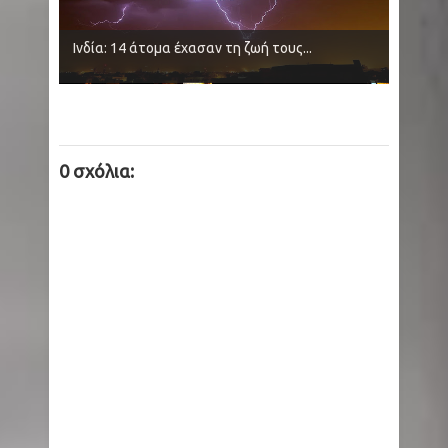
Ινδία: 14 άτομα έχασαν τη ζωή τους...
0 σχόλια: