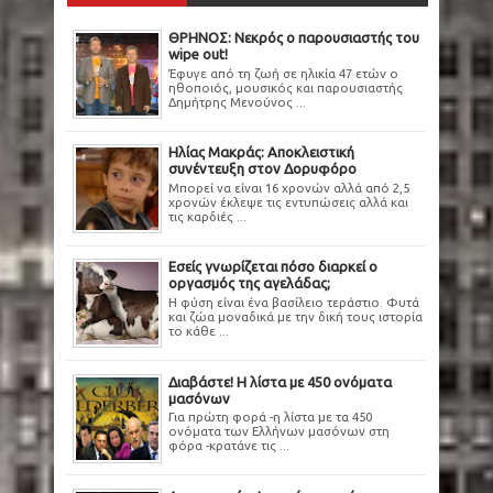
ΘΡΗΝΟΣ: Νεκρός ο παρουσιαστής του
wipe out!
Έφυγε από τη ζωή σε ηλικία 47 ετών ο
ηθοποιός, μουσικός και παρουσιαστής
Δημήτρης Μενούνος ...
Ηλίας Μακράς: Αποκλειστική
συνέντευξη στον Δορυφόρο
Μπορεί να είναι 16 χρονών αλλά από 2,5
χρονών έκλεψε τις εντυπώσεις αλλά και
τις καρδιές ...
Εσείς γνωρίζεται πόσο διαρκεί ο
οργασμός της αγελάδας;
Η φύση είναι ένα βασίλειο τεράστιο. Φυτά
και ζώα μοναδικά με την δική τους ιστορία
το κάθε ...
Διαβάστε! Η λίστα με 450 ονόματα
μασόνων
Για πρώτη φορά -η λίστα με τα 450
ονόματα των Ελλήνων μασόνων στη
φόρα -κρατάνε τις ...