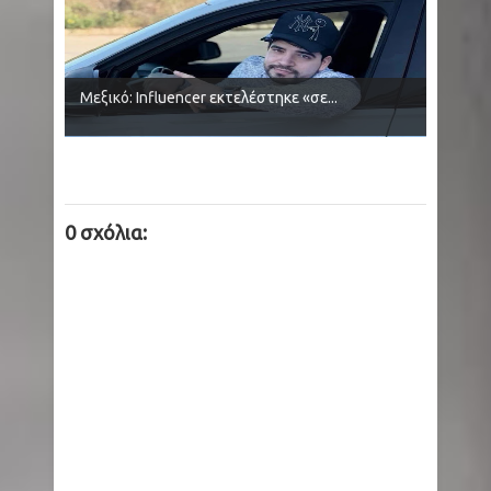
Μεξικό: Influencer εκτελέστηκε «σε...
0 σχόλια: