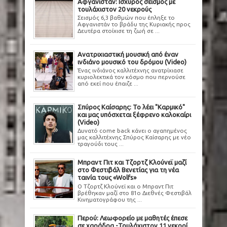
Αφγανιστάν: Ισχυρός σεισμός με
τουλάχιστον 20 νεκρούς
Σεισμός 6,3 βαθμών που έπληξε το
Αφγανιστάν το βράδυ της Κυριακής προς
Δευτέρα στοίχισε τη ζωή σε ...
Ανατριχιαστική μουσική από έναν
ινδιάνο μουσικό του δρόμου (Video)
Ένας ινδιάνος καλλιτέχνης ανατρίχιασε
κυριολεκτικά τον κόσμο που περνούσε
από εκεί που έπαιζε ...
Σπύρος Καίσαρης: Το λέει "Καρμικό"
και μας υπόσχεται ξέφρενο καλοκαίρι
(Video)
Δυνατό come back κάνει ο αγαπημένος
μας καλλιτέχνης Σπύρος Καίσαρης με νέο
τραγούδι τους ...
Μπραντ Πιτ και Τζορτζ Κλούνεϊ μαζί
στο Φεστιβάλ Βενετίας για τη νέα
ταινία τους «Wolfs»
Ο Τζορτζ Κλούνεϊ και ο Μπραντ Πιτ
βρέθηκαν μαζί στο 81ο Διεθνές Φεστιβάλ
Κινηματογράφου της ...
Περού: Λεωφορείο με μαθητές έπεσε
σε χαράδρα -Τουλάχιστον 11 νεκροί