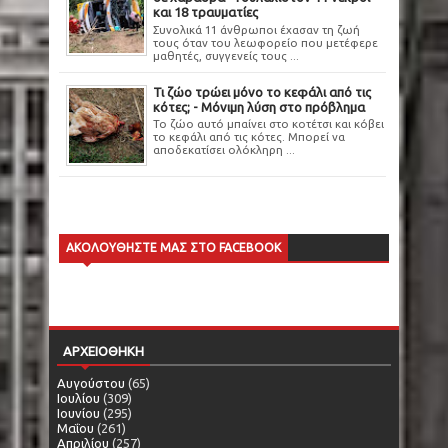
και 18 τραυματίες
Συνολικά 11 άνθρωποι έχασαν τη ζωή
τους όταν του λεωφορείο που μετέφερε
μαθητές, συγγενείς τους ...
Τι ζώο τρώει μόνο το κεφάλι από τις
κότες; - Μόνιμη λύση στο πρόβλημα
Το ζώο αυτό μπαίνει στο κοτέτσι και κόβει
το κεφάλι από τις κότες. Μπορεί να
αποδεκατίσει ολόκληρη ...
ΑΚΟΛΟΥΘΗΣΤΕ ΜΑΣ ΣΤΟ FACEBOOK
ΑΡΧΕΙΟΘΗΚΗ
Αυγούστου
(65)
Ιουλίου
(309)
Ιουνίου
(295)
Μαΐου
(261)
Απριλίου
(257)