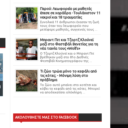
Περού: Λεωφορείο με μαθητές
έπεσε σε χαράδρα -Τουλάχιστον 11
νεκροί και 18 τραυματίες
Συνολικά 11 άνθρωποι έχασαν τη ζωή
τους όταν του λεωφορείο που
μετέφερε μαθητές, συγγενείς τους ...
Μπραντ Πιτ και Τζορτζ Κλούνεϊ
μαζί στο Φεστιβάλ Βενετίας για τη
νέα ταινία τους «Wolfs»
Ο Τζορτζ Κλούνεϊ και ο Μπραντ Πιτ
βρέθηκαν μαζί στο 81ο Διεθνές
Φεστιβάλ Κινηματογράφου της ...
Τι ζώο τρώει μόνο το κεφάλι από
τις κότες; - Μόνιμη λύση στο
πρόβλημα
Το ζώο αυτό μπαίνει στο κοτέτσι και
ή
κόβει το κεφάλι από τις κότες. Μπορεί
να αποδεκατίσει ολόκληρη ...
ΑΚΟΛΟΥΘΗΣΤΕ ΜΑΣ ΣΤΟ FACEBOOK