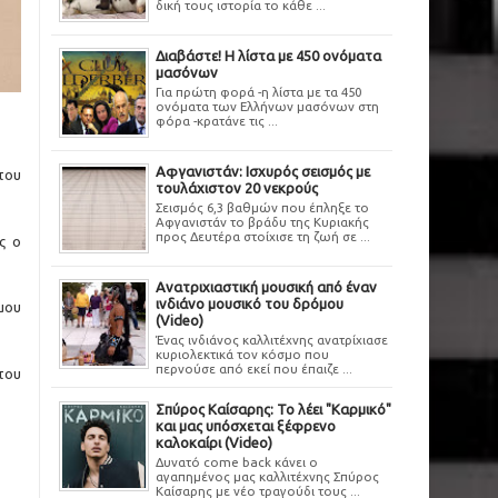
δική τους ιστορία το κάθε ...
Διαβάστε! Η λίστα με 450 ονόματα
μασόνων
Για πρώτη φορά -η λίστα με τα 450
ονόματα των Ελλήνων μασόνων στη
φόρα -κρατάνε τις ...
Αφγανιστάν: Ισχυρός σεισμός με
του
τουλάχιστον 20 νεκρούς
Σεισμός 6,3 βαθμών που έπληξε το
Αφγανιστάν το βράδυ της Κυριακής
προς Δευτέρα στοίχισε τη ζωή σε ...
ς ο
Ανατριχιαστική μουσική από έναν
ινδιάνο μουσικό του δρόμου
μου
(Video)
Ένας ινδιάνος καλλιτέχνης ανατρίχιασε
κυριολεκτικά τον κόσμο που
περνούσε από εκεί που έπαιζε ...
του
Σπύρος Καίσαρης: Το λέει "Καρμικό"
και μας υπόσχεται ξέφρενο
καλοκαίρι (Video)
Δυνατό come back κάνει ο
αγαπημένος μας καλλιτέχνης Σπύρος
Καίσαρης με νέο τραγούδι τους ...