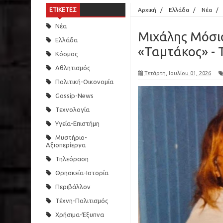
ΕΤΙΚΕΤΕΣ
Αρχική
/
Ελλάδα
/
Νέα
/
Νέα
Μιχάλης Μόσιο
Ελλάδα
«Ταμτάκος» - 
Κόσμος
Αθλητισμός
Τετάρτη, Ιουλίου 01, 2026
Πολιτική-Οικονομία
Gossip-News
Τεχνολογία
Υγεία-Επιστήμη
Μυστήριο-
Αξιοπερίεργα
Τηλεόραση
Θρησκεία-Ιστορία
Περιβάλλον
Τέχνη-Πολιτισμός
Χρήσιμα-Έξυπνα