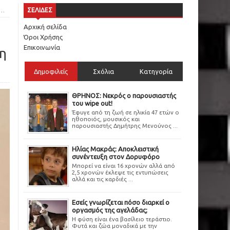
ΣΕΛΙΔΕΣ
Αρχική σελίδα
Όροι Χρήσης
Επικοινωνία
τη
Δημοφιλείς
Σχόλια
Κατηγορία
ΘΡΗΝΟΣ: Νεκρός ο παρουσιαστής
του wipe out!
Έφυγε από τη ζωή σε ηλικία 47 ετών ο
ηθοποιός, μουσικός και
παρουσιαστής Δημήτρης Μενούνος ...
Ηλίας Μακράς: Αποκλειστική
συνέντευξη στον Δορυφόρο
Μπορεί να είναι 16 χρονών αλλά από
2,5 χρονών έκλεψε τις εντυπώσεις
αλλά και τις καρδιές ...
Εσείς γνωρίζεται πόσο διαρκεί ο
οργασμός της αγελάδας;
Η φύση είναι ένα βασίλειο τεράστιο.
Φυτά και ζώα μοναδικά με την