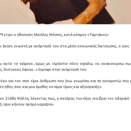
 79 ετών ο ηθοποιός Μιχάλης Μόσιος, κατά κόσμον «Ταμτάκος».
, έκανε γνωστή με ανάρτησή του στα μέσα κοινωνικής δικτύωσης, ο γιος 
ω αυτό το κείμενο...όμως με τεράστιο πόνο οφείλω να ανακοινώσω πω
ς, δυστυχώς έφυγε...» έγραψε στην ανάρτησή του.
λόγο για τον «πιο τίμιο άνθρωπο που έχω γνωρίσει, και σε ευχαριστώ που 
το ήθος σου, και μου έμαθες να είμαι τίμιος και αξιοπρεπής».
ον Στάθη Ψάλτη, λέγοντας πως, ο πατέρας του πήγε «να βρει τον αδερφό 
, πριν κάνουν ακόμα καριέρα».