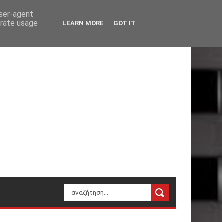
user-agent
erate usage
LEARN MORE
GOT IT