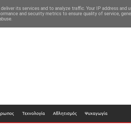
deliver its services and to analyze traffic. Your IP address and 
formance and security metrics to ensure quality of service, gen
abuse.
θρωπος
Τεχνολογία
Αθλητισμός
Ψυχαγωγία