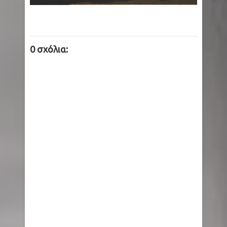
0 σχόλια: