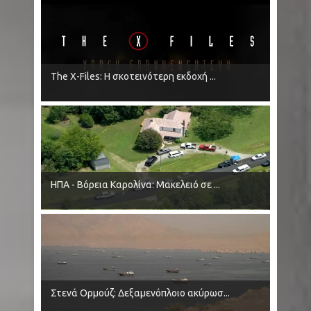
The X-Files: Η σκοτεινότερη εκδοχή ...
ΗΠΑ - Βόρεια Καρολίνα: Μακελειό σε ...
Στενά Ορμούζ: Δεξαμενόπλοιο ακύρωσ...