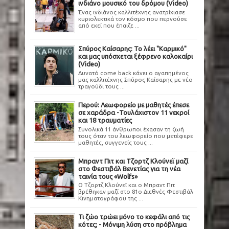
ινδιάνο μουσικό του δρόμου (Video)
Ένας ινδιάνος καλλιτέχνης ανατρίχιασε
κυριολεκτικά τον κόσμο που περνούσε
από εκεί που έπαιζε ...
Σπύρος Καίσαρης: Το λέει "Καρμικό"
και μας υπόσχεται ξέφρενο καλοκαίρι
(Video)
Δυνατό come back κάνει ο αγαπημένος
μας καλλιτέχνης Σπύρος Καίσαρης με νέο
τραγούδι τους ...
Περού: Λεωφορείο με μαθητές έπεσε
σε χαράδρα -Τουλάχιστον 11 νεκροί
και 18 τραυματίες
Συνολικά 11 άνθρωποι έχασαν τη ζωή
τους όταν του λεωφορείο που μετέφερε
μαθητές, συγγενείς τους ...
Μπραντ Πιτ και Τζορτζ Κλούνεϊ μαζί
στο Φεστιβάλ Βενετίας για τη νέα
ταινία τους «Wolfs»
Ο Τζορτζ Κλούνεϊ και ο Μπραντ Πιτ
βρέθηκαν μαζί στο 81ο Διεθνές Φεστιβάλ
Κινηματογράφου της ...
Τι ζώο τρώει μόνο το κεφάλι από τις
κότες; - Μόνιμη λύση στο πρόβλημα