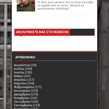
Το ζώο αυτό μπαίνει στο κοτέτσι και κόβει
το κεφάλι από τις κότες. Μπορεί να
αποδεκατίσει ολόκληρη ...
ΑΚΟΛΟΥΘΗΣΤΕ ΜΑΣ ΣΤΟ FACEBOOK
ΑΡΧΕΙΟΘΗΚΗ
Αυγούστου
(56)
Ιουλίου
(309)
Ιουνίου
(295)
Μαΐου
(261)
Απριλίου
(257)
Μαρτίου
(294)
Φεβρουαρίου
(271)
Ιανουαρίου
(259)
Δεκεμβρίου
(270)
Νοεμβρίου
(242)
Οκτωβρίου
(265)
Σεπτεμβρίου
(229)
Αυγούστου
(211)