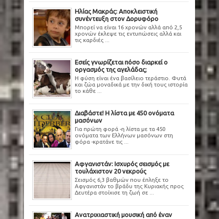
Ηλίας Μακράς: Αποκλειστική
συνέντευξη στον Δορυφόρο
Μπορεί να είναι 16 χρονών αλλά από 2,5
χρονών έκλεψε τις εντυπώσεις αλλά και
τις καρδιές ...
Εσείς γνωρίζεται πόσο διαρκεί ο
οργασμός της αγελάδας;
Η φύση είναι ένα βασίλειο τεράστιο. Φυτά
και ζώα μοναδικά με την δική τους ιστορία
το κάθε ...
Διαβάστε! Η λίστα με 450 ονόματα
μασόνων
Για πρώτη φορά -η λίστα με τα 450
ονόματα των Ελλήνων μασόνων στη
φόρα -κρατάνε τις ...
Αφγανιστάν: Ισχυρός σεισμός με
τουλάχιστον 20 νεκρούς
Σεισμός 6,3 βαθμών που έπληξε το
Αφγανιστάν το βράδυ της Κυριακής προς
Δευτέρα στοίχισε τη ζωή σε ...
Ανατριχιαστική μουσική από έναν