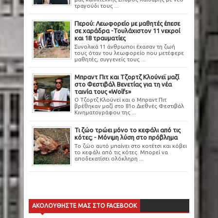
τραγούδι τους ...
Περού: Λεωφορείο με μαθητές έπεσε
σε χαράδρα -Τουλάχιστον 11 νεκροί
και 18 τραυματίες
Συνολικά 11 άνθρωποι έχασαν τη ζωή
τους όταν του λεωφορείο που μετέφερε
μαθητές, συγγενείς τους ...
Μπραντ Πιτ και Τζορτζ Κλούνεϊ μαζί
στο Φεστιβάλ Βενετίας για τη νέα
ταινία τους «Wolfs»
Ο Τζορτζ Κλούνεϊ και ο Μπραντ Πιτ
βρέθηκαν μαζί στο 81ο Διεθνές Φεστιβάλ
Κινηματογράφου της ...
Τι ζώο τρώει μόνο το κεφάλι από τις
κότες; - Μόνιμη λύση στο πρόβλημα
Το ζώο αυτό μπαίνει στο κοτέτσι και κόβει
το κεφάλι από τις κότες. Μπορεί να
αποδεκατίσει ολόκληρη ...
ΑΚΟΛΟΥΘΗΣΤΕ ΜΑΣ ΣΤΟ FACEBOOK