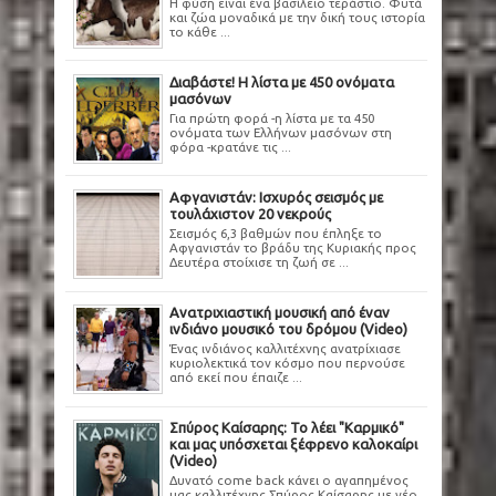
Η φύση είναι ένα βασίλειο τεράστιο. Φυτά
και ζώα μοναδικά με την δική τους ιστορία
το κάθε ...
Διαβάστε! Η λίστα με 450 ονόματα
μασόνων
Για πρώτη φορά -η λίστα με τα 450
ονόματα των Ελλήνων μασόνων στη
φόρα -κρατάνε τις ...
Αφγανιστάν: Ισχυρός σεισμός με
τουλάχιστον 20 νεκρούς
Σεισμός 6,3 βαθμών που έπληξε το
Αφγανιστάν το βράδυ της Κυριακής προς
Δευτέρα στοίχισε τη ζωή σε ...
Ανατριχιαστική μουσική από έναν
ινδιάνο μουσικό του δρόμου (Video)
Ένας ινδιάνος καλλιτέχνης ανατρίχιασε
κυριολεκτικά τον κόσμο που περνούσε
από εκεί που έπαιζε ...
Σπύρος Καίσαρης: Το λέει "Καρμικό"
και μας υπόσχεται ξέφρενο καλοκαίρι
(Video)
Δυνατό come back κάνει ο αγαπημένος
μας καλλιτέχνης Σπύρος Καίσαρης με νέο