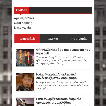
ΣΕΛΙΔΕΣ
Αρχική σελίδα
Όροι Χρήσης
Επικοινωνία
Δημοφιλείς
Σχόλια
Κατηγορία
ΘΡΗΝΟΣ: Νεκρός ο παρουσιαστής του
wipe out!
Έφυγε από τη ζωή σε ηλικία 47 ετών ο
ηθοποιός, μουσικός και παρουσιαστής
Δημήτρης Μενούνος ...
Ηλίας Μακράς: Αποκλειστική
συνέντευξη στον Δορυφόρο
Μπορεί να είναι 16 χρονών αλλά από 2,5
χρονών έκλεψε τις εντυπώσεις αλλά και
τις καρδιές ...
Εσείς γνωρίζεται πόσο διαρκεί ο
οργασμός της αγελάδας;