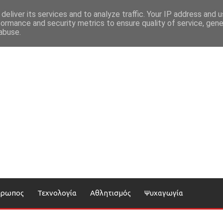
deliver its services and to analyze traffic. Your IP address and 
formance and security metrics to ensure quality of service, gen
abuse.
θρωπος
Τεχνολογία
Αθλητισμός
Ψυχαγωγία