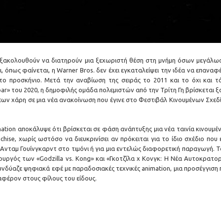
 εξακολουθούν να διατηρούν μια ξεχωριστή θέση στη μνήμη όσων μεγάλω
, όπως φαίνεται, η Warner Bros. δεν έχει εγκαταλείψει την ιδέα να επαναφ
ο προσκήνιο. Μετά την αναβίωση της σειράς το 2011 και το όχι και τ
ar» του 2020, η δημοφιλής ομάδα πολεμιστών από την Τρίτη Γη βρίσκεται ξ
εων χάρη σε μια νέα ανακοίνωση που έγινε στο Φεστιβάλ Κινουμένων Σχεδ
mation αποκάλυψε ότι βρίσκεται σε φάση ανάπτυξης μια νέα ταινία κινουμ
hise, χωρίς ωστόσο να διευκρινίσει αν πρόκειται για το ίδιο σχέδιο που 
 Aνταμ Γουίνγκαρντ στο τιμόνι ή για μια εντελώς διαφορετική παραγωγή. Τ
ιουργός των «Godzilla vs. Kong» και «Γκοτζίλα x Κονγκ: Η Νέα Αυτοκρατο
συνδύαζε ψηφιακά εφέ με παραδοσιακές τεχνικές animation, μια προσέγγιση
αφέρον στους φίλους του είδους.