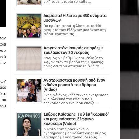
δική τους ιστορία το κάθε ...
Διαβάστε! Η λίστα με 450 ονόματα
μασόνων
Για πρώτη φορά -η λίστα με τα 450
ονόματα των Ελλήνων μασόνων στη
φόρα -κρατάνε τις ...
σαν
έρει
Αφγανιστάν: Ισχυρός σεισμός με
όσο
τουλάχιστον 20 νεκρούς
ανά
Σεισμός 6,3 βαθμών που έπληξε το
Αφγανιστάν το βράδυ της Κυριακής
ίων
προς Δευτέρα στοίχισε τη ζωή σε ...
Ανατριχιαστική μουσική από έναν
ένων
ινδιάνο μουσικό του δρόμου
είχε
(Video)
ότε
Ένας ινδιάνος καλλιτέχνης ανατρίχιασε
κυριολεκτικά τον κόσμο που
ρία»
περνούσε από εκεί που έπαιζε ...
 που
Σπύρος Καίσαρης: Το λέει "Καρμικό"
και μας υπόσχεται ξέφρενο
καλοκαίρι (Video)
Δυνατό come back κάνει ο
αγαπημένος μας καλλιτέχνης Σπύρος
Καίσαρης με νέο τραγούδι τους ...