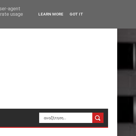
user-agent
erate usage
LEARN MORE
GOT IT