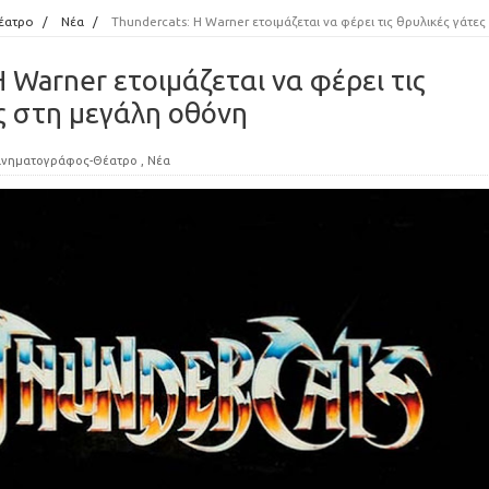
έατρο
/
Νέα
/
Thundercats: H Warner ετοιμάζεται να φέρει τις θρυλικές γάτες στη μεγάλη οθόνη
 Warner ετοιμάζεται να φέρει τις
ς στη μεγάλη οθόνη
ινηματογράφος-Θέατρο
,
Νέα