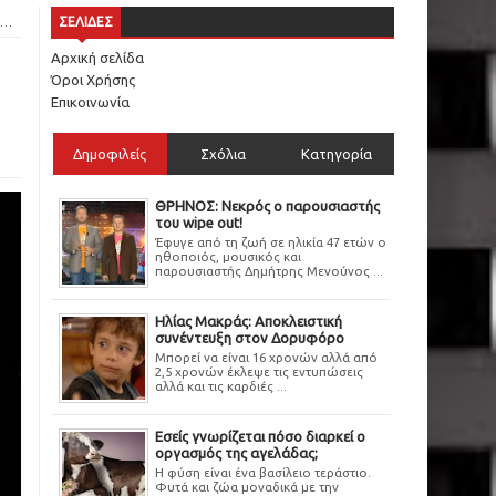
ΣΕΛΙΔΕΣ
Αρχική σελίδα
Όροι Χρήσης
Επικοινωνία
Δημοφιλείς
Σχόλια
Κατηγορία
ΘΡΗΝΟΣ: Νεκρός ο παρουσιαστής
του wipe out!
Έφυγε από τη ζωή σε ηλικία 47 ετών ο
ηθοποιός, μουσικός και
παρουσιαστής Δημήτρης Μενούνος ...
Ηλίας Μακράς: Αποκλειστική
συνέντευξη στον Δορυφόρο
Μπορεί να είναι 16 χρονών αλλά από
2,5 χρονών έκλεψε τις εντυπώσεις
αλλά και τις καρδιές ...
Εσείς γνωρίζεται πόσο διαρκεί ο
οργασμός της αγελάδας;
Η φύση είναι ένα βασίλειο τεράστιο.
Φυτά και ζώα μοναδικά με την