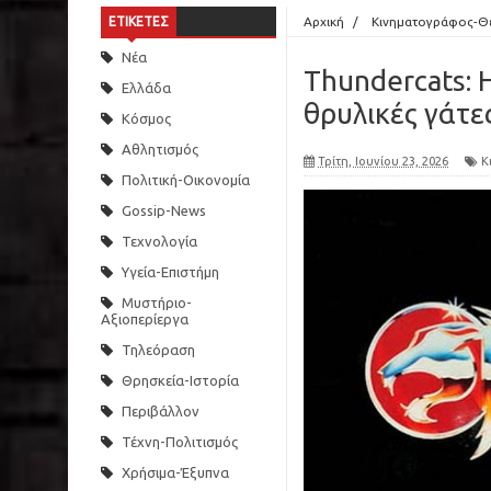
ΕΤΙΚΕΤΕΣ
Αρχική
/
Κινηματογράφος-Θ
Νέα
Thundercats: H
Ελλάδα
θρυλικές γάτε
Κόσμος
Αθλητισμός
Τρίτη, Ιουνίου 23, 2026
Κ
Πολιτική-Οικονομία
Gossip-News
Τεχνολογία
Υγεία-Επιστήμη
Μυστήριο-
Αξιοπερίεργα
Τηλεόραση
Θρησκεία-Ιστορία
Περιβάλλον
Τέχνη-Πολιτισμός
Χρήσιμα-Έξυπνα