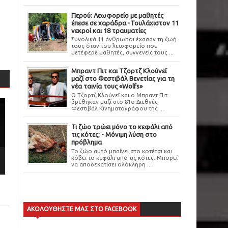
Περού: Λεωφορείο με μαθητές
έπεσε σε χαράδρα -Τουλάχιστον 11
νεκροί και 18 τραυματίες
Συνολικά 11 άνθρωποι έχασαν τη ζωή
τους όταν του λεωφορείο που
μετέφερε μαθητές, συγγενείς τους ...
Μπραντ Πιτ και Τζορτζ Κλούνεϊ
μαζί στο Φεστιβάλ Βενετίας για τη
νέα ταινία τους «Wolfs»
Ο Τζορτζ Κλούνεϊ και ο Μπραντ Πιτ
βρέθηκαν μαζί στο 81ο Διεθνές
Φεστιβάλ Κινηματογράφου της ...
Τι ζώο τρώει μόνο το κεφάλι από
τις κότες; - Μόνιμη λύση στο
πρόβλημα
Το ζώο αυτό μπαίνει στο κοτέτσι και
κόβει το κεφάλι από τις κότες. Μπορεί
να αποδεκατίσει ολόκληρη ...
ΑΚΟΛΟΥΘΗΣΤΕ ΜΑΣ ΣΤΟ FACEBOOK