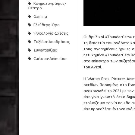
Κινηματογράφος-
Θέατρο
Gaming
Ελεύθερη-Ώρα
Ψυχολογία-Σχέσεις
Οι θρυλικοί «ThunderCats»
Ταξίδια-Αποδράσεις
τη δεκαετία του ογδόντα και
τους αγαπημένους ήρωες στ
Συνεντεύξεις
πετυχημένο «ThunderCats Ro
Cartoon-Animation
στο επίκεντρο των συζητήσ
του Ανεσί.
Η Warner Bros. Pictures Ani
σχεδίων βασισμένη στο franc
ανακοινωθεί το 2021 με τον
είχε γίνει γνωστό ότι ο δημ
ετοίμαζε μια ταινία που θα 
είχε προκαλέσει έντονο ενδι