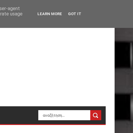
user-agent
erate usage
LEARN MORE
GOT IT