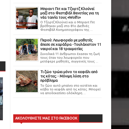
Μπραντ Πιτ και Τζορτζ Κλούνεϊ
μαζί στο Φεστιβάλ Βενετίας για τη
νέα ταινία τους «Wolfs»
Ο Τζορτζ Κλούνεϊ και ο Μπραντ Πιτ
βρέθηκαν μαζί στο 81ο Διεθνές
Φεστιβάλ Κινηματογράφου της ...
Περού: Λεωφορείο με μαθητές
έπεσε σε χαράδρα -Τουλάχιστον 11
νεκροί και 18 τραυματίες
Συνολικά 11 άνθρωποι έχασαν τη ζωή
τους όταν του λεωφορείο που
μετέφερε μαθητές, συγγενείς τους ...
Τι ζώο τρώει μόνο το κεφάλι από
τις κότες; - Μόνιμη λύση στο
πρόβλημα
Το ζώο αυτό μπαίνει στο κοτέτσι και
κόβει το κεφάλι από τις κότες. Μπορεί
να αποδεκατίσει ολόκληρη ...
ΑΚΟΛΟΥΘΗΣΤΕ ΜΑΣ ΣΤΟ FACEBOOK