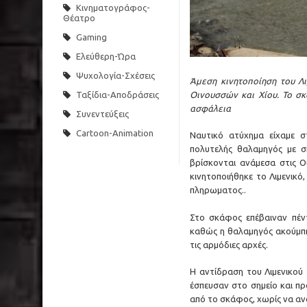
Κινηματογράφος-
Θέατρο
Gaming
Ελεύθερη-Ώρα
Ψυχολογία-Σχέσεις
Άμεση κινητοποίηση του Λ
Οινουσσών και Χίου. Το σ
Ταξίδια-Αποδράσεις
ασφάλεια
Συνεντεύξεις
Cartoon-Animation
Ναυτικό ατύχημα είχαμε σ
πολυτελής θαλαμηγός με 
βρίσκονται ανάμεσα στις Ο
κινητοποιήθηκε το Λιμενικό
πληρωματος..
Στο σκάφος επέβαιναν πέντ
καθώς η θαλαμηγός ακούμπη
τις αρμόδιες αρχές.
Η αντίδραση του Λιμενικού
έσπευσαν στο σημείο και 
από το σκάφος, χωρίς να αν