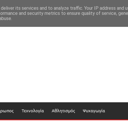
deliver its services and to analyze traffic. Your IP address and 
formance and security metrics to ensure quality of service, gen
abuse.
θρωπος
Τεχνολογία
Αθλητισμός
Ψυχαγωγία