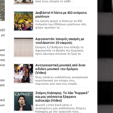
δική τους ιστορία το κάθε ...
Διαβάστε! Η λίστα με 450 ονόματα
μασόνων
Για πρώτη φορά -η λίστα με τα 450
ονόματα των Ελλήνων μασόνων στη
φόρα -κρατάνε τις ...
αξύ
 με
Αφγανιστάν: Ισχυρός σεισμός με
τουλάχιστον 20 νεκρούς
Σεισμός 6,3 βαθμών που έπληξε το
μια
Αφγανιστάν το βράδυ της Κυριακής
προς Δευτέρα στοίχισε τη ζωή σε ...
που
εσα
και
Ανατριχιαστική μουσική από έναν
ινδιάνο μουσικό του δρόμου
(Video)
Ένας ινδιάνος καλλιτέχνης ανατρίχιασε
γιο
κυριολεκτικά τον κόσμο που
περνούσε από εκεί που έπαιζε ...
από
Σπύρος Καίσαρης: Το λέει "Καρμικό"
και μας υπόσχεται ξέφρενο
ικά
καλοκαίρι (Video)
Δυνατό come back κάνει ο
των
αγαπημένος μας καλλιτέχνης Σπύρος
Καίσαρης με νέο τραγούδι τους ...