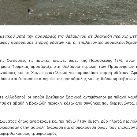
ιμενικού μετά την προσάραξη της θαλαμηγού σε βραχώδη περιοχή μετ
κάφος παρουσίασε εισροή υδάτων και οι επιβαίνοντες απομακρύνθηκαν
τις Οινούσσες τις πρώτες πρωινές ώρες της Παρασκευής 12/6, όταν 
σημαία Τουρκίας προσάραξε στη θαλάσσια περιοχή των Πρασονησίων 
ινούσσες και τη Χίο, με αποτέλεσμα να παρουσιάσει εισροή υδάτων. Άμ
, όπου και έσπευσε στο σημείο της προσάραξης για τη διάσωση επιβατών 
ε αλλοδαποί, οι οποίοι βρέθηκαν ξαφνικά αντιμέτωποι με πιθανό ναυά
σε σε αβαθή ή βραχώδη περιοχή, κάτω από συνθήκες που διερευνώνται 
 Σώματος όπως αναφέραμε και πιο πάνω ήταν άμεση. Δύο πλωτά περιπολ
προχώρησαν στην ασφαλή διάσωση και απομάκρυνση όλων των επιβαινόν
αφερθεί κάποιος τραυματισμός.