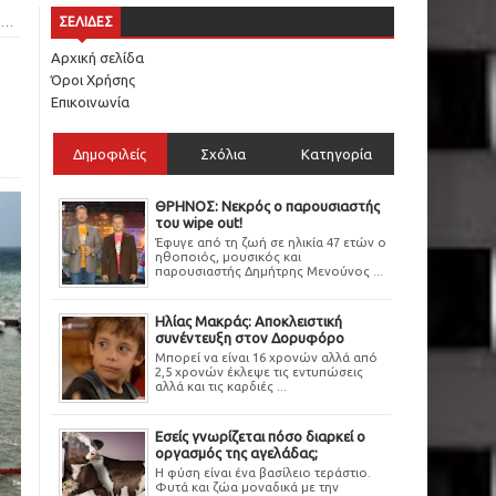
ς
ΣΕΛΙΔΕΣ
Αρχική σελίδα
Όροι Χρήσης
Επικοινωνία
Δημοφιλείς
Σχόλια
Κατηγορία
ΘΡΗΝΟΣ: Νεκρός ο παρουσιαστής
του wipe out!
Έφυγε από τη ζωή σε ηλικία 47 ετών ο
ηθοποιός, μουσικός και
παρουσιαστής Δημήτρης Μενούνος ...
Ηλίας Μακράς: Αποκλειστική
συνέντευξη στον Δορυφόρο
Μπορεί να είναι 16 χρονών αλλά από
2,5 χρονών έκλεψε τις εντυπώσεις
αλλά και τις καρδιές ...
Εσείς γνωρίζεται πόσο διαρκεί ο
οργασμός της αγελάδας;
Η φύση είναι ένα βασίλειο τεράστιο.
Φυτά και ζώα μοναδικά με την