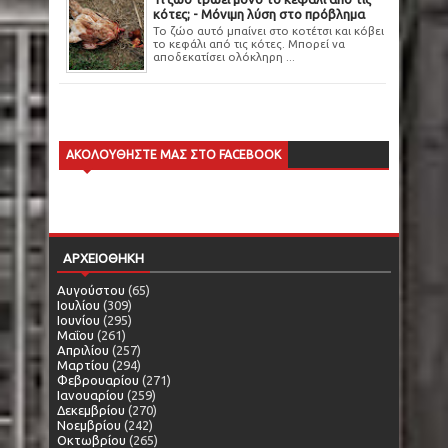
κότες; - Μόνιμη λύση στο πρόβλημα
Το ζώο αυτό μπαίνει στο κοτέτσι και κόβει
το κεφάλι από τις κότες. Μπορεί να
αποδεκατίσει ολόκληρη ...
ΑΚΟΛΟΥΘΗΣΤΕ ΜΑΣ ΣΤΟ FACEBOOK
ΑΡΧΕΙΟΘΗΚΗ
Αυγούστου
(65)
Ιουλίου
(309)
Ιουνίου
(295)
Μαΐου
(261)
Απριλίου
(257)
Μαρτίου
(294)
Φεβρουαρίου
(271)
Ιανουαρίου
(259)
Δεκεμβρίου
(270)
Νοεμβρίου
(242)
Οκτωβρίου
(265)