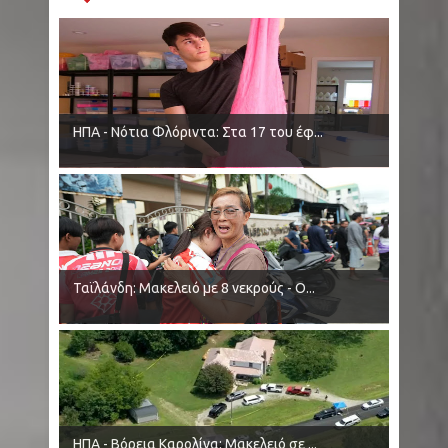
ΗΠΑ - Νότια Φλόριντα: Στα 17 του έφ...
Ταϊλάνδη: Μακελειό με 8 νεκρούς - Ο...
ΗΠΑ - Βόρεια Καρολίνα: Μακελειό σε ...