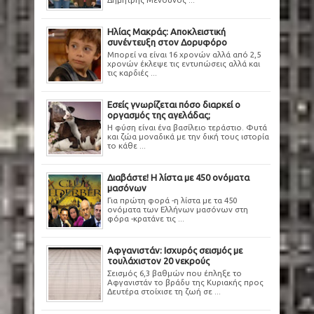
Ηλίας Μακράς: Αποκλειστική
συνέντευξη στον Δορυφόρο
Μπορεί να είναι 16 χρονών αλλά από 2,5
χρονών έκλεψε τις εντυπώσεις αλλά και
τις καρδιές ...
Εσείς γνωρίζεται πόσο διαρκεί ο
οργασμός της αγελάδας;
Η φύση είναι ένα βασίλειο τεράστιο. Φυτά
και ζώα μοναδικά με την δική τους ιστορία
το κάθε ...
Διαβάστε! Η λίστα με 450 ονόματα
μασόνων
Για πρώτη φορά -η λίστα με τα 450
ονόματα των Ελλήνων μασόνων στη
φόρα -κρατάνε τις ...
Αφγανιστάν: Ισχυρός σεισμός με
τουλάχιστον 20 νεκρούς
Σεισμός 6,3 βαθμών που έπληξε το
Αφγανιστάν το βράδυ της Κυριακής προς
Δευτέρα στοίχισε τη ζωή σε ...