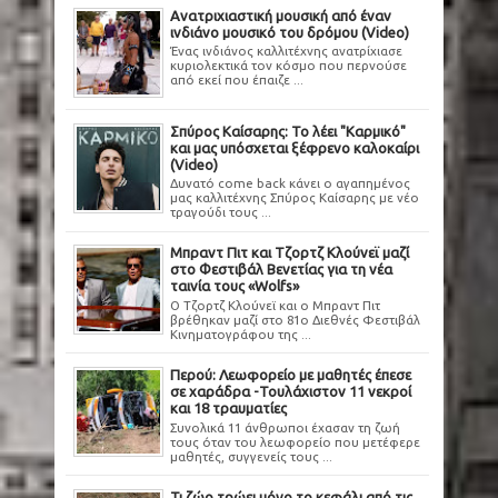
Ανατριχιαστική μουσική από έναν
ινδιάνο μουσικό του δρόμου (Video)
Ένας ινδιάνος καλλιτέχνης ανατρίχιασε
κυριολεκτικά τον κόσμο που περνούσε
από εκεί που έπαιζε ...
Σπύρος Καίσαρης: Το λέει "Καρμικό"
και μας υπόσχεται ξέφρενο καλοκαίρι
(Video)
Δυνατό come back κάνει ο αγαπημένος
μας καλλιτέχνης Σπύρος Καίσαρης με νέο
τραγούδι τους ...
Μπραντ Πιτ και Τζορτζ Κλούνεϊ μαζί
στο Φεστιβάλ Βενετίας για τη νέα
ταινία τους «Wolfs»
Ο Τζορτζ Κλούνεϊ και ο Μπραντ Πιτ
βρέθηκαν μαζί στο 81ο Διεθνές Φεστιβάλ
Κινηματογράφου της ...
Περού: Λεωφορείο με μαθητές έπεσε
σε χαράδρα -Τουλάχιστον 11 νεκροί
και 18 τραυματίες
Συνολικά 11 άνθρωποι έχασαν τη ζωή
τους όταν του λεωφορείο που μετέφερε
μαθητές, συγγενείς τους ...
Τι ζώο τρώει μόνο το κεφάλι από τις