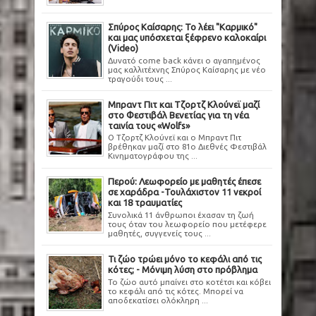
Σπύρος Καίσαρης: Το λέει "Καρμικό"
και μας υπόσχεται ξέφρενο καλοκαίρι
(Video)
Δυνατό come back κάνει ο αγαπημένος
μας καλλιτέχνης Σπύρος Καίσαρης με νέο
τραγούδι τους ...
Μπραντ Πιτ και Τζορτζ Κλούνεϊ μαζί
στο Φεστιβάλ Βενετίας για τη νέα
ταινία τους «Wolfs»
Ο Τζορτζ Κλούνεϊ και ο Μπραντ Πιτ
βρέθηκαν μαζί στο 81ο Διεθνές Φεστιβάλ
Κινηματογράφου της ...
Περού: Λεωφορείο με μαθητές έπεσε
σε χαράδρα -Τουλάχιστον 11 νεκροί
και 18 τραυματίες
Συνολικά 11 άνθρωποι έχασαν τη ζωή
τους όταν του λεωφορείο που μετέφερε
μαθητές, συγγενείς τους ...
Τι ζώο τρώει μόνο το κεφάλι από τις
κότες; - Μόνιμη λύση στο πρόβλημα
Το ζώο αυτό μπαίνει στο κοτέτσι και κόβει
το κεφάλι από τις κότες. Μπορεί να
αποδεκατίσει ολόκληρη ...