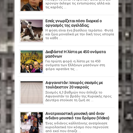
χρονών έκλεψε τις εντυπώσεις αλλά και
τις καρδιές ...
Εσείς γνωρίζεται πόσο διαρκεί ο
οργασμός της αγελάδας;
Η φύση είναι ένα βασίλειο τεράστιο. Φυτά
και ζώα μοναδικά με την δική τους ιστορία
το κάθε ...
Διαβάστε! Η λίστα με 450 ονόματα
μασόνων
Για πρώτη φορά -η λίστα με τα 450
ονόματα των Ελλήνων μασόνων στη
φόρα -κρατάνε τις ...
Αφγανιστάν: Ισχυρός σεισμός με
τουλάχιστον 20 νεκρούς
Σεισμός 6,3 βαθμών που έπληξε το
Αφγανιστάν το βράδυ της Κυριακής προς
Δευτέρα στοίχισε τη ζωή σε ...
Ανατριχιαστική μουσική από έναν
ινδιάνο μουσικό του δρόμου (Video)
Ένας ινδιάνος καλλιτέχνης ανατρίχιασε
κυριολεκτικά τον κόσμο που περνούσε
από εκεί που έπαιζε ...