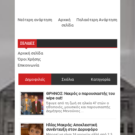
Νεότερη ανάρτηση
Αρχική
Παλαιότερη Ανάρτηση
σελίδα
ΣΕΛΙΔΕΣ
Αρχική σελίδα
Όροι Χρήσης
Επικοινωνία
Δημοφιλείς
Σχόλια
Κατηγορία
ΘΡΗΝΟΣ: Νεκρός ο παρουσιαστής του
wipe out!
Έφυγε από τη ζωή σε ηλικία 47 ετών ο
ηθοποιός, μουσικός και παρουσιαστής
Δημήτρης Μενούνος ...
Ηλίας Μακράς: Αποκλειστική
συνέντευξη στον Δορυφόρο
Μπορεί να είναι 16 χρονών αλλά από 2,5