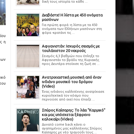
δική τους ιστορία το κάθε ...
Διαβάστε! Η λίστα με 450 ονόματα
μασόνων
Για πρώτη φορά -η λίστα με τα 450
ονόματα των Ελλήνων μασόνων στη
φόρα -κρατάνε τις ...
ίου
ς η
Αφγανιστάν: Ισχυρός σεισμός με
τουλάχιστον 20 νεκρούς
Σεισμός 6,3 βαθμών που έπληξε το
των
Αφγανιστάν το βράδυ της Κυριακής
προς Δευτέρα στοίχισε τη ζωή σε ...
ικό
Ανατριχιαστική μουσική από έναν
ινδιάνο μουσικό του δρόμου
του
(Video)
Ένας ινδιάνος καλλιτέχνης ανατρίχιασε
κυριολεκτικά τον κόσμο που
περνούσε από εκεί που έπαιζε ...
Σπύρος Καίσαρης: Το λέει "Καρμικό"
και μας υπόσχεται ξέφρενο
καλοκαίρι (Video)
Δυνατό come back κάνει ο
αγαπημένος μας καλλιτέχνης Σπύρος
Καίσαρης με νέο τραγούδι τους ...