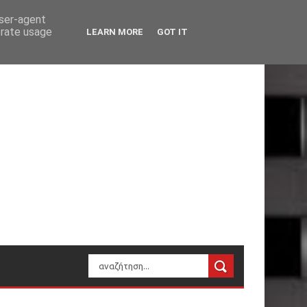
user-agent
erate usage
LEARN MORE
GOT IT