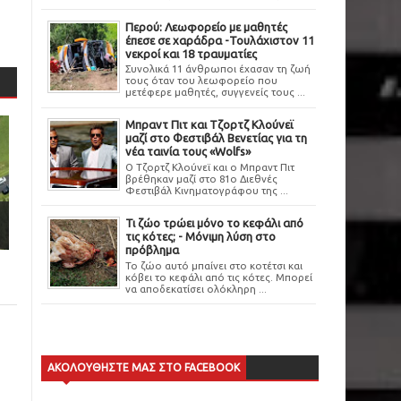
Περού: Λεωφορείο με μαθητές
έπεσε σε χαράδρα -Τουλάχιστον 11
νεκροί και 18 τραυματίες
Συνολικά 11 άνθρωποι έχασαν τη ζωή
τους όταν του λεωφορείο που
μετέφερε μαθητές, συγγενείς τους ...
Μπραντ Πιτ και Τζορτζ Κλούνεϊ
μαζί στο Φεστιβάλ Βενετίας για τη
νέα ταινία τους «Wolfs»
Ο Τζορτζ Κλούνεϊ και ο Μπραντ Πιτ
βρέθηκαν μαζί στο 81ο Διεθνές
Φεστιβάλ Κινηματογράφου της ...
Τι ζώο τρώει μόνο το κεφάλι από
τις κότες; - Μόνιμη λύση στο
πρόβλημα
Το ζώο αυτό μπαίνει στο κοτέτσι και
κόβει το κεφάλι από τις κότες. Μπορεί
να αποδεκατίσει ολόκληρη ...
ΑΚΟΛΟΥΘΗΣΤΕ ΜΑΣ ΣΤΟ FACEBOOK