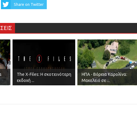
Share on Twitter
ΣΕΙΣ
α
The X-Files: Η σκοτεινότερη
ΗΠΑ - Βόρεια Καρολίνα:
εκδοχή ...
Μακελειό σε ...