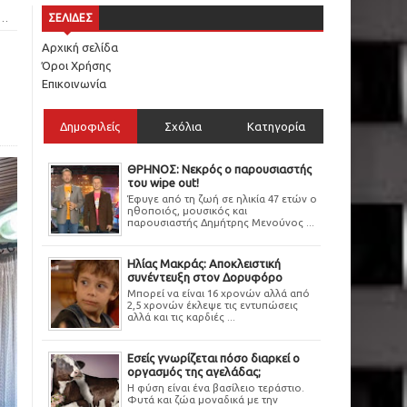
ΣΕΛΙΔΕΣ
Αρχική σελίδα
Όροι Χρήσης
Επικοινωνία
Δημοφιλείς
Σχόλια
Κατηγορία
ΘΡΗΝΟΣ: Νεκρός ο παρουσιαστής
του wipe out!
Έφυγε από τη ζωή σε ηλικία 47 ετών ο
ηθοποιός, μουσικός και
παρουσιαστής Δημήτρης Μενούνος ...
Ηλίας Μακράς: Αποκλειστική
συνέντευξη στον Δορυφόρο
Μπορεί να είναι 16 χρονών αλλά από
2,5 χρονών έκλεψε τις εντυπώσεις
αλλά και τις καρδιές ...
Εσείς γνωρίζεται πόσο διαρκεί ο
οργασμός της αγελάδας;
Η φύση είναι ένα βασίλειο τεράστιο.
Φυτά και ζώα μοναδικά με την