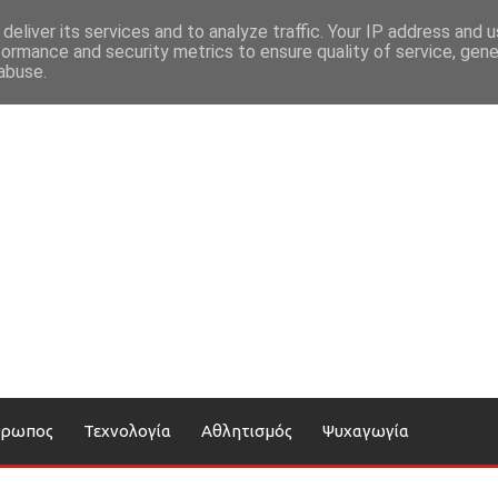
deliver its services and to analyze traffic. Your IP address and 
formance and security metrics to ensure quality of service, gen
abuse.
θρωπος
Τεχνολογία
Αθλητισμός
Ψυχαγωγία