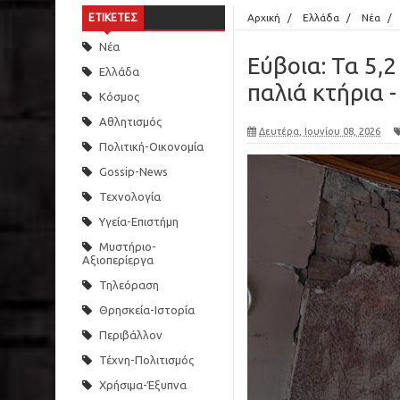
ΕΤΙΚΕΤΕΣ
Αρχική
/
Ελλάδα
/
Νέα
/
Νέα
Εύβοια: Τα 5,2
Ελλάδα
παλιά κτήρια 
Κόσμος
Αθλητισμός
Δευτέρα, Ιουνίου 08, 2026
Πολιτική-Οικονομία
Gossip-News
Τεχνολογία
Υγεία-Επιστήμη
Μυστήριο-
Αξιοπερίεργα
Τηλεόραση
Θρησκεία-Ιστορία
Περιβάλλον
Τέχνη-Πολιτισμός
Χρήσιμα-Έξυπνα