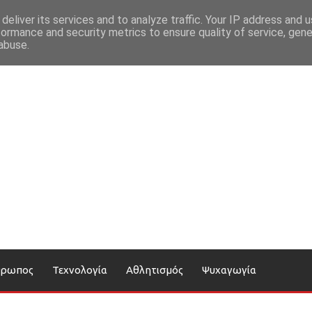
deliver its services and to analyze traffic. Your IP address and 
formance and security metrics to ensure quality of service, gen
abuse.
θρωπος
Τεχνολογία
Αθλητισμός
Ψυχαγωγία