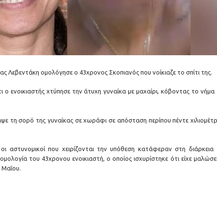
ς Λεβεντάκη ομολόγησε ο 43χρονος Σκοπιανός που νοίκιαζε το σπίτι της.
ο ενοικιαστής χτύπησε την άτυχη γυναίκα με μαχαίρι, κόβοντας το νήμα 
αψε τη σορό της γυναίκας σε χωράφι σε απόσταση περίπου πέντε χιλιομέτ
οι αστυνομικοί που χειρίζονται την υπόθεση κατάφεραν στη διάρκεια 
μολογία του 43χρονου ενοικιαστή, ο οποίος ισχυρίστηκε ότι είχε μαλώσει
 Μαΐου.