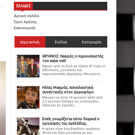
ι
ΣΕΛΙΔΕΣ
Αρχική σελίδα
Όροι Χρήσης
Επικοινωνία
Δημοφιλείς
Σχόλια
Κατηγορία
ΘΡΗΝΟΣ: Νεκρός ο παρουσιαστής
του wipe out!
Έφυγε από τη ζωή σε ηλικία 47 ετών ο
ηθοποιός, μουσικός και
παρουσιαστής Δημήτρης Μενούνος ...
Ηλίας Μακράς: Αποκλειστική
συνέντευξη στον Δορυφόρο
Μπορεί να είναι 16 χρονών αλλά από
2,5 χρονών έκλεψε τις εντυπώσεις
αλλά και τις καρδιές ...
Εσείς γνωρίζεται πόσο διαρκεί ο
οργασμός της αγελάδας;
Η φύση είναι ένα βασίλειο τεράστιο.
Φυτά και ζώα μοναδικά με την