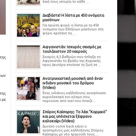
δική τους ιστορία το κάθε ...
Διαβάστε! Η λίστα με 450 ονόματα
μασόνων
Για πρώτη φορά -η λίστα με τα 450
ονόματα των Ελλήνων μασόνων στη
φόρα -κρατάνε τις ...
Αφγανιστάν: Ισχυρός σεισμός με
τουλάχιστον 20 νεκρούς
Σεισμός 6,3 βαθμών που έπληξε το
της
Αφγανιστάν το βράδυ της Κυριακής
προς Δευτέρα στοίχισε τη ζωή σε ...
ρων
Ανατριχιαστική μουσική από έναν
ινδιάνο μουσικό του δρόμου
(Video)
Ένας ινδιάνος καλλιτέχνης ανατρίχιασε
της
κυριολεκτικά τον κόσμο που
 με
περνούσε από εκεί που έπαιζε ...
Σπύρος Καίσαρης: Το λέει "Καρμικό"
και μας υπόσχεται ξέφρενο
καλοκαίρι (Video)
Δυνατό come back κάνει ο
αγαπημένος μας καλλιτέχνης Σπύρος
Καίσαρης με νέο τραγούδι τους ...