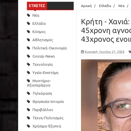
ΕΤΙΚΕΤΕΣ
Αρχική
/
Ελλάδα
/
Νέα
/
Νέα
Κρήτη - Χανιά
Ελλάδα
45χρονη αγνο
Κόσμος
43χρονος ενοι
Αθλητισμός
Πολιτική-Οικονομία
Κυριακή, Ιουνίου 21, 2026
Gossip-News
Τεχνολογία
Υγεία-Επιστήμη
Μυστήριο-
Αξιοπερίεργα
Τηλεόραση
Θρησκεία-Ιστορία
Περιβάλλον
Τέχνη-Πολιτισμός
Χρήσιμα-Έξυπνα