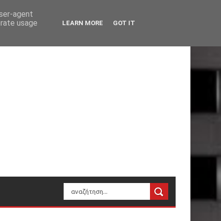
user-agent
erate usage
LEARN MORE
GOT IT