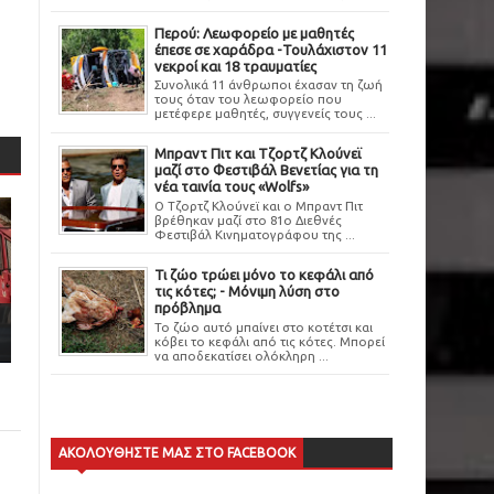
Περού: Λεωφορείο με μαθητές
έπεσε σε χαράδρα -Τουλάχιστον 11
νεκροί και 18 τραυματίες
Συνολικά 11 άνθρωποι έχασαν τη ζωή
τους όταν του λεωφορείο που
μετέφερε μαθητές, συγγενείς τους ...
Μπραντ Πιτ και Τζορτζ Κλούνεϊ
μαζί στο Φεστιβάλ Βενετίας για τη
νέα ταινία τους «Wolfs»
Ο Τζορτζ Κλούνεϊ και ο Μπραντ Πιτ
βρέθηκαν μαζί στο 81ο Διεθνές
Φεστιβάλ Κινηματογράφου της ...
Τι ζώο τρώει μόνο το κεφάλι από
τις κότες; - Μόνιμη λύση στο
πρόβλημα
Το ζώο αυτό μπαίνει στο κοτέτσι και
κόβει το κεφάλι από τις κότες. Μπορεί
να αποδεκατίσει ολόκληρη ...
ΑΚΟΛΟΥΘΗΣΤΕ ΜΑΣ ΣΤΟ FACEBOOK