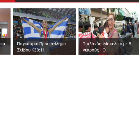
Στα
Παγκόσμιο Πρωτάθλημα
Ταϊλάνδη: Μακελειό με 8
Στίβου Κ20: Η...
νεκρούς - Ο...