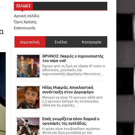
ΣΕΛΙΔΕΣ
Αρχική σελίδα
Όροι Χρήσης
Επικοινωνία
σα
Δημοφιλείς
Σχόλια
Κατηγορία
ΘΡΗΝΟΣ: Νεκρός ο παρουσιαστής
του wipe out!
Έφυγε από τη ζωή σε ηλικία 47 ετών ο
ηθοποιός, μουσικός και
παρουσιαστής Δημήτρης Μενούνος ...
Ηλίας Μακράς: Αποκλειστική
συνέντευξη στον Δορυφόρο
Μπορεί να είναι 16 χρονών αλλά από
2,5 χρονών έκλεψε τις εντυπώσεις
αλλά και τις καρδιές ...
Εσείς γνωρίζεται πόσο διαρκεί ο
οργασμός της αγελάδας;
Η φύση είναι ένα βασίλειο τεράστιο.
Φυτά και ζώα μοναδικά με την