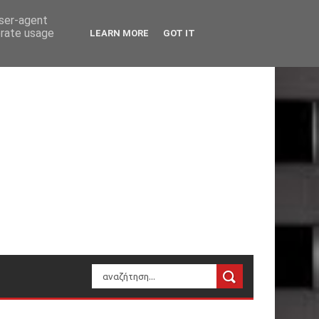
user-agent
erate usage
LEARN MORE
GOT IT