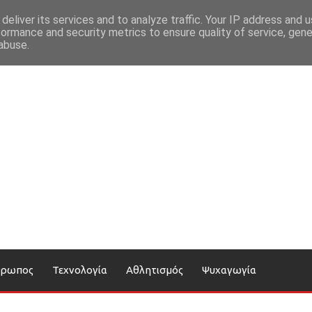
deliver its services and to analyze traffic. Your IP address and 
formance and security metrics to ensure quality of service, gen
abuse.
θρωπος
Τεχνολογία
Αθλητισμός
Ψυχαγωγία