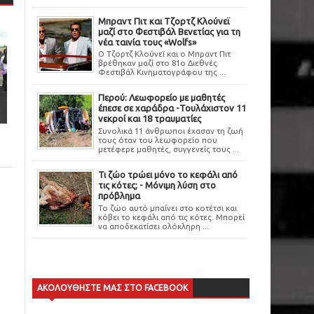
Μπραντ Πιτ και Τζορτζ Κλούνεϊ
μαζί στο Φεστιβάλ Βενετίας για τη
νέα ταινία τους «Wolfs»
Ο Τζορτζ Κλούνεϊ και ο Μπραντ Πιτ
βρέθηκαν μαζί στο 81ο Διεθνές
Φεστιβάλ Κινηματογράφου της ...
Περού: Λεωφορείο με μαθητές
έπεσε σε χαράδρα -Τουλάχιστον 11
νεκροί και 18 τραυματίες
Συνολικά 11 άνθρωποι έχασαν τη ζωή
τους όταν του λεωφορείο που
μετέφερε μαθητές, συγγενείς τους ...
Τι ζώο τρώει μόνο το κεφάλι από
τις κότες; - Μόνιμη λύση στο
πρόβλημα
Το ζώο αυτό μπαίνει στο κοτέτσι και
κόβει το κεφάλι από τις κότες. Μπορεί
να αποδεκατίσει ολόκληρη ...
ΑΚΟΛΟΥΘΗΣΤΕ ΜΑΣ ΣΤΟ FACEBOOK