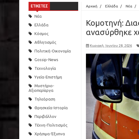
ΕΤΙΚΕΤΕΣ
Αρχική
/
Ελλάδα
/
Νέα
/
Νέα
Κομοτηνή: Δι
Ελλάδα
ανασύρθηκε χω
Κόσμος
Αθλητισμός
Κυριακή, Ιουνίου 28, 2026
Πολιτική-Οικονομία
Gossip-News
Τεχνολογία
Υγεία-Επιστήμη
Μυστήριο-
Αξιοπερίεργα
Τηλεόραση
Θρησκεία-Ιστορία
Περιβάλλον
Τέχνη-Πολιτισμός
Χρήσιμα-Έξυπνα