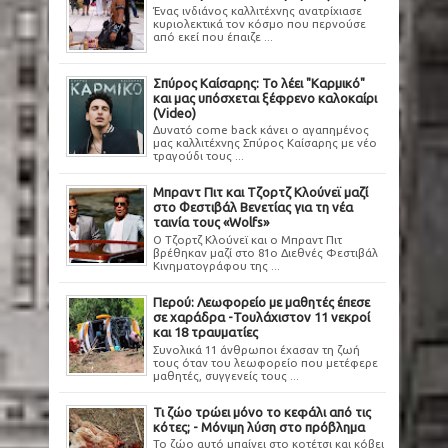
Ένας ινδιάνος καλλιτέχνης ανατρίχιασε
κυριολεκτικά τον κόσμο που περνούσε
από εκεί που έπαιζε ...
Σπύρος Καίσαρης: Το λέει "Καρμικό"
και μας υπόσχεται ξέφρενο καλοκαίρι
(Video)
Δυνατό come back κάνει ο αγαπημένος
μας καλλιτέχνης Σπύρος Καίσαρης με νέο
τραγούδι τους ...
Μπραντ Πιτ και Τζορτζ Κλούνεϊ μαζί
στο Φεστιβάλ Βενετίας για τη νέα
ταινία τους «Wolfs»
Ο Τζορτζ Κλούνεϊ και ο Μπραντ Πιτ
βρέθηκαν μαζί στο 81ο Διεθνές Φεστιβάλ
Κινηματογράφου της ...
Περού: Λεωφορείο με μαθητές έπεσε
σε χαράδρα -Τουλάχιστον 11 νεκροί
και 18 τραυματίες
Συνολικά 11 άνθρωποι έχασαν τη ζωή
τους όταν του λεωφορείο που μετέφερε
μαθητές, συγγενείς τους ...
Τι ζώο τρώει μόνο το κεφάλι από τις
κότες; - Μόνιμη λύση στο πρόβλημα
Το ζώο αυτό μπαίνει στο κοτέτσι και κόβει