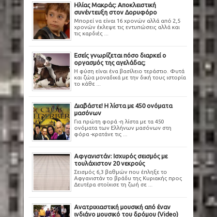
Ηλίας Μακράς: Αποκλειστική
συνέντευξη στον Δορυφόρο
Μπορεί να είναι 16 χρονών αλλά από 2,5
χρονών έκλεψε τις εντυπώσεις αλλά και
τις καρδιές ...
Εσείς γνωρίζεται πόσο διαρκεί ο
οργασμός της αγελάδας;
Η φύση είναι ένα βασίλειο τεράστιο. Φυτά
και ζώα μοναδικά με την δική τους ιστορία
το κάθε ...
Διαβάστε! Η λίστα με 450 ονόματα
μασόνων
Για πρώτη φορά -η λίστα με τα 450
ονόματα των Ελλήνων μασόνων στη
φόρα -κρατάνε τις ...
Αφγανιστάν: Ισχυρός σεισμός με
τουλάχιστον 20 νεκρούς
Σεισμός 6,3 βαθμών που έπληξε το
Αφγανιστάν το βράδυ της Κυριακής προς
Δευτέρα στοίχισε τη ζωή σε ...
Ανατριχιαστική μουσική από έναν
ινδιάνο μουσικό του δρόμου (Video)