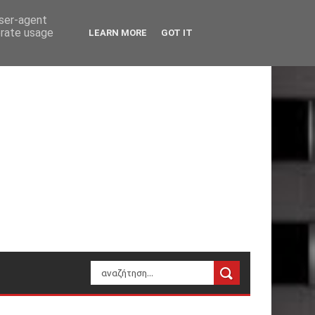
user-agent
erate usage
LEARN MORE
GOT IT