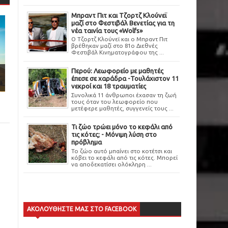
Μπραντ Πιτ και Τζορτζ Κλούνεϊ
μαζί στο Φεστιβάλ Βενετίας για τη
νέα ταινία τους «Wolfs»
Ο Τζορτζ Κλούνεϊ και ο Μπραντ Πιτ
βρέθηκαν μαζί στο 81ο Διεθνές
Φεστιβάλ Κινηματογράφου της ...
Περού: Λεωφορείο με μαθητές
έπεσε σε χαράδρα -Τουλάχιστον 11
νεκροί και 18 τραυματίες
Συνολικά 11 άνθρωποι έχασαν τη ζωή
τους όταν του λεωφορείο που
μετέφερε μαθητές, συγγενείς τους ...
Τι ζώο τρώει μόνο το κεφάλι από
τις κότες; - Μόνιμη λύση στο
πρόβλημα
Το ζώο αυτό μπαίνει στο κοτέτσι και
κόβει το κεφάλι από τις κότες. Μπορεί
να αποδεκατίσει ολόκληρη ...
ΑΚΟΛΟΥΘΗΣΤΕ ΜΑΣ ΣΤΟ FACEBOOK