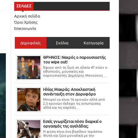
ΣΕΛΙΔΕΣ
Αρχική σελίδα
Όροι Χρήσης
Επικοινωνία
Δημοφιλείς
Σχόλια
Κατηγορία
ΘΡΗΝΟΣ: Νεκρός ο παρουσιαστής
του wipe out!
Έφυγε από τη ζωή σε ηλικία 47 ετών ο
ηθοποιός, μουσικός και
παρουσιαστής Δημήτρης Μενούνος ...
Ηλίας Μακράς: Αποκλειστική
συνέντευξη στον Δορυφόρο
Μπορεί να είναι 16 χρονών αλλά από
2,5 χρονών έκλεψε τις εντυπώσεις
αλλά και τις καρδιές ...
Εσείς γνωρίζεται πόσο διαρκεί ο
οργασμός της αγελάδας;
Η φύση είναι ένα βασίλειο τεράστιο.
Φυτά και ζώα μοναδικά με την