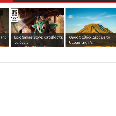
 της
Epic Games Store: Κατεβάστε
Όρος Θαβώρ: Δέος με το
τα δυο...
θαύμα της «Α...