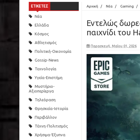
ΕΤΙΚΕΤΕΣ
Αρχική
/
Νέα
/
Gaming
/
Νέα
Εντελώς δωρεά
Ελλάδα
παιχνίδι του H
Κόσμος
Αθλητισμός
Παρασκευή, Μαΐου 01, 2026
Πολιτική-Οικονομία
Gossip-News
Τεχνολογία
Υγεία-Επιστήμη
Μυστήριο-
Αξιοπερίεργα
Τηλεόραση
Θρησκεία-Ιστορία
Περιβάλλον
Τέχνη-Πολιτισμός
Χρήσιμα-Έξυπνα