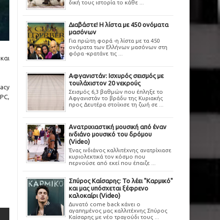
δική τους ιστορία το κάθε ...
Διαβάστε! Η λίστα με 450 ονόματα
μασόνων
Για πρώτη φορά -η λίστα με τα 450
ονόματα των Ελλήνων μασόνων στη
φόρα -κρατάνε τις ...
και
Αφγανιστάν: Ισχυρός σεισμός με
τουλάχιστον 20 νεκρούς
acy
Σεισμός 6,3 βαθμών που έπληξε το
PC,
Αφγανιστάν το βράδυ της Κυριακής
προς Δευτέρα στοίχισε τη ζωή σε ...
Ανατριχιαστική μουσική από έναν
ινδιάνο μουσικό του δρόμου
(Video)
Ένας ινδιάνος καλλιτέχνης ανατρίχιασε
κυριολεκτικά τον κόσμο που
περνούσε από εκεί που έπαιζε ...
Σπύρος Καίσαρης: Το λέει "Καρμικό"
και μας υπόσχεται ξέφρενο
καλοκαίρι (Video)
Δυνατό come back κάνει ο
αγαπημένος μας καλλιτέχνης Σπύρος
Καίσαρης με νέο τραγούδι τους ...