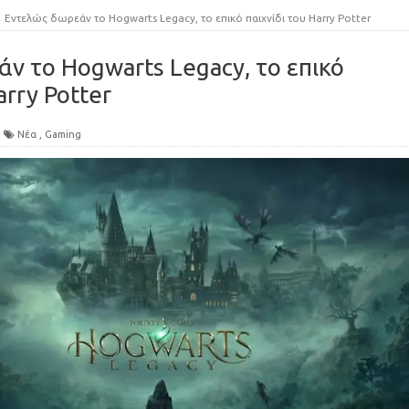
Εντελώς δωρεάν το Hogwarts Legacy, το επικό παιχνίδι του Harry Potter
ν το Hogwarts Legacy, το επικό
arry Potter
Νέα
,
Gaming