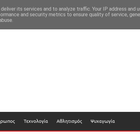
deliver its services and to analyze traffic. Your IP address and 
formance and security metrics to ensure quality of service, gen
abuse.
θρωπος
Τεχνολογία
Αθλητισμός
Ψυχαγωγία