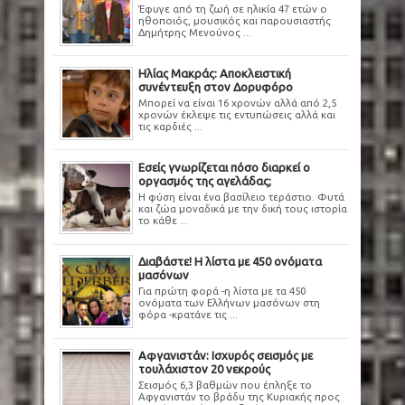
Έφυγε από τη ζωή σε ηλικία 47 ετών ο
ηθοποιός, μουσικός και παρουσιαστής
Δημήτρης Μενούνος ...
Ηλίας Μακράς: Αποκλειστική
συνέντευξη στον Δορυφόρο
Μπορεί να είναι 16 χρονών αλλά από 2,5
χρονών έκλεψε τις εντυπώσεις αλλά και
τις καρδιές ...
Εσείς γνωρίζεται πόσο διαρκεί ο
οργασμός της αγελάδας;
Η φύση είναι ένα βασίλειο τεράστιο. Φυτά
και ζώα μοναδικά με την δική τους ιστορία
το κάθε ...
Διαβάστε! Η λίστα με 450 ονόματα
μασόνων
Για πρώτη φορά -η λίστα με τα 450
ονόματα των Ελλήνων μασόνων στη
φόρα -κρατάνε τις ...
Αφγανιστάν: Ισχυρός σεισμός με
τουλάχιστον 20 νεκρούς
Σεισμός 6,3 βαθμών που έπληξε το
Αφγανιστάν το βράδυ της Κυριακής προς