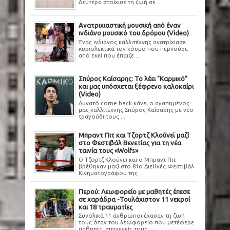
Δευτέρα στοίχισε τη ζωή σε ...
Ανατριχιαστική μουσική από έναν
ινδιάνο μουσικό του δρόμου (Video)
Ένας ινδιάνος καλλιτέχνης ανατρίχιασε
κυριολεκτικά τον κόσμο που περνούσε
από εκεί που έπαιζε ...
Σπύρος Καίσαρης: Το λέει "Καρμικό"
και μας υπόσχεται ξέφρενο καλοκαίρι
(Video)
Δυνατό come back κάνει ο αγαπημένος
μας καλλιτέχνης Σπύρος Καίσαρης με νέο
τραγούδι τους ...
Μπραντ Πιτ και Τζορτζ Κλούνεϊ μαζί
στο Φεστιβάλ Βενετίας για τη νέα
ταινία τους «Wolfs»
Ο Τζορτζ Κλούνεϊ και ο Μπραντ Πιτ
βρέθηκαν μαζί στο 81ο Διεθνές Φεστιβάλ
Κινηματογράφου της ...
Περού: Λεωφορείο με μαθητές έπεσε
σε χαράδρα -Τουλάχιστον 11 νεκροί
και 18 τραυματίες
Συνολικά 11 άνθρωποι έχασαν τη ζωή
τους όταν του λεωφορείο που μετέφερε
μαθητές, συγγενείς τους ...