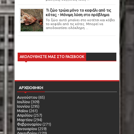
Τι ζώο τρώει μόνο το κεφάλι από τις
κότες; - Μόνιμη λύση στο πρόβλημα
Το ζώο αυτό μπαίνει στο κοτέτσι και κόβει
το κεφάλι από τις κότες. Μπορεί να
αποδεκατίσει ολόκληρη ...
ΑΚΟΛΟΥΘΗΣΤΕ ΜΑΣ ΣΤΟ FACEBOOK
ΑΡΧΕΙΟΘΗΚΗ
Αυγούστου
(65)
Ιουλίου
(309)
Ιουνίου
(295)
Μαΐου
(261)
Απριλίου
(257)
Μαρτίου
(294)
Φεβρουαρίου
(271)
Ιανουαρίου
(259)
Δεκεμβρίου
(270)