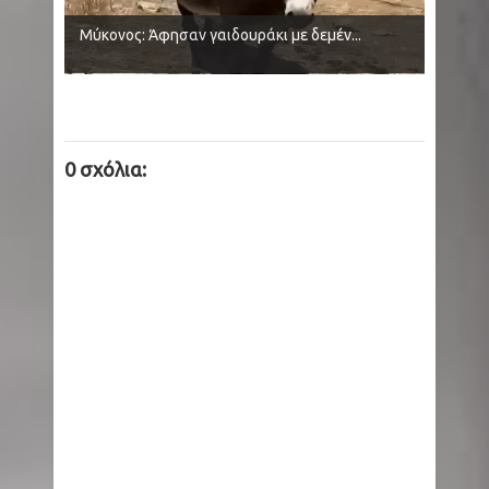
Μύκονος: Άφησαν γαιδουράκι με δεμέν...
0 σχόλια: