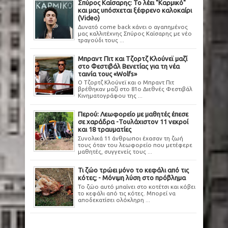
Σπύρος Καίσαρης: Το λέει "Καρμικό"
και μας υπόσχεται ξέφρενο καλοκαίρι
(Video)
Δυνατό come back κάνει ο αγαπημένος
μας καλλιτέχνης Σπύρος Καίσαρης με νέο
τραγούδι τους ...
Μπραντ Πιτ και Τζορτζ Κλούνεϊ μαζί
στο Φεστιβάλ Βενετίας για τη νέα
ταινία τους «Wolfs»
Ο Τζορτζ Κλούνεϊ και ο Μπραντ Πιτ
βρέθηκαν μαζί στο 81ο Διεθνές Φεστιβάλ
Κινηματογράφου της ...
Περού: Λεωφορείο με μαθητές έπεσε
σε χαράδρα -Τουλάχιστον 11 νεκροί
και 18 τραυματίες
Συνολικά 11 άνθρωποι έχασαν τη ζωή
τους όταν του λεωφορείο που μετέφερε
μαθητές, συγγενείς τους ...
Τι ζώο τρώει μόνο το κεφάλι από τις
κότες; - Μόνιμη λύση στο πρόβλημα
Το ζώο αυτό μπαίνει στο κοτέτσι και κόβει
το κεφάλι από τις κότες. Μπορεί να
αποδεκατίσει ολόκληρη ...