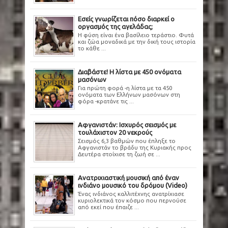
Εσείς γνωρίζεται πόσο διαρκεί ο
οργασμός της αγελάδας;
Η φύση είναι ένα βασίλειο τεράστιο. Φυτά
και ζώα μοναδικά με την δική τους ιστορία
το κάθε ...
Διαβάστε! Η λίστα με 450 ονόματα
μασόνων
Για πρώτη φορά -η λίστα με τα 450
ονόματα των Ελλήνων μασόνων στη
φόρα -κρατάνε τις ...
Αφγανιστάν: Ισχυρός σεισμός με
τουλάχιστον 20 νεκρούς
Σεισμός 6,3 βαθμών που έπληξε το
Αφγανιστάν το βράδυ της Κυριακής προς
Δευτέρα στοίχισε τη ζωή σε ...
Ανατριχιαστική μουσική από έναν
ινδιάνο μουσικό του δρόμου (Video)
Ένας ινδιάνος καλλιτέχνης ανατρίχιασε
κυριολεκτικά τον κόσμο που περνούσε
από εκεί που έπαιζε ...