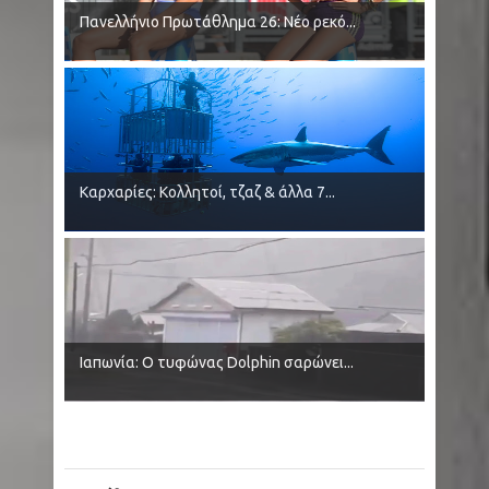
Πανελλήνιο Πρωτάθλημα 26: Νέο ρεκό...
Καρχαρίες: Κολλητοί, τζαζ & άλλα 7...
Ιαπωνία: Ο τυφώνας Dolphin σαρώνει...