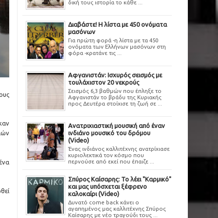
δική τους ιστορία το κάθε ...
Διαβάστε! Η λίστα με 450 ονόματα
μασόνων
Για πρώτη φορά -η λίστα με τα 450
ονόματα των Ελλήνων μασόνων στη
φόρα -κρατάνε τις ...
Αφγανιστάν: Ισχυρός σεισμός με
τουλάχιστον 20 νεκρούς
Σεισμός 6,3 βαθμών που έπληξε το
ους
Αφγανιστάν το βράδυ της Κυριακής
προς Δευτέρα στοίχισε τη ζωή σε ...
καν
Ανατριχιαστική μουσική από έναν
ιών
ινδιάνο μουσικό του δρόμου
(Video)
Ένας ινδιάνος καλλιτέχνης ανατρίχιασε
κυριολεκτικά τον κόσμο που
περνούσε από εκεί που έπαιζε ...
ένα
Σπύρος Καίσαρης: Το λέει "Καρμικό"
και μας υπόσχεται ξέφρενο
θεί
καλοκαίρι (Video)
Δυνατό come back κάνει ο
αγαπημένος μας καλλιτέχνης Σπύρος
Καίσαρης με νέο τραγούδι τους ...