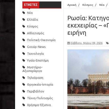
ΕΤΙΚΕΤΕΣ
Αρχική
/
Κόσμος
/
Νέα
/
Νέα
Ρωσία: Κατηγο
Ελλάδα
εκεχειρίας – 
Κόσμος
ειρήνη
Αθλητισμός
Πολιτική-Οικονομία
Σάββατο, Μαΐου 09, 2026
Gossip-News
Τεχνολογία
Υγεία-Επιστήμη
Μυστήριο-
Αξιοπερίεργα
Τηλεόραση
Θρησκεία-Ιστορία
Περιβάλλον
Τέχνη-Πολιτισμός
Χρήσιμα-Έξυπνα