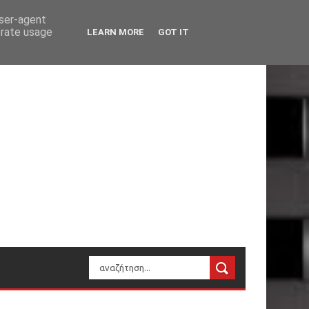
user-agent
erate usage
LEARN MORE
GOT IT