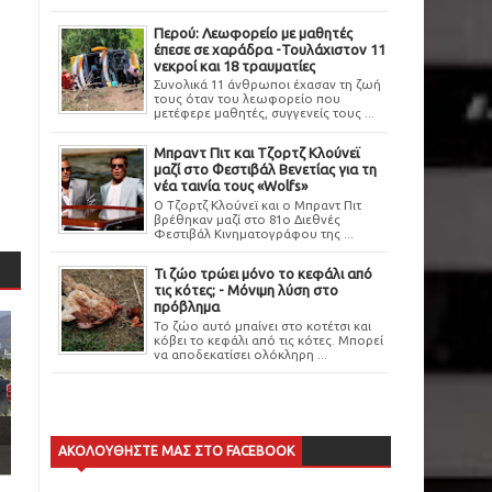
Περού: Λεωφορείο με μαθητές
έπεσε σε χαράδρα -Τουλάχιστον 11
νεκροί και 18 τραυματίες
Συνολικά 11 άνθρωποι έχασαν τη ζωή
τους όταν του λεωφορείο που
μετέφερε μαθητές, συγγενείς τους ...
Μπραντ Πιτ και Τζορτζ Κλούνεϊ
μαζί στο Φεστιβάλ Βενετίας για τη
νέα ταινία τους «Wolfs»
Ο Τζορτζ Κλούνεϊ και ο Μπραντ Πιτ
βρέθηκαν μαζί στο 81ο Διεθνές
Φεστιβάλ Κινηματογράφου της ...
Τι ζώο τρώει μόνο το κεφάλι από
τις κότες; - Μόνιμη λύση στο
πρόβλημα
Το ζώο αυτό μπαίνει στο κοτέτσι και
κόβει το κεφάλι από τις κότες. Μπορεί
να αποδεκατίσει ολόκληρη ...
ΑΚΟΛΟΥΘΗΣΤΕ ΜΑΣ ΣΤΟ FACEBOOK