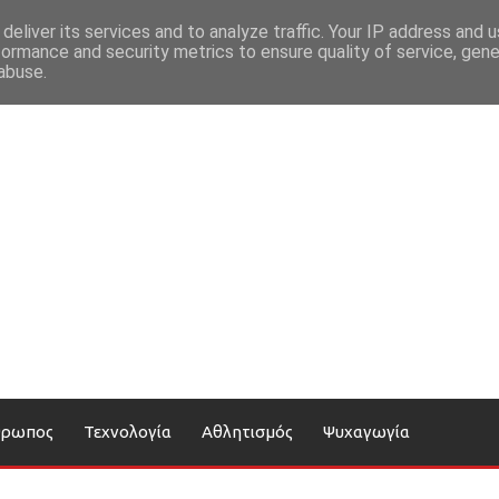
deliver its services and to analyze traffic. Your IP address and 
formance and security metrics to ensure quality of service, gen
abuse.
θρωπος
Τεχνολογία
Αθλητισμός
Ψυχαγωγία