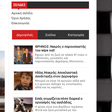
η
ΣΕΛΙΔΕΣ
Αρχική σελίδα
Όροι Χρήσης
Επικοινωνία
Δημοφιλείς
Σχόλια
Κατηγορία
ΘΡΗΝΟΣ: Νεκρός ο παρουσιαστής
του wipe out!
Έφυγε από τη ζωή σε ηλικία 47 ετών ο
ηθοποιός, μουσικός και
παρουσιαστής Δημήτρης Μενούνος ...
Ηλίας Μακράς: Αποκλειστική
συνέντευξη στον Δορυφόρο
Μπορεί να είναι 16 χρονών αλλά από
2,5 χρονών έκλεψε τις εντυπώσεις
αλλά και τις καρδιές ...
Εσείς γνωρίζεται πόσο διαρκεί ο
οργασμός της αγελάδας;
Η φύση είναι ένα βασίλειο τεράστιο.
Φυτά και ζώα μοναδικά με την