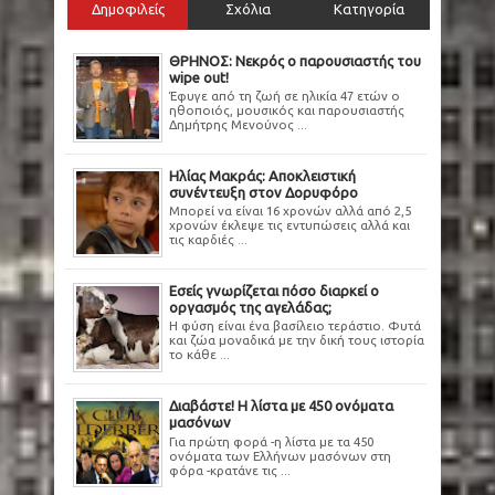
Δημοφιλείς
Σχόλια
Κατηγορία
ΘΡΗΝΟΣ: Νεκρός ο παρουσιαστής του
wipe out!
Έφυγε από τη ζωή σε ηλικία 47 ετών ο
ηθοποιός, μουσικός και παρουσιαστής
Δημήτρης Μενούνος ...
Ηλίας Μακράς: Αποκλειστική
συνέντευξη στον Δορυφόρο
Μπορεί να είναι 16 χρονών αλλά από 2,5
χρονών έκλεψε τις εντυπώσεις αλλά και
τις καρδιές ...
Εσείς γνωρίζεται πόσο διαρκεί ο
οργασμός της αγελάδας;
Η φύση είναι ένα βασίλειο τεράστιο. Φυτά
και ζώα μοναδικά με την δική τους ιστορία
το κάθε ...
Διαβάστε! Η λίστα με 450 ονόματα
μασόνων
Για πρώτη φορά -η λίστα με τα 450
ονόματα των Ελλήνων μασόνων στη
φόρα -κρατάνε τις ...