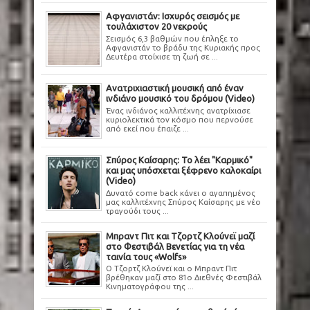
Αφγανιστάν: Ισχυρός σεισμός με
τουλάχιστον 20 νεκρούς
Σεισμός 6,3 βαθμών που έπληξε το
Αφγανιστάν το βράδυ της Κυριακής προς
Δευτέρα στοίχισε τη ζωή σε ...
Ανατριχιαστική μουσική από έναν
ινδιάνο μουσικό του δρόμου (Video)
Ένας ινδιάνος καλλιτέχνης ανατρίχιασε
κυριολεκτικά τον κόσμο που περνούσε
από εκεί που έπαιζε ...
Σπύρος Καίσαρης: Το λέει "Καρμικό"
και μας υπόσχεται ξέφρενο καλοκαίρι
(Video)
Δυνατό come back κάνει ο αγαπημένος
μας καλλιτέχνης Σπύρος Καίσαρης με νέο
τραγούδι τους ...
Μπραντ Πιτ και Τζορτζ Κλούνεϊ μαζί
στο Φεστιβάλ Βενετίας για τη νέα
ταινία τους «Wolfs»
Ο Τζορτζ Κλούνεϊ και ο Μπραντ Πιτ
βρέθηκαν μαζί στο 81ο Διεθνές Φεστιβάλ
Κινηματογράφου της ...