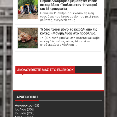
Περού: Λεωφορείο με μαθητές έπεσε
σε χαράδρα -Τουλάχιστον 11 νεκροί
και 18 τραυματίες
Συνολικά 11 άνθρωποι έχασαν τη ζωή
τους όταν του λεωφορείο που μετέφερε
μαθητές, συγγενείς τους ...
Τι ζώο τρώει μόνο το κεφάλι από τις
κότες; - Μόνιμη λύση στο πρόβλημα
Το ζώο αυτό μπαίνει στο κοτέτσι και κόβει
το κεφάλι από τις κότες. Μπορεί να
αποδεκατίσει ολόκληρη ...
ΑΚΟΛΟΥΘΗΣΤΕ ΜΑΣ ΣΤΟ FACEBOOK
ΑΡΧΕΙΟΘΗΚΗ
Αυγούστου
(65)
Ιουλίου
(309)
Ιουνίου
(295)