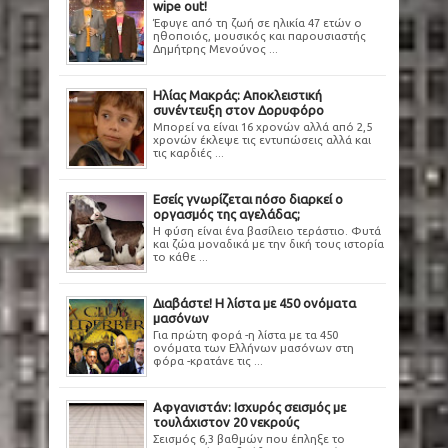
wipe out!
Έφυγε από τη ζωή σε ηλικία 47 ετών ο
ηθοποιός, μουσικός και παρουσιαστής
Δημήτρης Μενούνος ...
Ηλίας Μακράς: Αποκλειστική
συνέντευξη στον Δορυφόρο
Μπορεί να είναι 16 χρονών αλλά από 2,5
χρονών έκλεψε τις εντυπώσεις αλλά και
τις καρδιές ...
Εσείς γνωρίζεται πόσο διαρκεί ο
οργασμός της αγελάδας;
Η φύση είναι ένα βασίλειο τεράστιο. Φυτά
και ζώα μοναδικά με την δική τους ιστορία
το κάθε ...
Διαβάστε! Η λίστα με 450 ονόματα
μασόνων
Για πρώτη φορά -η λίστα με τα 450
ονόματα των Ελλήνων μασόνων στη
φόρα -κρατάνε τις ...
Αφγανιστάν: Ισχυρός σεισμός με
τουλάχιστον 20 νεκρούς
Σεισμός 6,3 βαθμών που έπληξε το