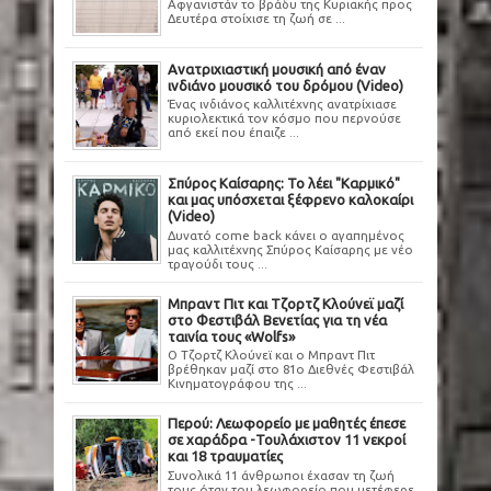
Αφγανιστάν το βράδυ της Κυριακής προς
Δευτέρα στοίχισε τη ζωή σε ...
Ανατριχιαστική μουσική από έναν
ινδιάνο μουσικό του δρόμου (Video)
Ένας ινδιάνος καλλιτέχνης ανατρίχιασε
κυριολεκτικά τον κόσμο που περνούσε
από εκεί που έπαιζε ...
Σπύρος Καίσαρης: Το λέει "Καρμικό"
και μας υπόσχεται ξέφρενο καλοκαίρι
(Video)
Δυνατό come back κάνει ο αγαπημένος
μας καλλιτέχνης Σπύρος Καίσαρης με νέο
τραγούδι τους ...
Μπραντ Πιτ και Τζορτζ Κλούνεϊ μαζί
στο Φεστιβάλ Βενετίας για τη νέα
ταινία τους «Wolfs»
Ο Τζορτζ Κλούνεϊ και ο Μπραντ Πιτ
βρέθηκαν μαζί στο 81ο Διεθνές Φεστιβάλ
Κινηματογράφου της ...
Περού: Λεωφορείο με μαθητές έπεσε
σε χαράδρα -Τουλάχιστον 11 νεκροί
και 18 τραυματίες
Συνολικά 11 άνθρωποι έχασαν τη ζωή
τους όταν του λεωφορείο που μετέφερε