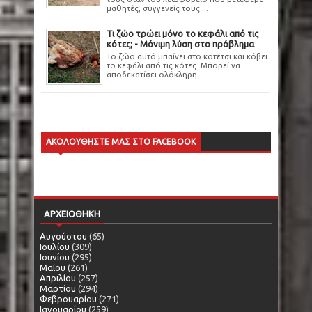
μαθητές, συγγενείς τους ...
Τι ζώο τρώει μόνο το κεφάλι από τις
κότες; - Μόνιμη λύση στο πρόβλημα
Το ζώο αυτό μπαίνει στο κοτέτσι και κόβει
το κεφάλι από τις κότες. Μπορεί να
αποδεκατίσει ολόκληρη ...
ΑΚΟΛΟΥΘΗΣΤΕ ΜΑΣ ΣΤΟ FACEBOOK
ΑΡΧΕΙΟΘΗΚΗ
Αυγούστου
(65)
Ιουλίου
(309)
Ιουνίου
(295)
Μαΐου
(261)
Απριλίου
(257)
Μαρτίου
(294)
Φεβρουαρίου
(271)
Ιανουαρίου
(259)