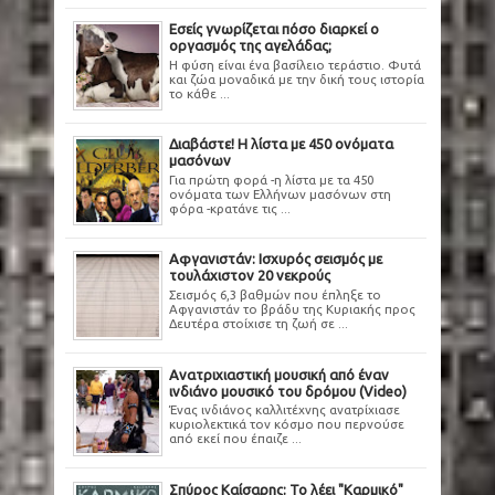
Εσείς γνωρίζεται πόσο διαρκεί ο
οργασμός της αγελάδας;
Η φύση είναι ένα βασίλειο τεράστιο. Φυτά
και ζώα μοναδικά με την δική τους ιστορία
το κάθε ...
Διαβάστε! Η λίστα με 450 ονόματα
μασόνων
Για πρώτη φορά -η λίστα με τα 450
ονόματα των Ελλήνων μασόνων στη
φόρα -κρατάνε τις ...
Αφγανιστάν: Ισχυρός σεισμός με
τουλάχιστον 20 νεκρούς
Σεισμός 6,3 βαθμών που έπληξε το
Αφγανιστάν το βράδυ της Κυριακής προς
Δευτέρα στοίχισε τη ζωή σε ...
Ανατριχιαστική μουσική από έναν
ινδιάνο μουσικό του δρόμου (Video)
Ένας ινδιάνος καλλιτέχνης ανατρίχιασε
κυριολεκτικά τον κόσμο που περνούσε
από εκεί που έπαιζε ...
Σπύρος Καίσαρης: Το λέει "Καρμικό"