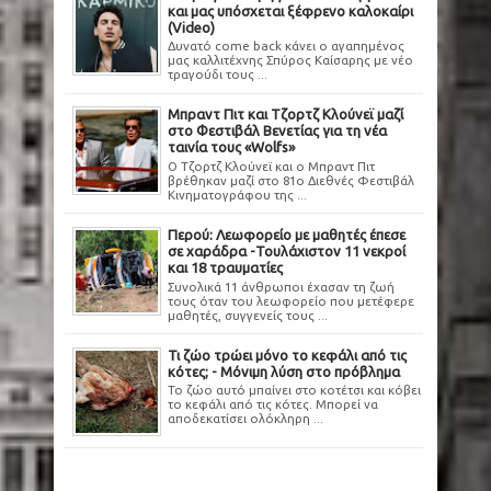
και μας υπόσχεται ξέφρενο καλοκαίρι
(Video)
Δυνατό come back κάνει ο αγαπημένος
μας καλλιτέχνης Σπύρος Καίσαρης με νέο
τραγούδι τους ...
Μπραντ Πιτ και Τζορτζ Κλούνεϊ μαζί
στο Φεστιβάλ Βενετίας για τη νέα
ταινία τους «Wolfs»
Ο Τζορτζ Κλούνεϊ και ο Μπραντ Πιτ
βρέθηκαν μαζί στο 81ο Διεθνές Φεστιβάλ
Κινηματογράφου της ...
Περού: Λεωφορείο με μαθητές έπεσε
σε χαράδρα -Τουλάχιστον 11 νεκροί
και 18 τραυματίες
Συνολικά 11 άνθρωποι έχασαν τη ζωή
τους όταν του λεωφορείο που μετέφερε
μαθητές, συγγενείς τους ...
Τι ζώο τρώει μόνο το κεφάλι από τις
κότες; - Μόνιμη λύση στο πρόβλημα
Το ζώο αυτό μπαίνει στο κοτέτσι και κόβει
το κεφάλι από τις κότες. Μπορεί να
αποδεκατίσει ολόκληρη ...