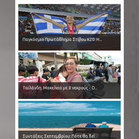
Παγκόσμιο Πρωτάθλημα Στίβου Κ20: Η...
Ταϊλάνδη: Μακελειό με 8 νεκρούς - Ο...
Συντάξεις Σεπτεμβρίου: Πότε θα δεί...