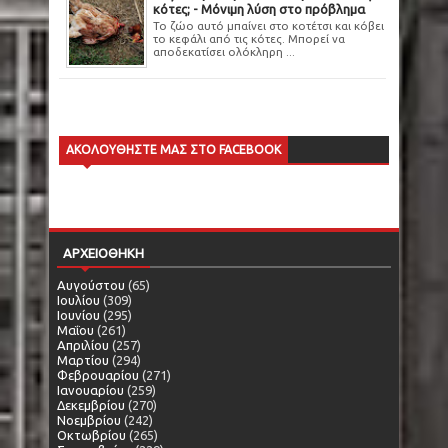
κότες; - Μόνιμη λύση στο πρόβλημα
Το ζώο αυτό μπαίνει στο κοτέτσι και κόβει
το κεφάλι από τις κότες. Μπορεί να
αποδεκατίσει ολόκληρη ...
ΑΚΟΛΟΥΘΗΣΤΕ ΜΑΣ ΣΤΟ FACEBOOK
ΑΡΧΕΙΟΘΗΚΗ
Αυγούστου
(65)
Ιουλίου
(309)
Ιουνίου
(295)
Μαΐου
(261)
Απριλίου
(257)
Μαρτίου
(294)
Φεβρουαρίου
(271)
Ιανουαρίου
(259)
Δεκεμβρίου
(270)
Νοεμβρίου
(242)
Οκτωβρίου
(265)