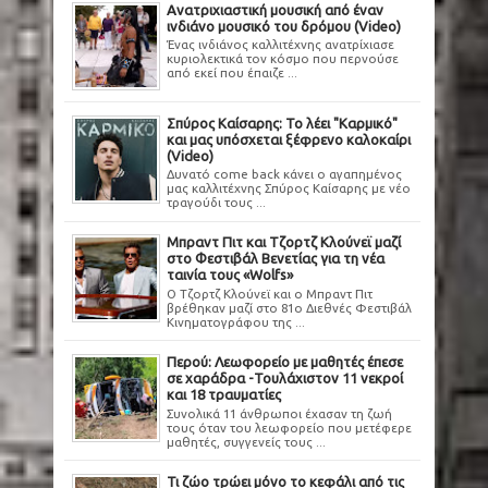
Ανατριχιαστική μουσική από έναν
ινδιάνο μουσικό του δρόμου (Video)
Ένας ινδιάνος καλλιτέχνης ανατρίχιασε
κυριολεκτικά τον κόσμο που περνούσε
από εκεί που έπαιζε ...
Σπύρος Καίσαρης: Το λέει "Καρμικό"
και μας υπόσχεται ξέφρενο καλοκαίρι
(Video)
Δυνατό come back κάνει ο αγαπημένος
μας καλλιτέχνης Σπύρος Καίσαρης με νέο
τραγούδι τους ...
Μπραντ Πιτ και Τζορτζ Κλούνεϊ μαζί
στο Φεστιβάλ Βενετίας για τη νέα
ταινία τους «Wolfs»
Ο Τζορτζ Κλούνεϊ και ο Μπραντ Πιτ
βρέθηκαν μαζί στο 81ο Διεθνές Φεστιβάλ
Κινηματογράφου της ...
Περού: Λεωφορείο με μαθητές έπεσε
σε χαράδρα -Τουλάχιστον 11 νεκροί
και 18 τραυματίες
Συνολικά 11 άνθρωποι έχασαν τη ζωή
τους όταν του λεωφορείο που μετέφερε
μαθητές, συγγενείς τους ...
Τι ζώο τρώει μόνο το κεφάλι από τις