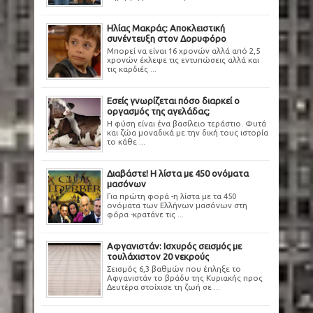
Ηλίας Μακράς: Αποκλειστική
συνέντευξη στον Δορυφόρο
Μπορεί να είναι 16 χρονών αλλά από 2,5
χρονών έκλεψε τις εντυπώσεις αλλά και
τις καρδιές ...
Εσείς γνωρίζεται πόσο διαρκεί ο
οργασμός της αγελάδας;
Η φύση είναι ένα βασίλειο τεράστιο. Φυτά
και ζώα μοναδικά με την δική τους ιστορία
το κάθε ...
Διαβάστε! Η λίστα με 450 ονόματα
μασόνων
Για πρώτη φορά -η λίστα με τα 450
ονόματα των Ελλήνων μασόνων στη
φόρα -κρατάνε τις ...
Αφγανιστάν: Ισχυρός σεισμός με
τουλάχιστον 20 νεκρούς
Σεισμός 6,3 βαθμών που έπληξε το
Αφγανιστάν το βράδυ της Κυριακής προς
Δευτέρα στοίχισε τη ζωή σε ...