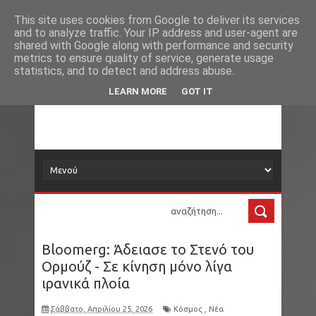
Νέα
Loading...
This site uses cookies from Google to deliver its services
and to analyze traffic. Your IP address and user-agent are
δορυφόρος
shared with Google along with performance and security
metrics to ensure quality of service, generate usage
statistics, and to detect and address abuse.
Τα νέα όλου του κόσμου στο πιάτο σας
LEARN MORE
GOT IT
Bloomerg: Άδειασε το Στενό του
Ορμούζ - Σε κίνηση μόνο λίγα
ιρανικά πλοία
Σάββατο, Απριλίου 25, 2026
Κόσμος
,
Νέα