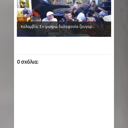
Κολομβία: Εν ψυχρώ δολοφονία ζευγαρ...
0 σχόλια: