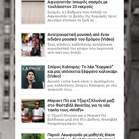
Αφγανιστάν: Ισχυρός σεισμός με
τουλάχιστον 20 νεκρούς
Σεισμός 6,3 βαθμών που έπληξε το
Αφγανιστάν το βράδυ της Κυριακής προς
Δευτέρα στοίχισε τη ζωή σε ...
Ανατριχιαστική μουσική από έναν
ινδιάνο μουσικό του δρόμου (Video)
Ένας ινδιάνος καλλιτέχνης ανατρίχιασε
κυριολεκτικά τον κόσμο που περνούσε
από εκεί που έπαιζε ...
Σπύρος Καίσαρης: Το λέει "Καρμικό"
και μας υπόσχεται ξέφρενο καλοκαίρι
(Video)
Δυνατό come back κάνει ο αγαπημένος
μας καλλιτέχνης Σπύρος Καίσαρης με νέο
τραγούδι τους ...
Μπραντ Πιτ και Τζορτζ Κλούνεϊ μαζί
στο Φεστιβάλ Βενετίας για τη νέα
ταινία τους «Wolfs»
Ο Τζορτζ Κλούνεϊ και ο Μπραντ Πιτ
βρέθηκαν μαζί στο 81ο Διεθνές Φεστιβάλ
Κινηματογράφου της ...
Περού: Λεωφορείο με μαθητές έπεσε