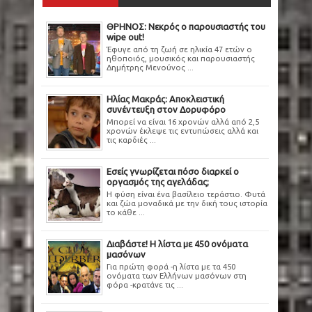
ΘΡΗΝΟΣ: Νεκρός ο παρουσιαστής του
wipe out!
Έφυγε από τη ζωή σε ηλικία 47 ετών ο
ηθοποιός, μουσικός και παρουσιαστής
Δημήτρης Μενούνος ...
Ηλίας Μακράς: Αποκλειστική
συνέντευξη στον Δορυφόρο
Μπορεί να είναι 16 χρονών αλλά από 2,5
χρονών έκλεψε τις εντυπώσεις αλλά και
τις καρδιές ...
Εσείς γνωρίζεται πόσο διαρκεί ο
οργασμός της αγελάδας;
Η φύση είναι ένα βασίλειο τεράστιο. Φυτά
και ζώα μοναδικά με την δική τους ιστορία
το κάθε ...
Διαβάστε! Η λίστα με 450 ονόματα
μασόνων
Για πρώτη φορά -η λίστα με τα 450
ονόματα των Ελλήνων μασόνων στη
φόρα -κρατάνε τις ...