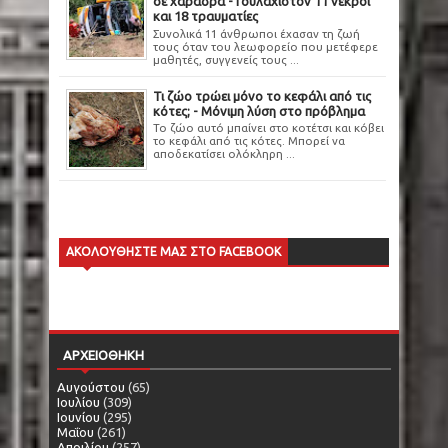
σε χαράδρα -Τουλάχιστον 11 νεκροί
και 18 τραυματίες
Συνολικά 11 άνθρωποι έχασαν τη ζωή
τους όταν του λεωφορείο που μετέφερε
μαθητές, συγγενείς τους ...
Τι ζώο τρώει μόνο το κεφάλι από τις
κότες; - Μόνιμη λύση στο πρόβλημα
Το ζώο αυτό μπαίνει στο κοτέτσι και κόβει
το κεφάλι από τις κότες. Μπορεί να
αποδεκατίσει ολόκληρη ...
ΑΚΟΛΟΥΘΗΣΤΕ ΜΑΣ ΣΤΟ FACEBOOK
ΑΡΧΕΙΟΘΗΚΗ
Αυγούστου
(65)
Ιουλίου
(309)
Ιουνίου
(295)
Μαΐου
(261)
Απριλίου
(257)