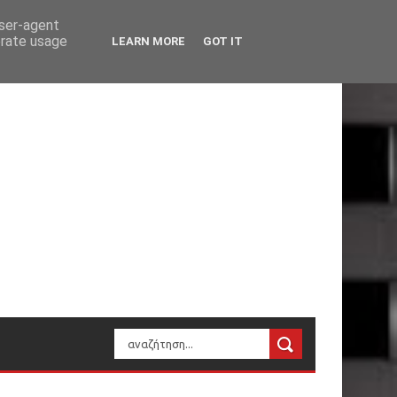
user-agent
erate usage
LEARN MORE
GOT IT