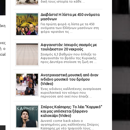
δική τους ιστορία το κάθε ...
Διαβάστε! Η λίστα με 450 ονόματα
μασόνων
Για πρώτη φορά -η λίστα με τα 450
άκη
ονόματα των Ελλήνων μασόνων στη
φόρα -κρατάνε τις ...
νες
Αφγανιστάν: Ισχυρός σεισμός με
ή ο
τουλάχιστον 20 νεκρούς
Σεισμός 6,3 βαθμών που έπληξε το
ial
Αφγανιστάν το βράδυ της Κυριακής
προς Δευτέρα στοίχισε τη ζωή σε ...
Ανατριχιαστική μουσική από έναν
ινδιάνο μουσικό του δρόμου
(Video)
Ένας ινδιάνος καλλιτέχνης ανατρίχιασε
κυριολεκτικά τον κόσμο που
περνούσε από εκεί που έπαιζε ...
Σπύρος Καίσαρης: Το λέει "Καρμικό"
και μας υπόσχεται ξέφρενο
καλοκαίρι (Video)
Δυνατό come back κάνει ο
αγαπημένος μας καλλιτέχνης Σπύρος
Καίσαρης με νέο τραγούδι τους ...