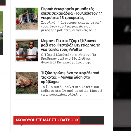
Περού: Λεωφορείο με μαθητές
έπεσε σε χαράδρα -Τουλάχιστον 11
νεκροί και 18 τραυματίες
Συνολικά 11 άνθρωποι έχασαν τη ζωή
τους όταν του λεωφορείο που
μετέφερε μαθητές, συγγενείς τους ...
Μπραντ Πιτ και Τζορτζ Κλούνεϊ
μαζί στο Φεστιβάλ Βενετίας για τη
νέα ταινία τους «Wolfs»
Ο Τζορτζ Κλούνεϊ και ο Μπραντ Πιτ
βρέθηκαν μαζί στο 81ο Διεθνές
Φεστιβάλ Κινηματογράφου της ...
Τι ζώο τρώει μόνο το κεφάλι από
τις κότες; - Μόνιμη λύση στο
πρόβλημα
Το ζώο αυτό μπαίνει στο κοτέτσι και
κόβει το κεφάλι από τις κότες. Μπορεί
να αποδεκατίσει ολόκληρη ...
ΑΚΟΛΟΥΘΗΣΤΕ ΜΑΣ ΣΤΟ FACEBOOK