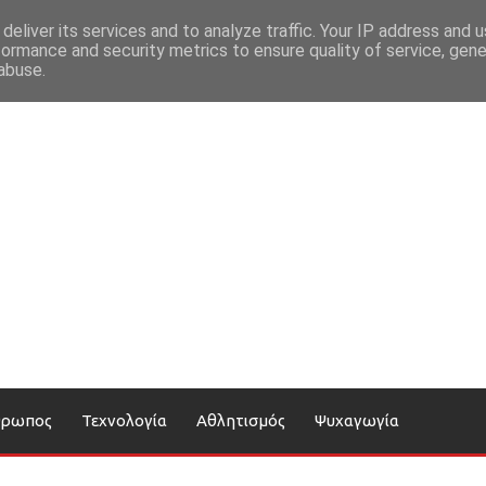
deliver its services and to analyze traffic. Your IP address and 
formance and security metrics to ensure quality of service, gen
abuse.
θρωπος
Τεχνολογία
Αθλητισμός
Ψυχαγωγία