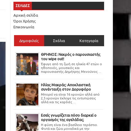
ΣΕΛΙΔΕΣ
Αρχική σελίδα
Όροι Χρήσης
Επικοινωνία
Δημοφιλείς
Σχόλια
Κατηγορία
ΘΡΗΝΟΣ: Νεκρός ο παρουσιαστής
του wipe out!
Έφυγε από τη ζωή σε ηλικία 47 ετών ο
ηθοποιός, μουσικός και
παρουσιαστής Δημήτρης Μενούνος ...
Ηλίας Μακράς: Αποκλειστική
συνέντευξη στον Δορυφόρο
Μπορεί να είναι 16 χρονών αλλά από
2,5 χρονών έκλεψε τις εντυπώσεις
αλλά και τις καρδιές ...
Εσείς γνωρίζεται πόσο διαρκεί ο
οργασμός της αγελάδας;
Η φύση είναι ένα βασίλειο τεράστιο.
Φυτά και ζώα μοναδικά με την