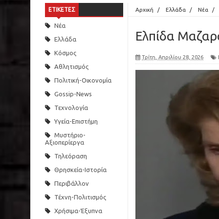
ΕΤΙΚΕΤΕΣ
Αρχική
/
Ελλάδα
/
Νέα
/
Νέα
Ελπίδα Μαζαρ
Ελλάδα
Κόσμος
Τρίτη, Απριλίου 28, 2026
Αθλητισμός
Πολιτική-Οικονομία
Gossip-News
Τεχνολογία
Υγεία-Επιστήμη
Μυστήριο-
Αξιοπερίεργα
Τηλεόραση
Θρησκεία-Ιστορία
Περιβάλλον
Τέχνη-Πολιτισμός
Χρήσιμα-Έξυπνα