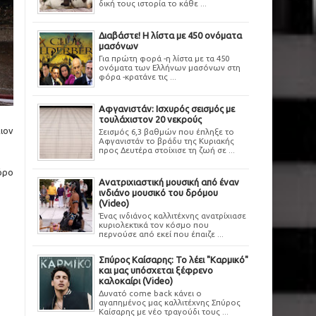
δική τους ιστορία το κάθε ...
Διαβάστε! Η λίστα με 450 ονόματα
μασόνων
Για πρώτη φορά -η λίστα με τα 450
ονόματα των Ελλήνων μασόνων στη
φόρα -κρατάνε τις ...
Αφγανιστάν: Ισχυρός σεισμός με
τουλάχιστον 20 νεκρούς
ιον
Σεισμός 6,3 βαθμών που έπληξε το
Αφγανιστάν το βράδυ της Κυριακής
προς Δευτέρα στοίχισε τη ζωή σε ...
όρο
Ανατριχιαστική μουσική από έναν
ινδιάνο μουσικό του δρόμου
(Video)
Ένας ινδιάνος καλλιτέχνης ανατρίχιασε
κυριολεκτικά τον κόσμο που
περνούσε από εκεί που έπαιζε ...
Σπύρος Καίσαρης: Το λέει "Καρμικό"
και μας υπόσχεται ξέφρενο
καλοκαίρι (Video)
Δυνατό come back κάνει ο
αγαπημένος μας καλλιτέχνης Σπύρος
Καίσαρης με νέο τραγούδι τους ...