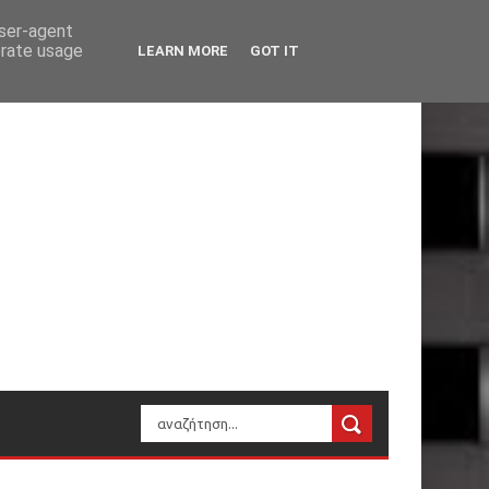
user-agent
erate usage
LEARN MORE
GOT IT