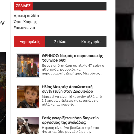
ΣΕΛΙΔΕΣ
Αρχική σελίδα
ών
Όροι Χρήσης
Επικοινωνία
Δημοφιλείς
Σχόλια
Κατηγορία
ΘΡΗΝΟΣ: Νεκρός ο παρουσιαστής
του wipe out!
Έφυγε από τη ζωή σε ηλικία 47 ετών ο
ηθοποιός, μουσικός και
παρουσιαστής Δημήτρης Μενούνος ...
Ηλίας Μακράς: Αποκλειστική
συνέντευξη στον Δορυφόρο
Μπορεί να είναι 16 χρονών αλλά από
2,5 χρονών έκλεψε τις εντυπώσεις
αλλά και τις καρδιές ...
Εσείς γνωρίζεται πόσο διαρκεί ο
οργασμός της αγελάδας;
Η φύση είναι ένα βασίλειο τεράστιο.
Φυτά και ζώα μοναδικά με την