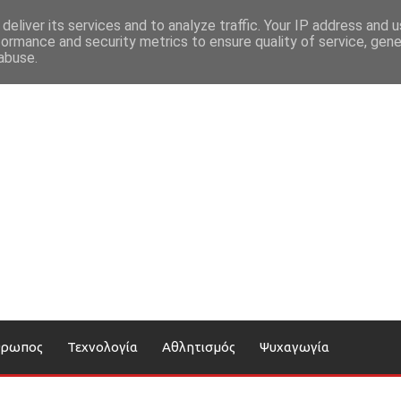
deliver its services and to analyze traffic. Your IP address and 
formance and security metrics to ensure quality of service, gen
abuse.
θρωπος
Τεχνολογία
Αθλητισμός
Ψυχαγωγία