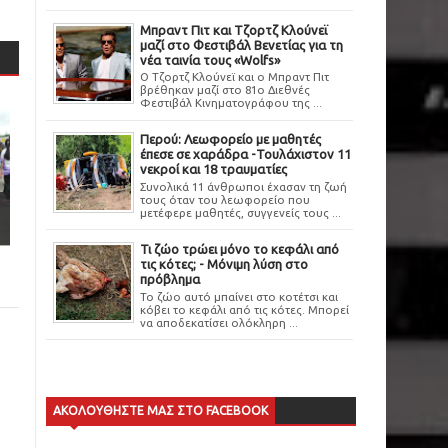
Μπραντ Πιτ και Τζορτζ Κλούνεϊ
μαζί στο Φεστιβάλ Βενετίας για τη
νέα ταινία τους «Wolfs»
Ο Τζορτζ Κλούνεϊ και ο Μπραντ Πιτ
βρέθηκαν μαζί στο 81ο Διεθνές
Φεστιβάλ Κινηματογράφου της ...
Περού: Λεωφορείο με μαθητές
έπεσε σε χαράδρα -Τουλάχιστον 11
νεκροί και 18 τραυματίες
Συνολικά 11 άνθρωποι έχασαν τη ζωή
τους όταν του λεωφορείο που
μετέφερε μαθητές, συγγενείς τους ...
Τι ζώο τρώει μόνο το κεφάλι από
τις κότες; - Μόνιμη λύση στο
πρόβλημα
Το ζώο αυτό μπαίνει στο κοτέτσι και
κόβει το κεφάλι από τις κότες. Μπορεί
να αποδεκατίσει ολόκληρη ...
ΑΚΟΛΟΥΘΗΣΤΕ ΜΑΣ ΣΤΟ FACEBOOK