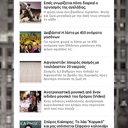
Εσείς γνωρίζεται πόσο διαρκεί ο
οργασμός της αγελάδας;
Η φύση είναι ένα βασίλειο τεράστιο. Φυτά
και ζώα μοναδικά με την δική τους ιστορία
το κάθε ...
Διαβάστε! Η λίστα με 450 ονόματα
μασόνων
Για πρώτη φορά -η λίστα με τα 450
ονόματα των Ελλήνων μασόνων στη
φόρα -κρατάνε τις ...
Αφγανιστάν: Ισχυρός σεισμός με
τουλάχιστον 20 νεκρούς
Σεισμός 6,3 βαθμών που έπληξε το
Αφγανιστάν το βράδυ της Κυριακής προς
Δευτέρα στοίχισε τη ζωή σε ...
Ανατριχιαστική μουσική από έναν
ινδιάνο μουσικό του δρόμου (Video)
Ένας ινδιάνος καλλιτέχνης ανατρίχιασε
κυριολεκτικά τον κόσμο που περνούσε
από εκεί που έπαιζε ...
Σπύρος Καίσαρης: Το λέει "Καρμικό"
και μας υπόσχεται ξέφρενο καλοκαίρι