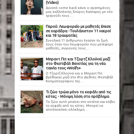
(Video)
Δυνατό come back κάνει ο αγαπημένος
μας καλλιτέχνης Σπύρος Καίσαρης με νέο
τραγούδι τους ...
Περού: Λεωφορείο με μαθητές έπεσε
σε χαράδρα -Τουλάχιστον 11 νεκροί
και 18 τραυματίες
Συνολικά 11 άνθρωποι έχασαν τη ζωή
τους όταν του λεωφορείο που μετέφερε
μαθητές, συγγενείς τους ...
Μπραντ Πιτ και Τζορτζ Κλούνεϊ μαζί
στο Φεστιβάλ Βενετίας για τη νέα
ταινία τους «Wolfs»
Ο Τζορτζ Κλούνεϊ και ο Μπραντ Πιτ
βρέθηκαν μαζί στο 81ο Διεθνές Φεστιβάλ
Κινηματογράφου της ...
Τι ζώο τρώει μόνο το κεφάλι από τις
κότες; - Μόνιμη λύση στο πρόβλημα
Το ζώο αυτό μπαίνει στο κοτέτσι και κόβει
το κεφάλι από τις κότες. Μπορεί να
αποδεκατίσει ολόκληρη ...