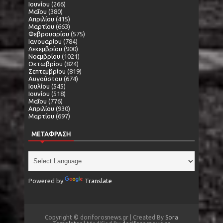
Ιουνίου
(266)
Μαΐου
(380)
Απριλίου
(415)
Μαρτίου
(663)
Φεβρουαρίου
(575)
Ιανουαρίου
(784)
Δεκεμβρίου
(900)
Νοεμβρίου
(1021)
Οκτωβρίου
(824)
Σεπτεμβρίου
(819)
Αυγούστου
(674)
Ιουλίου
(545)
Ιουνίου
(518)
Μαΐου
(776)
Απριλίου
(930)
Μαρτίου
(697)
ΜΕΤΑΦΡΑΣΗ
Powered by
Translate
Copyright © doriforosnews.gr | Created By
Sora