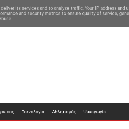
deliver its services and to analyze traffic. Your IP address and 
formance and security metrics to ensure quality of service, gen
abuse.
θρωπος
Τεχνολογία
Αθλητισμός
Ψυχαγωγία