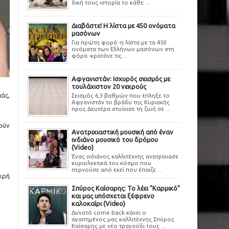
δική τους ιστορία το κάθε ...
Διαβάστε! Η λίστα με 450 ονόματα
μασόνων
Για πρώτη φορά -η λίστα με τα 450
ονόματα των Ελλήνων μασόνων στη
φόρα -κρατάνε τις ...
Αφγανιστάν: Ισχυρός σεισμός με
τουλάχιστον 20 νεκρούς
άς,
Σεισμός 6,3 βαθμών που έπληξε το
Αφγανιστάν το βράδυ της Κυριακής
προς Δευτέρα στοίχισε τη ζωή σε ...
ούν
Ανατριχιαστική μουσική από έναν
ινδιάνο μουσικό του δρόμου
(Video)
Ένας ινδιάνος καλλιτέχνης ανατρίχιασε
κυριολεκτικά τον κόσμο που
περνούσε από εκεί που έπαιζε ...
εκρή
Σπύρος Καίσαρης: Το λέει "Καρμικό"
και μας υπόσχεται ξέφρενο
καλοκαίρι (Video)
Δυνατό come back κάνει ο
αγαπημένος μας καλλιτέχνης Σπύρος
Καίσαρης με νέο τραγούδι τους ...