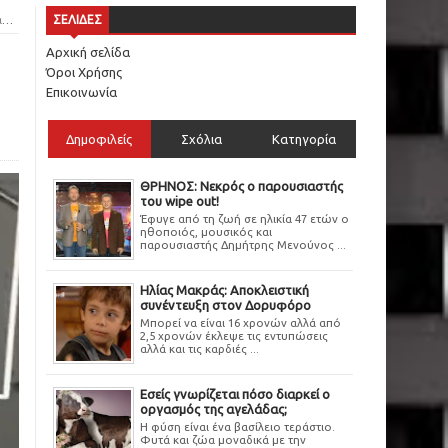
ς
ΣΕΛΙΔΕΣ
Αρχική σελίδα
Όροι Χρήσης
Επικοινωνία
Δημοφιλείς
Σχόλια
Κατηγορία
ΘΡΗΝΟΣ: Νεκρός ο παρουσιαστής
του wipe out!
Έφυγε από τη ζωή σε ηλικία 47 ετών ο
ηθοποιός, μουσικός και
παρουσιαστής Δημήτρης Μενούνος ...
Ηλίας Μακράς: Αποκλειστική
συνέντευξη στον Δορυφόρο
Μπορεί να είναι 16 χρονών αλλά από
2,5 χρονών έκλεψε τις εντυπώσεις
αλλά και τις καρδιές ...
Εσείς γνωρίζεται πόσο διαρκεί ο
οργασμός της αγελάδας;
Η φύση είναι ένα βασίλειο τεράστιο.
Φυτά και ζώα μοναδικά με την