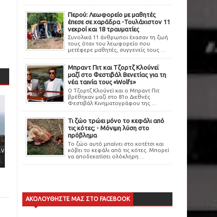
Περού: Λεωφορείο με μαθητές
έπεσε σε χαράδρα -Τουλάχιστον 11
νεκροί και 18 τραυματίες
Συνολικά 11 άνθρωποι έχασαν τη ζωή
τους όταν του λεωφορείο που
μετέφερε μαθητές, συγγενείς τους ...
Μπραντ Πιτ και Τζορτζ Κλούνεϊ
μαζί στο Φεστιβάλ Βενετίας για τη
νέα ταινία τους «Wolfs»
Ο Τζορτζ Κλούνεϊ και ο Μπραντ Πιτ
βρέθηκαν μαζί στο 81ο Διεθνές
Φεστιβάλ Κινηματογράφου της ...
Τι ζώο τρώει μόνο το κεφάλι από
τις κότες; - Μόνιμη λύση στο
πρόβλημα
Το ζώο αυτό μπαίνει στο κοτέτσι και
αν
κόβει το κεφάλι από τις κότες. Μπορεί
να αποδεκατίσει ολόκληρη ...
ΑΚΟΛΟΥΘΗΣΤΕ ΜΑΣ ΣΤΟ FACEBOOK