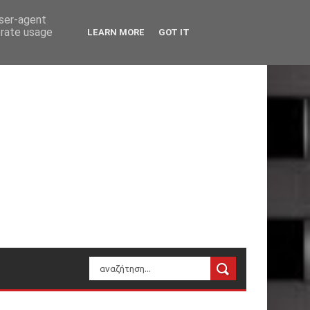
user-agent
erate usage
LEARN MORE
GOT IT