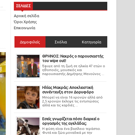
ΣΕΛΙΔΕΣ
Αρχική σελίδα
Όροι Χρήσης
Επικοινωνία
Δημοφιλείς
Σχόλια
Κατηγορία
ΘΡΗΝΟΣ: Νεκρός ο παρουσιαστής
του wipe out!
Έφυγε από τη ζωή σε ηλικία 47 ετών ο
ηθοποιός, μουσικός και
παρουσιαστής Δημήτρης Μενούνος ...
Ηλίας Μακράς: Αποκλειστική
συνέντευξη στον Δορυφόρο
Μπορεί να είναι 16 χρονών αλλά από
2,5 χρονών έκλεψε τις εντυπώσεις
αλλά και τις καρδιές ...
Εσείς γνωρίζεται πόσο διαρκεί ο
οργασμός της αγελάδας;
Η φύση είναι ένα βασίλειο τεράστιο.
Φυτά και ζώα μοναδικά με την