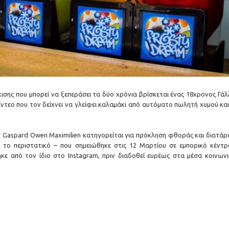
 μπορεί να επιταχύνει την υπερθέρμανση του πλανήτη
ς στην πολιτεία Τζαρκάντ
α στον ήλιο
ισης που μπορεί να ξεπεράσει τα δύο χρόνια βρίσκεται ένας 18χρονος Γάλ
ίντεο που τον δείχνει να γλείφει καλαμάκι από αυτόματο πωλητή χυμού και
r Gaspard Owen Maximilien κατηγορείται για πρόκληση φθοράς και διατάρ
 το περιστατικό – που σημειώθηκε στις 12 Μαρτίου σε εμπορικό κέντρ
ε από τον ίδιο στο Instagram, πριν διαδοθεί ευρέως στα μέσα κοινωνι