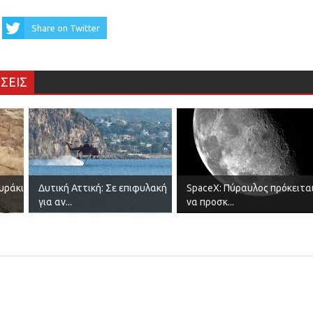
Share on Twitter
ΣΕΙΣ
υράκι
Δυτική Αττική: Σε επιφυλακή
SpaceX: Πύραυλος πρόκειτα
για αν...
να προσκ...