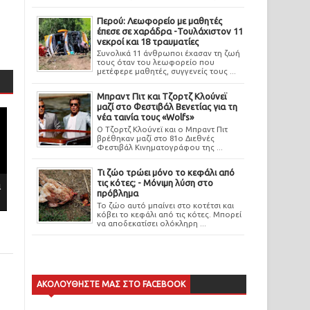
Περού: Λεωφορείο με μαθητές
έπεσε σε χαράδρα -Τουλάχιστον 11
νεκροί και 18 τραυματίες
Συνολικά 11 άνθρωποι έχασαν τη ζωή
τους όταν του λεωφορείο που
μετέφερε μαθητές, συγγενείς τους ...
Μπραντ Πιτ και Τζορτζ Κλούνεϊ
μαζί στο Φεστιβάλ Βενετίας για τη
νέα ταινία τους «Wolfs»
Ο Τζορτζ Κλούνεϊ και ο Μπραντ Πιτ
βρέθηκαν μαζί στο 81ο Διεθνές
Φεστιβάλ Κινηματογράφου της ...
Τι ζώο τρώει μόνο το κεφάλι από
τις κότες; - Μόνιμη λύση στο
ι
πρόβλημα
Το ζώο αυτό μπαίνει στο κοτέτσι και
κόβει το κεφάλι από τις κότες. Μπορεί
να αποδεκατίσει ολόκληρη ...
ΑΚΟΛΟΥΘΗΣΤΕ ΜΑΣ ΣΤΟ FACEBOOK