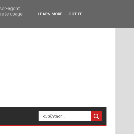
user-agent
erate usage
LEARN MORE
GOT IT