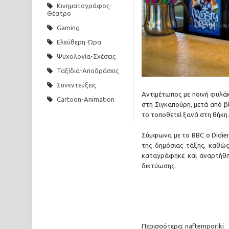
Κινηματογράφος-
Λευκαύγεια: Τι είναι αυτό το φαινόμενο και γιατί
Θέατρο
Gaming
Ινδία: 14 άτομα έχασαν τη ζωή τους από κεραυνού
Ελεύθερη-Ώρα
Μύκονος: Άφησαν γαιδουράκι με δεμένα πόδια μέσ
Ψυχολογία-Σχέσεις
Ταξίδια-Αποδράσεις
Συνεντεύξεις
Αντιμέτωπος με ποινή φυλάκ
Cartoon-Animation
στη Σιγκαπούρη, μετά από β
το τοποθετεί ξανά στη θήκη.
Σύμφωνα με το BBC ο Didie
της δημόσιας τάξης, καθώς
καταγράφηκε και αναρτήθηκ
δικτύωσης.
Περισσότερα:
naftemporiki