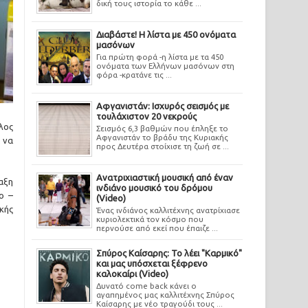
δική τους ιστορία το κάθε ...
Διαβάστε! Η λίστα με 450 ονόματα
μασόνων
Για πρώτη φορά -η λίστα με τα 450
ονόματα των Ελλήνων μασόνων στη
φόρα -κρατάνε τις ...
Αφγανιστάν: Ισχυρός σεισμός με
τουλάχιστον 20 νεκρούς
λος
Σεισμός 6,3 βαθμών που έπληξε το
Αφγανιστάν το βράδυ της Κυριακής
 να
προς Δευτέρα στοίχισε τη ζωή σε ...
Ανατριχιαστική μουσική από έναν
αξη
ινδιάνο μουσικό του δρόμου
ο –
(Video)
κής
Ένας ινδιάνος καλλιτέχνης ανατρίχιασε
κυριολεκτικά τον κόσμο που
περνούσε από εκεί που έπαιζε ...
Σπύρος Καίσαρης: Το λέει "Καρμικό"
και μας υπόσχεται ξέφρενο
καλοκαίρι (Video)
Δυνατό come back κάνει ο
αγαπημένος μας καλλιτέχνης Σπύρος
Καίσαρης με νέο τραγούδι τους ...