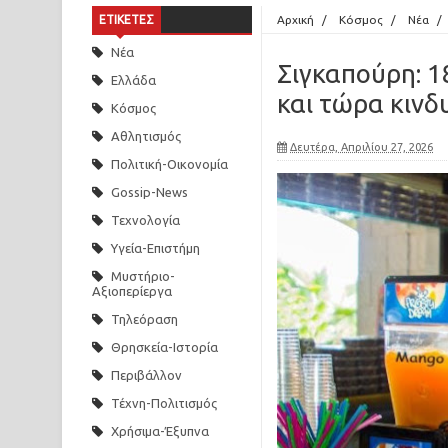
ΕΤΙΚΕΤΕΣ
Αρχική
/
Κόσμος
/
Νέα
/
ασφυξία
Νέα
Σιγκαπούρη: 1
Ελλάδα
Καιρός: Έρχεται νέο κύμα ζέστης από το Σαββατοκ
και τώρα κινδ
Κόσμος
Αττική, Εύβοια, Λέσβο και Χίο σήμερα
Αθλητισμός
Δευτέρα, Απριλίου 27, 2026
Πολιτική-Οικονομία
Τουρκία: Σάλος με 54χρονη ηθοποιό - Αποκάλυψε ό
Gossip-News
Αττικοβοιωτία: Μάχη με τις αναζωπυρώσεις στη Λ
Τεχνολογία
Υγεία-Επιστήμη
Γουατεμάλα: Το ηφαίστειο Φουέγο «ξύπνησε» ξανά
Μυστήριο-
Αξιοπερίεργα
Λακωνία: Ομολόγησε ο 55χρονος ότι έκρυβε 2,5 χρ
Τηλεόραση
εισπράττει τη σύνταξη του
Θρησκεία-Ιστορία
Περιβάλλον
Ιταλία: Βρέθηκε από υπαλλήλους καθαριότητας δελτ
Τέχνη-Πολιτισμός
Κρήτη - Ηράκλειο: 9χρονος τραυματίστηκε σοβαρ
Χρήσιμα-Έξυπνα