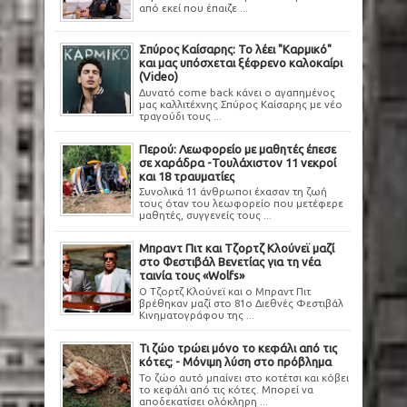
από εκεί που έπαιζε ...
Σπύρος Καίσαρης: Το λέει "Καρμικό"
και μας υπόσχεται ξέφρενο καλοκαίρι
(Video)
Δυνατό come back κάνει ο αγαπημένος
μας καλλιτέχνης Σπύρος Καίσαρης με νέο
τραγούδι τους ...
Περού: Λεωφορείο με μαθητές έπεσε
σε χαράδρα -Τουλάχιστον 11 νεκροί
και 18 τραυματίες
Συνολικά 11 άνθρωποι έχασαν τη ζωή
τους όταν του λεωφορείο που μετέφερε
μαθητές, συγγενείς τους ...
Μπραντ Πιτ και Τζορτζ Κλούνεϊ μαζί
στο Φεστιβάλ Βενετίας για τη νέα
ταινία τους «Wolfs»
Ο Τζορτζ Κλούνεϊ και ο Μπραντ Πιτ
βρέθηκαν μαζί στο 81ο Διεθνές Φεστιβάλ
Κινηματογράφου της ...
Τι ζώο τρώει μόνο το κεφάλι από τις
κότες; - Μόνιμη λύση στο πρόβλημα
Το ζώο αυτό μπαίνει στο κοτέτσι και κόβει
το κεφάλι από τις κότες. Μπορεί να
αποδεκατίσει ολόκληρη ...