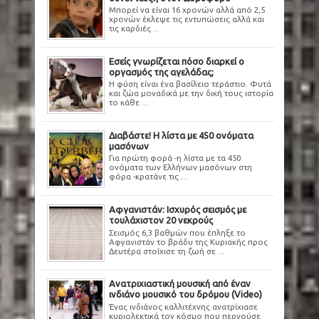
Μπορεί να είναι 16 χρονών αλλά από 2,5
χρονών έκλεψε τις εντυπώσεις αλλά και
τις καρδιές ...
Εσείς γνωρίζεται πόσο διαρκεί ο
οργασμός της αγελάδας;
Η φύση είναι ένα βασίλειο τεράστιο. Φυτά
και ζώα μοναδικά με την δική τους ιστορία
το κάθε ...
Διαβάστε! Η λίστα με 450 ονόματα
μασόνων
Για πρώτη φορά -η λίστα με τα 450
ονόματα των Ελλήνων μασόνων στη
φόρα -κρατάνε τις ...
Αφγανιστάν: Ισχυρός σεισμός με
τουλάχιστον 20 νεκρούς
Σεισμός 6,3 βαθμών που έπληξε το
Αφγανιστάν το βράδυ της Κυριακής προς
Δευτέρα στοίχισε τη ζωή σε ...
Ανατριχιαστική μουσική από έναν
ινδιάνο μουσικό του δρόμου (Video)
Ένας ινδιάνος καλλιτέχνης ανατρίχιασε
κυριολεκτικά τον κόσμο που περνούσε