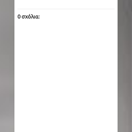
0 σχόλια: