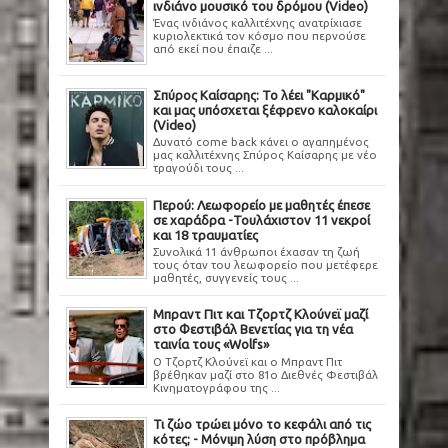
ινδιάνο μουσικό του δρόμου (Video)
Ένας ινδιάνος καλλιτέχνης ανατρίχιασε
κυριολεκτικά τον κόσμο που περνούσε
από εκεί που έπαιζε ...
Σπύρος Καίσαρης: Το λέει "Καρμικό"
και μας υπόσχεται ξέφρενο καλοκαίρι
(Video)
Δυνατό come back κάνει ο αγαπημένος
μας καλλιτέχνης Σπύρος Καίσαρης με νέο
τραγούδι τους ...
Περού: Λεωφορείο με μαθητές έπεσε
σε χαράδρα -Τουλάχιστον 11 νεκροί
και 18 τραυματίες
Συνολικά 11 άνθρωποι έχασαν τη ζωή
τους όταν του λεωφορείο που μετέφερε
μαθητές, συγγενείς τους ...
Μπραντ Πιτ και Τζορτζ Κλούνεϊ μαζί
στο Φεστιβάλ Βενετίας για τη νέα
ταινία τους «Wolfs»
Ο Τζορτζ Κλούνεϊ και ο Μπραντ Πιτ
βρέθηκαν μαζί στο 81ο Διεθνές Φεστιβάλ
Κινηματογράφου της ...
Τι ζώο τρώει μόνο το κεφάλι από τις
κότες; - Μόνιμη λύση στο πρόβλημα