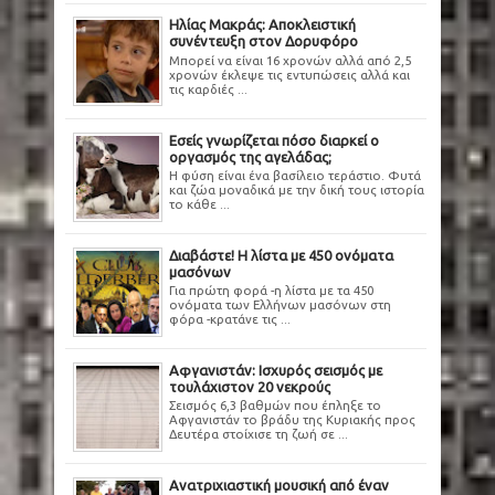
Ηλίας Μακράς: Αποκλειστική
συνέντευξη στον Δορυφόρο
Μπορεί να είναι 16 χρονών αλλά από 2,5
χρονών έκλεψε τις εντυπώσεις αλλά και
τις καρδιές ...
Εσείς γνωρίζεται πόσο διαρκεί ο
οργασμός της αγελάδας;
Η φύση είναι ένα βασίλειο τεράστιο. Φυτά
και ζώα μοναδικά με την δική τους ιστορία
το κάθε ...
Διαβάστε! Η λίστα με 450 ονόματα
μασόνων
Για πρώτη φορά -η λίστα με τα 450
ονόματα των Ελλήνων μασόνων στη
φόρα -κρατάνε τις ...
Αφγανιστάν: Ισχυρός σεισμός με
τουλάχιστον 20 νεκρούς
Σεισμός 6,3 βαθμών που έπληξε το
Αφγανιστάν το βράδυ της Κυριακής προς
Δευτέρα στοίχισε τη ζωή σε ...
Ανατριχιαστική μουσική από έναν