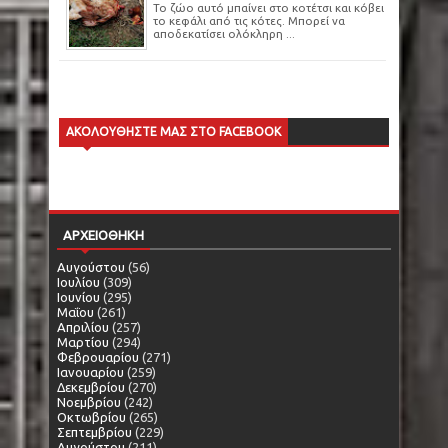
Το ζώο αυτό μπαίνει στο κοτέτσι και κόβει
το κεφάλι από τις κότες. Μπορεί να
αποδεκατίσει ολόκληρη ...
ΑΚΟΛΟΥΘΗΣΤΕ ΜΑΣ ΣΤΟ FACEBOOK
ΑΡΧΕΙΟΘΗΚΗ
Αυγούστου
(56)
Ιουλίου
(309)
Ιουνίου
(295)
Μαΐου
(261)
Απριλίου
(257)
Μαρτίου
(294)
Φεβρουαρίου
(271)
Ιανουαρίου
(259)
Δεκεμβρίου
(270)
Νοεμβρίου
(242)
Οκτωβρίου
(265)
Σεπτεμβρίου
(229)
Αυγούστου
(211)