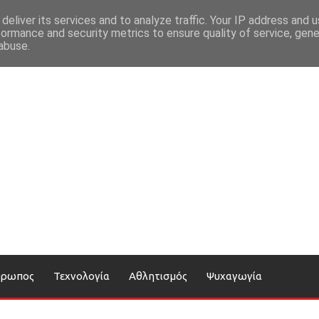
deliver its services and to analyze traffic. Your IP address and 
formance and security metrics to ensure quality of service, gen
abuse.
θρωπος
Τεχνολογία
Αθλητισμός
Ψυχαγωγία