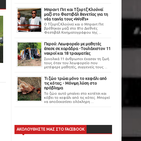
Μπραντ Πιτ και Τζορτζ Κλούνεϊ
μαζί στο Φεστιβάλ Βενετίας για τη
νέα ταινία τους «Wolfs»
Ο Τζορτζ Κλούνεϊ και ο Μπραντ Πιτ
βρέθηκαν μαζί στο 81ο Διεθνές
Φεστιβάλ Κινηματογράφου της ...
Περού: Λεωφορείο με μαθητές
έπεσε σε χαράδρα -Τουλάχιστον 11
νεκροί και 18 τραυματίες
Συνολικά 11 άνθρωποι έχασαν τη ζωή
τους όταν του λεωφορείο που
μετέφερε μαθητές, συγγενείς τους ...
Τι ζώο τρώει μόνο το κεφάλι από
τις κότες; - Μόνιμη λύση στο
πρόβλημα
Το ζώο αυτό μπαίνει στο κοτέτσι και
κόβει το κεφάλι από τις κότες. Μπορεί
να αποδεκατίσει ολόκληρη ...
ΑΚΟΛΟΥΘΗΣΤΕ ΜΑΣ ΣΤΟ FACEBOOK