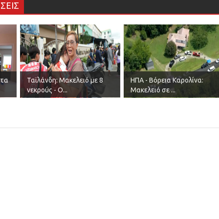
ΣΕΙΣ
Στα
Ταϊλάνδη: Μακελειό με 8
ΗΠΑ - Βόρεια Καρολίνα:
νεκρούς - Ο...
Μακελειό σε ...