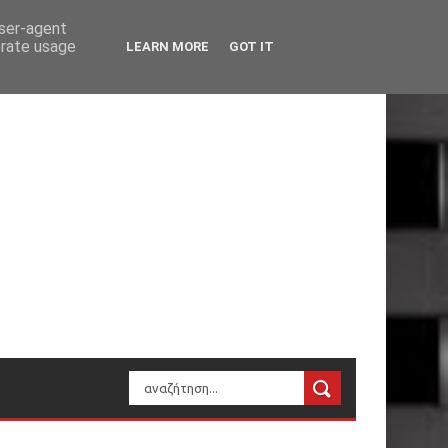
user-agent
erate usage
LEARN MORE
GOT IT