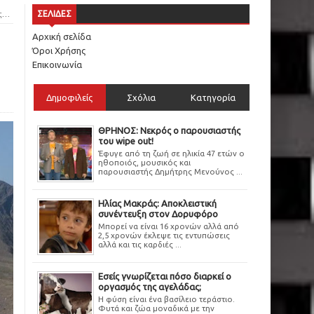
ς
ΣΕΛΙΔΕΣ
Αρχική σελίδα
Όροι Χρήσης
Επικοινωνία
Δημοφιλείς
Σχόλια
Κατηγορία
ΘΡΗΝΟΣ: Νεκρός ο παρουσιαστής
του wipe out!
Έφυγε από τη ζωή σε ηλικία 47 ετών ο
ηθοποιός, μουσικός και
παρουσιαστής Δημήτρης Μενούνος ...
Ηλίας Μακράς: Αποκλειστική
συνέντευξη στον Δορυφόρο
Μπορεί να είναι 16 χρονών αλλά από
2,5 χρονών έκλεψε τις εντυπώσεις
αλλά και τις καρδιές ...
Εσείς γνωρίζεται πόσο διαρκεί ο
οργασμός της αγελάδας;
Η φύση είναι ένα βασίλειο τεράστιο.
Φυτά και ζώα μοναδικά με την