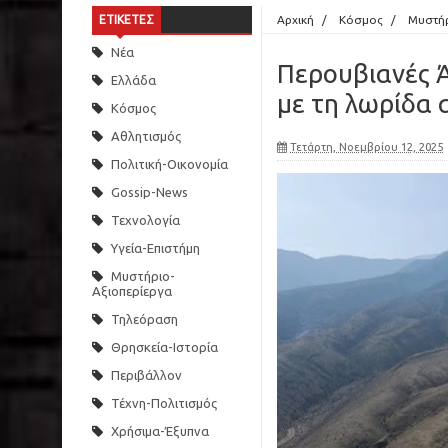
ΕΤΙΚΕΤΕΣ
Αρχική
/
Κόσμος
/
Μυστήρ
Νέα
Περουβιανές Ά
Ελλάδα
με τη λωρίδα 
Κόσμος
Αθλητισμός
Τετάρτη, Νοεμβρίου 12, 2025
Πολιτική-Οικονομία
Gossip-News
Τεχνολογία
Υγεία-Επιστήμη
Μυστήριο-
Αξιοπερίεργα
Τηλεόραση
Θρησκεία-Ιστορία
Περιβάλλον
Τέχνη-Πολιτισμός
Χρήσιμα-Έξυπνα