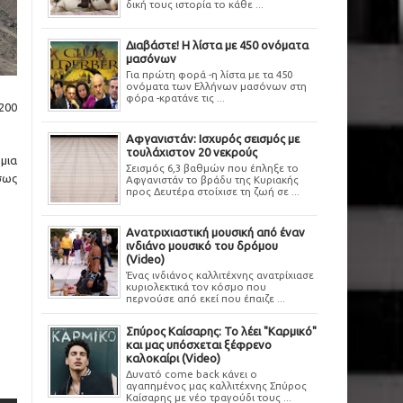
δική τους ιστορία το κάθε ...
Διαβάστε! Η λίστα με 450 ονόματα
μασόνων
Για πρώτη φορά -η λίστα με τα 450
ονόματα των Ελλήνων μασόνων στη
φόρα -κρατάνε τις ...
200
Αφγανιστάν: Ισχυρός σεισμός με
τουλάχιστον 20 νεκρούς
 μια
Σεισμός 6,3 βαθμών που έπληξε το
σως
Αφγανιστάν το βράδυ της Κυριακής
προς Δευτέρα στοίχισε τη ζωή σε ...
Ανατριχιαστική μουσική από έναν
ινδιάνο μουσικό του δρόμου
(Video)
Ένας ινδιάνος καλλιτέχνης ανατρίχιασε
κυριολεκτικά τον κόσμο που
περνούσε από εκεί που έπαιζε ...
Σπύρος Καίσαρης: Το λέει "Καρμικό"
και μας υπόσχεται ξέφρενο
καλοκαίρι (Video)
Δυνατό come back κάνει ο
αγαπημένος μας καλλιτέχνης Σπύρος
Καίσαρης με νέο τραγούδι τους ...