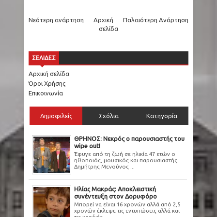
Νεότερη ανάρτηση
Αρχική
Παλαιότερη Ανάρτηση
σελίδα
ΣΕΛΙΔΕΣ
Αρχική σελίδα
Όροι Χρήσης
Επικοινωνία
Δημοφιλείς
Σχόλια
Κατηγορία
ΘΡΗΝΟΣ: Νεκρός ο παρουσιαστής του
wipe out!
Έφυγε από τη ζωή σε ηλικία 47 ετών ο
ηθοποιός, μουσικός και παρουσιαστής
Δημήτρης Μενούνος ...
Ηλίας Μακράς: Αποκλειστική
συνέντευξη στον Δορυφόρο
Μπορεί να είναι 16 χρονών αλλά από 2,5
χρονών έκλεψε τις εντυπώσεις αλλά και
τις καρδιές ...