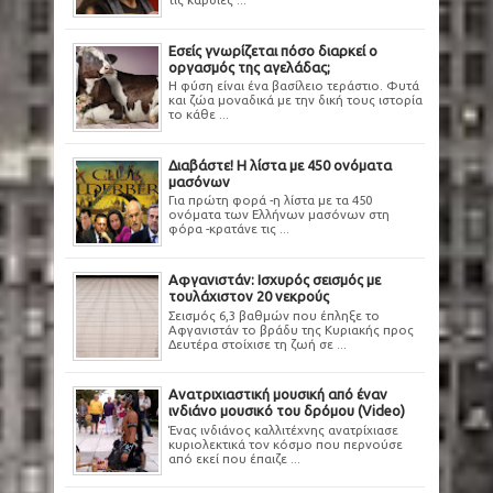
Εσείς γνωρίζεται πόσο διαρκεί ο
οργασμός της αγελάδας;
Η φύση είναι ένα βασίλειο τεράστιο. Φυτά
και ζώα μοναδικά με την δική τους ιστορία
το κάθε ...
Διαβάστε! Η λίστα με 450 ονόματα
μασόνων
Για πρώτη φορά -η λίστα με τα 450
ονόματα των Ελλήνων μασόνων στη
φόρα -κρατάνε τις ...
Αφγανιστάν: Ισχυρός σεισμός με
τουλάχιστον 20 νεκρούς
Σεισμός 6,3 βαθμών που έπληξε το
Αφγανιστάν το βράδυ της Κυριακής προς
Δευτέρα στοίχισε τη ζωή σε ...
Ανατριχιαστική μουσική από έναν
ινδιάνο μουσικό του δρόμου (Video)
Ένας ινδιάνος καλλιτέχνης ανατρίχιασε
κυριολεκτικά τον κόσμο που περνούσε
από εκεί που έπαιζε ...