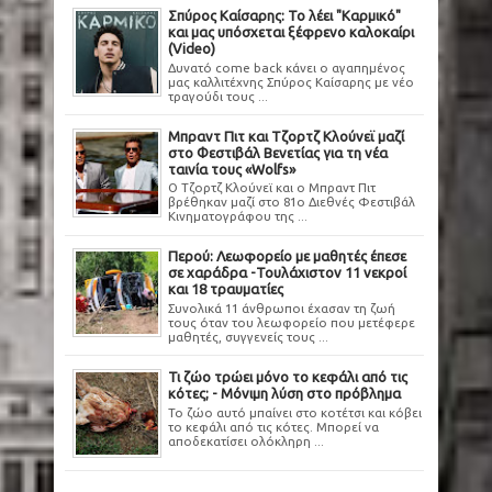
Σπύρος Καίσαρης: Το λέει "Καρμικό"
και μας υπόσχεται ξέφρενο καλοκαίρι
(Video)
Δυνατό come back κάνει ο αγαπημένος
μας καλλιτέχνης Σπύρος Καίσαρης με νέο
τραγούδι τους ...
Μπραντ Πιτ και Τζορτζ Κλούνεϊ μαζί
στο Φεστιβάλ Βενετίας για τη νέα
ταινία τους «Wolfs»
Ο Τζορτζ Κλούνεϊ και ο Μπραντ Πιτ
βρέθηκαν μαζί στο 81ο Διεθνές Φεστιβάλ
Κινηματογράφου της ...
Περού: Λεωφορείο με μαθητές έπεσε
σε χαράδρα -Τουλάχιστον 11 νεκροί
και 18 τραυματίες
Συνολικά 11 άνθρωποι έχασαν τη ζωή
τους όταν του λεωφορείο που μετέφερε
μαθητές, συγγενείς τους ...
Τι ζώο τρώει μόνο το κεφάλι από τις
κότες; - Μόνιμη λύση στο πρόβλημα
Το ζώο αυτό μπαίνει στο κοτέτσι και κόβει
το κεφάλι από τις κότες. Μπορεί να
αποδεκατίσει ολόκληρη ...