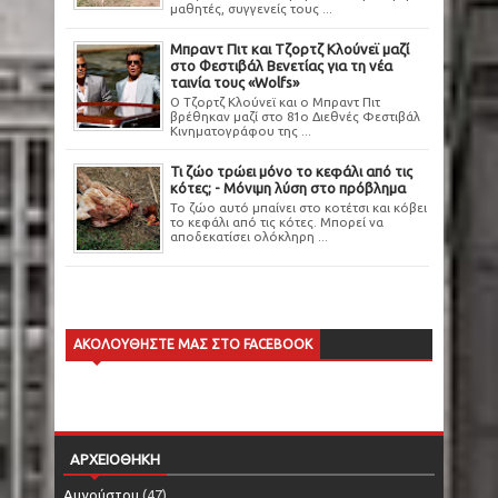
μαθητές, συγγενείς τους ...
Μπραντ Πιτ και Τζορτζ Κλούνεϊ μαζί
στο Φεστιβάλ Βενετίας για τη νέα
ταινία τους «Wolfs»
Ο Τζορτζ Κλούνεϊ και ο Μπραντ Πιτ
βρέθηκαν μαζί στο 81ο Διεθνές Φεστιβάλ
Κινηματογράφου της ...
Τι ζώο τρώει μόνο το κεφάλι από τις
κότες; - Μόνιμη λύση στο πρόβλημα
Το ζώο αυτό μπαίνει στο κοτέτσι και κόβει
το κεφάλι από τις κότες. Μπορεί να
αποδεκατίσει ολόκληρη ...
ΑΚΟΛΟΥΘΗΣΤΕ ΜΑΣ ΣΤΟ FACEBOOK
ΑΡΧΕΙΟΘΗΚΗ
Αυγούστου
(47)