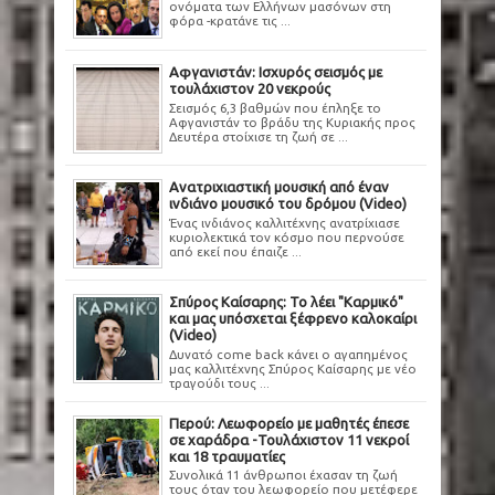
ονόματα των Ελλήνων μασόνων στη
φόρα -κρατάνε τις ...
Αφγανιστάν: Ισχυρός σεισμός με
τουλάχιστον 20 νεκρούς
Σεισμός 6,3 βαθμών που έπληξε το
Αφγανιστάν το βράδυ της Κυριακής προς
Δευτέρα στοίχισε τη ζωή σε ...
Ανατριχιαστική μουσική από έναν
ινδιάνο μουσικό του δρόμου (Video)
Ένας ινδιάνος καλλιτέχνης ανατρίχιασε
κυριολεκτικά τον κόσμο που περνούσε
από εκεί που έπαιζε ...
Σπύρος Καίσαρης: Το λέει "Καρμικό"
και μας υπόσχεται ξέφρενο καλοκαίρι
(Video)
Δυνατό come back κάνει ο αγαπημένος
μας καλλιτέχνης Σπύρος Καίσαρης με νέο
τραγούδι τους ...
Περού: Λεωφορείο με μαθητές έπεσε
σε χαράδρα -Τουλάχιστον 11 νεκροί
και 18 τραυματίες
Συνολικά 11 άνθρωποι έχασαν τη ζωή
τους όταν του λεωφορείο που μετέφερε