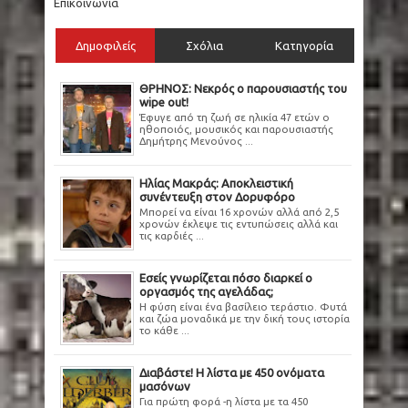
Επικοινωνία
Δημοφιλείς
Σχόλια
Κατηγορία
ΘΡΗΝΟΣ: Νεκρός ο παρουσιαστής του
wipe out!
Έφυγε από τη ζωή σε ηλικία 47 ετών ο
ηθοποιός, μουσικός και παρουσιαστής
Δημήτρης Μενούνος ...
Ηλίας Μακράς: Αποκλειστική
συνέντευξη στον Δορυφόρο
Μπορεί να είναι 16 χρονών αλλά από 2,5
χρονών έκλεψε τις εντυπώσεις αλλά και
τις καρδιές ...
Εσείς γνωρίζεται πόσο διαρκεί ο
οργασμός της αγελάδας;
Η φύση είναι ένα βασίλειο τεράστιο. Φυτά
και ζώα μοναδικά με την δική τους ιστορία
το κάθε ...
Διαβάστε! Η λίστα με 450 ονόματα
μασόνων
Για πρώτη φορά -η λίστα με τα 450