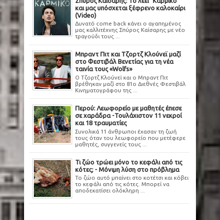
Σπύρος Καίσαρης: Το λέει "Καρμικό"
και μας υπόσχεται ξέφρενο καλοκαίρι
(Video)
Δυνατό come back κάνει ο αγαπημένος
μας καλλιτέχνης Σπύρος Καίσαρης με νέο
τραγούδι τους ...
Μπραντ Πιτ και Τζορτζ Κλούνεϊ μαζί
στο Φεστιβάλ Βενετίας για τη νέα
ταινία τους «Wolfs»
Ο Τζορτζ Κλούνεϊ και ο Μπραντ Πιτ
βρέθηκαν μαζί στο 81ο Διεθνές Φεστιβάλ
Κινηματογράφου της ...
Περού: Λεωφορείο με μαθητές έπεσε
σε χαράδρα -Τουλάχιστον 11 νεκροί
και 18 τραυματίες
Συνολικά 11 άνθρωποι έχασαν τη ζωή
τους όταν του λεωφορείο που μετέφερε
μαθητές, συγγενείς τους ...
Τι ζώο τρώει μόνο το κεφάλι από τις
κότες; - Μόνιμη λύση στο πρόβλημα
Το ζώο αυτό μπαίνει στο κοτέτσι και κόβει
το κεφάλι από τις κότες. Μπορεί να
αποδεκατίσει ολόκληρη ...