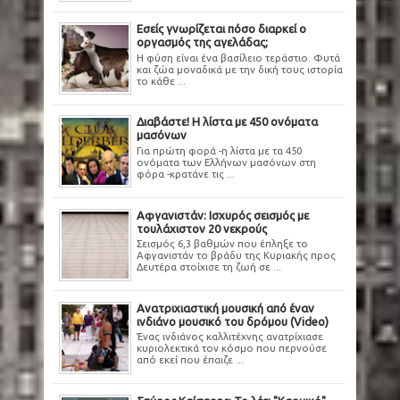
Εσείς γνωρίζεται πόσο διαρκεί ο
οργασμός της αγελάδας;
Η φύση είναι ένα βασίλειο τεράστιο. Φυτά
και ζώα μοναδικά με την δική τους ιστορία
το κάθε ...
Διαβάστε! Η λίστα με 450 ονόματα
μασόνων
Για πρώτη φορά -η λίστα με τα 450
ονόματα των Ελλήνων μασόνων στη
φόρα -κρατάνε τις ...
Αφγανιστάν: Ισχυρός σεισμός με
τουλάχιστον 20 νεκρούς
Σεισμός 6,3 βαθμών που έπληξε το
Αφγανιστάν το βράδυ της Κυριακής προς
Δευτέρα στοίχισε τη ζωή σε ...
Ανατριχιαστική μουσική από έναν
ινδιάνο μουσικό του δρόμου (Video)
Ένας ινδιάνος καλλιτέχνης ανατρίχιασε
κυριολεκτικά τον κόσμο που περνούσε
από εκεί που έπαιζε ...