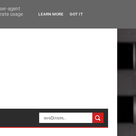
user-agent
erate usage
LEARN MORE
GOT IT