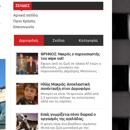
ς
ΣΕΛΙΔΕΣ
Αρχική σελίδα
α
Όροι Χρήσης
Επικοινωνία
Δημοφιλείς
Σχόλια
Κατηγορία
ΘΡΗΝΟΣ: Νεκρός ο παρουσιαστής
του wipe out!
Έφυγε από τη ζωή σε ηλικία 47 ετών ο
ηθοποιός, μουσικός και
παρουσιαστής Δημήτρης Μενούνος ...
Ηλίας Μακράς: Αποκλειστική
συνέντευξη στον Δορυφόρο
Μπορεί να είναι 16 χρονών αλλά από
2,5 χρονών έκλεψε τις εντυπώσεις
αλλά και τις καρδιές ...
Εσείς γνωρίζεται πόσο διαρκεί ο
οργασμός της αγελάδας;
Η φύση είναι ένα βασίλειο τεράστιο.
Φυτά και ζώα μοναδικά με την