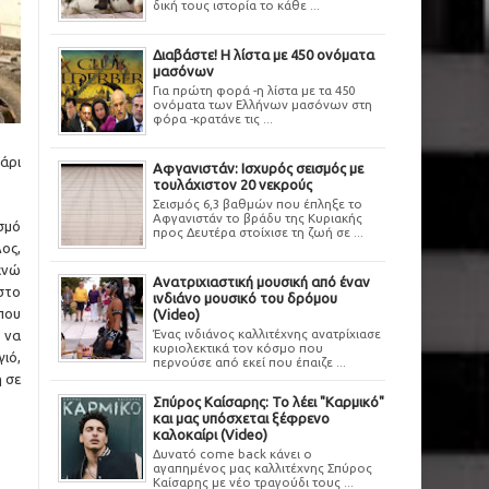
δική τους ιστορία το κάθε ...
Διαβάστε! Η λίστα με 450 ονόματα
μασόνων
Για πρώτη φορά -η λίστα με τα 450
ονόματα των Ελλήνων μασόνων στη
φόρα -κρατάνε τις ...
άρι
Αφγανιστάν: Ισχυρός σεισμός με
τουλάχιστον 20 νεκρούς
Σεισμός 6,3 βαθμών που έπληξε το
Αφγανιστάν το βράδυ της Κυριακής
σμό
προς Δευτέρα στοίχισε τη ζωή σε ...
λος,
ενώ
Ανατριχιαστική μουσική από έναν
στο
ινδιάνο μουσικό του δρόμου
που
(Video)
Ένας ινδιάνος καλλιτέχνης ανατρίχιασε
 να
κυριολεκτικά τον κόσμο που
ιό,
περνούσε από εκεί που έπαιζε ...
ή σε
Σπύρος Καίσαρης: Το λέει "Καρμικό"
και μας υπόσχεται ξέφρενο
καλοκαίρι (Video)
Δυνατό come back κάνει ο
αγαπημένος μας καλλιτέχνης Σπύρος
Καίσαρης με νέο τραγούδι τους ...