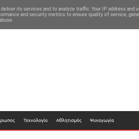
deliver its services and to analyze traffic. Your IP address and 
formance and security metrics to ensure quality of service, gen
abuse.
θρωπος
Τεχνολογία
Αθλητισμός
Ψυχαγωγία