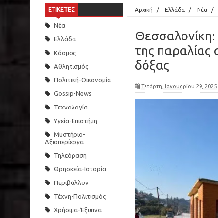
ΕΤΙΚΕΤΕΣ
Αρχική
/
Ελλάδα
/
Νέα
/
Νέα
Θεσσαλονίκη: Τ
Ελλάδα
της παραλίας 
Κόσμος
δόξας
Αθλητισμός
Πολιτική-Οικονομία
Τετάρτη, Ιανουαρίου 29, 2025
Gossip-News
Τεχνολογία
Υγεία-Επιστήμη
Μυστήριο-
Αξιοπερίεργα
Τηλεόραση
Θρησκεία-Ιστορία
Περιβάλλον
Τέχνη-Πολιτισμός
Χρήσιμα-Έξυπνα