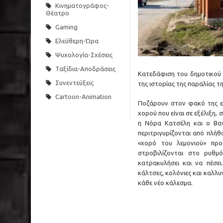
Κινηματογράφος-
Θέατρο
Gaming
Ελεύθερη-Ώρα
Ψυχολογία-Σχέσεις
Ταξίδια-Αποδράσεις
Kατεδάφιση του δημοτικού 
Συνεντεύξεις
της ιστορίας της παραλίας τ
Cartoon-Animation
Ποζάρουν στον φακό της εφ
χορού που είναι σε εξέλιξη,
η Νόρα Κατσέλη και ο Βαγ
περιτριγυρίζονται από πλήθ
«χορό του λεμονιού» πρ
στροβιλίζονται στο ρυθμ
κατρακυλήσει και να πέσει
κάλτσες, κολόνιες και καλλυ
κάθε νέο κάλεσμα.