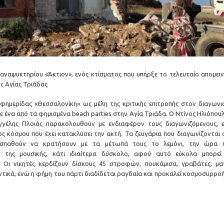
αναψυκτηρίου «Άκτιον», ενός κτίσματος που υπήρξε το τελευταίο απομειν
ης Αγίας Τριάδας
ημερίδας «Θεσσαλονίκη» ως μέλη της κριτικής επιτροπής στον διαγωνι
 σε ένα από τα φημισμένα beach parties στην Αγία Τριάδα. Ο Ντίνος Ηλιόπου
γέλης Πλοιός παρακολουθούν με ενδιαφέρον τους διαγωνιζόμενους, 
ος κόσμου που έχει κατακλύσει την ακτή. Τα ζευγάρια που διαγωνίζονται 
οσπαθούν να κρατήσουν με τα μέτωπά τους το λεμόνι, την ώρα 
ό της μουσικής, κάτι ιδιαίτερα δύσκολο, αφού αυτό εύκολα μπορεί
. Οι νικητές κερδίζουν δίσκους 45 στροφών, πουκάμισα, γραβάτες, μαγ
ντικά, ενώ η φήμη του πάρτι διαδίδεται ραγδαία και προκαλεί κοσμοσυρρο