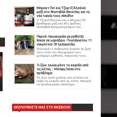
Μπραντ Πιτ και Τζορτζ Κλούνεϊ
μαζί στο Φεστιβάλ Βενετίας για τη
νέα ταινία τους «Wolfs»
Ο Τζορτζ Κλούνεϊ και ο Μπραντ Πιτ
βρέθηκαν μαζί στο 81ο Διεθνές
Φεστιβάλ Κινηματογράφου της ...
Περού: Λεωφορείο με μαθητές
έπεσε σε χαράδρα -Τουλάχιστον 11
νεκροί και 18 τραυματίες
Συνολικά 11 άνθρωποι έχασαν τη ζωή
τους όταν του λεωφορείο που
μετέφερε μαθητές, συγγενείς τους ...
Τι ζώο τρώει μόνο το κεφάλι από
τις κότες; - Μόνιμη λύση στο
πρόβλημα
Το ζώο αυτό μπαίνει στο κοτέτσι και
κόβει το κεφάλι από τις κότες. Μπορεί
να αποδεκατίσει ολόκληρη ...
ΑΚΟΛΟΥΘΗΣΤΕ ΜΑΣ ΣΤΟ FACEBOOK