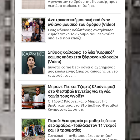
Αφγανιστάν το βράδυ της Κυριακής προς
Δευτέρα στοίχισε τη ζωή σε ...
Ανατριχιαστική μουσική από έναν
ινδιάνο μουσικό του δρόμου (Video)
Ένας ινδιάνος καλλιτέχνης ανατρίχιασε
κυριολεκτικά τον κόσμο που περνούσε
από εκεί που έπαιζε ...
Σπύρος Καίσαρης: Το λέει "Καρμικό"
και μας υπόσχεται ξέφρενο καλοκαίρι
(Video)
Δυνατό come back κάνει ο αγαπημένος
μας καλλιτέχνης Σπύρος Καίσαρης με νέο
τραγούδι τους ...
Μπραντ Πιτ και Τζορτζ Κλούνεϊ μαζί
στο Φεστιβάλ Βενετίας για τη νέα
ταινία τους «Wolfs»
Ο Τζορτζ Κλούνεϊ και ο Μπραντ Πιτ
βρέθηκαν μαζί στο 81ο Διεθνές Φεστιβάλ
Κινηματογράφου της ...
Περού: Λεωφορείο με μαθητές έπεσε
σε χαράδρα -Τουλάχιστον 11 νεκροί
και 18 τραυματίες
Συνολικά 11 άνθρωποι έχασαν τη ζωή
τους όταν του λεωφορείο που μετέφερε