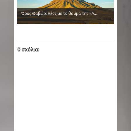
Όρος Θαβώρ: Δέος με το θαύμα της «Α...
0 σχόλια: