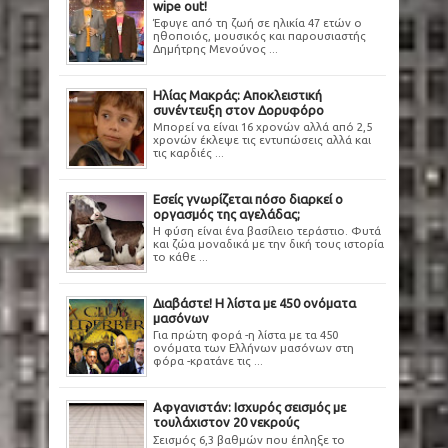
wipe out!
Έφυγε από τη ζωή σε ηλικία 47 ετών ο
ηθοποιός, μουσικός και παρουσιαστής
Δημήτρης Μενούνος ...
Ηλίας Μακράς: Αποκλειστική
συνέντευξη στον Δορυφόρο
Μπορεί να είναι 16 χρονών αλλά από 2,5
χρονών έκλεψε τις εντυπώσεις αλλά και
τις καρδιές ...
Εσείς γνωρίζεται πόσο διαρκεί ο
οργασμός της αγελάδας;
Η φύση είναι ένα βασίλειο τεράστιο. Φυτά
και ζώα μοναδικά με την δική τους ιστορία
το κάθε ...
Διαβάστε! Η λίστα με 450 ονόματα
μασόνων
Για πρώτη φορά -η λίστα με τα 450
ονόματα των Ελλήνων μασόνων στη
φόρα -κρατάνε τις ...
Αφγανιστάν: Ισχυρός σεισμός με
τουλάχιστον 20 νεκρούς
Σεισμός 6,3 βαθμών που έπληξε το