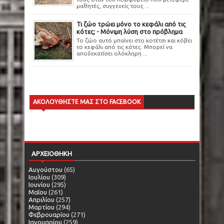
μαθητές, συγγενείς τους ...
Τι ζώο τρώει μόνο το κεφάλι από τις
κότες; - Μόνιμη λύση στο πρόβλημα
Το ζώο αυτό μπαίνει στο κοτέτσι και κόβει
το κεφάλι από τις κότες. Μπορεί να
αποδεκατίσει ολόκληρη ...
ΑΚΟΛΟΥΘΗΣΤΕ ΜΑΣ ΣΤΟ FACEBOOK
ΑΡΧΕΙΟΘΗΚΗ
Αυγούστου
(65)
Ιουλίου
(309)
Ιουνίου
(295)
Μαΐου
(261)
Απριλίου
(257)
Μαρτίου
(294)
Φεβρουαρίου
(271)
Ιανουαρίου
(259)