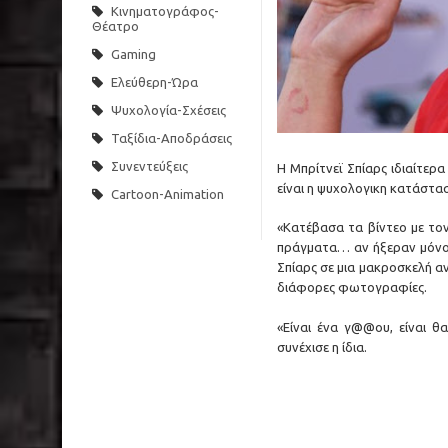
Κινηματογράφος-
Θέατρο
Gaming
Ελεύθερη-Ώρα
Ψυχολογία-Σχέσεις
Ταξίδια-Αποδράσεις
Συνεντεύξεις
Η Μπρίτνεϊ Σπίαρς ιδιαίτερα
είναι η ψυχολογικη κατάστασ
Cartoon-Animation
«Κατέβασα τα βίντεο με το
πράγματα… αν ήξεραν μόνο π
Σπίαρς σε μια μακροσκελή αν
διάφορες φωτογραφίες.
«Είναι ένα γ@@ου, είναι θα
συνέχισε η ίδια.