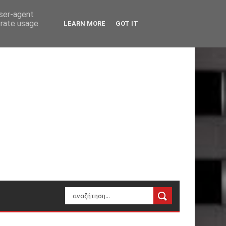
user-agent
erate usage
LEARN MORE
GOT IT