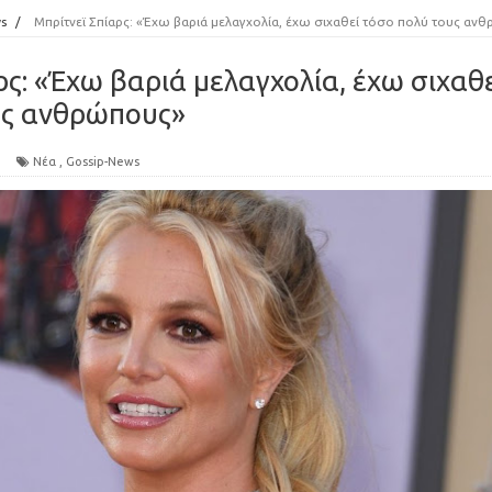
s
/
Μπρίτνεϊ Σπίαρς: «Έχω βαριά μελαγχολία, έχω σιχαθεί τόσο πολύ τους ανθρώπους
ρς: «Έχω βαριά μελαγχολία, έχω σιχαθ
υς ανθρώπους»
Νέα
,
Gossip-News