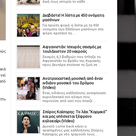
δική τους ιστορία το κάθε ...
Διαβάστε! Η λίστα με 450 ονόματα
μασόνων
Για πρώτη φορά -η λίστα με τα 450
ονόματα των Ελλήνων μασόνων στη
φόρα -κρατάνε τις ...
Αφγανιστάν: Ισχυρός σεισμός με
 πώς
τουλάχιστον 20 νεκρούς
Σεισμός 6,3 βαθμών που έπληξε το
Αφγανιστάν το βράδυ της Κυριακής
προς Δευτέρα στοίχισε τη ζωή σε ...
ακά
νεϊ
Ανατριχιαστική μουσική από έναν
 από
ινδιάνο μουσικό του δρόμου
(Video)
Ένας ινδιάνος καλλιτέχνης ανατρίχιασε
κυριολεκτικά τον κόσμο που
!!»
περνούσε από εκεί που έπαιζε ...
Σπύρος Καίσαρης: Το λέει "Καρμικό"
και μας υπόσχεται ξέφρενο
καλοκαίρι (Video)
Δυνατό come back κάνει ο
αγαπημένος μας καλλιτέχνης Σπύρος
Καίσαρης με νέο τραγούδι τους ...