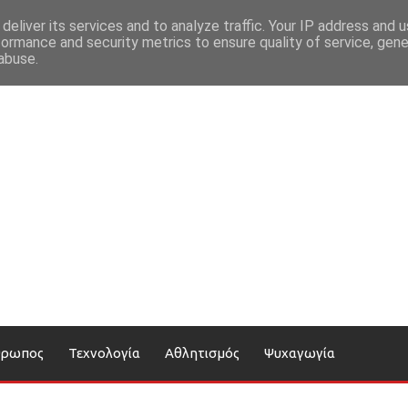
deliver its services and to analyze traffic. Your IP address and 
formance and security metrics to ensure quality of service, gen
abuse.
θρωπος
Τεχνολογία
Αθλητισμός
Ψυχαγωγία