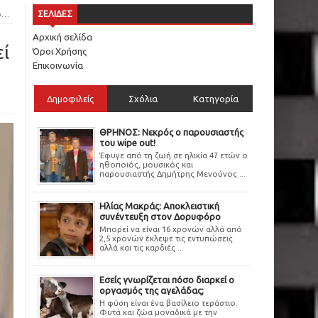
»
ΣΕΛΙΔΕΣ
Αρχική σελίδα
εί
Όροι Χρήσης
Επικοινωνία
Δημοφιλείς
Σχόλια
Κατηγορία
ΘΡΗΝΟΣ: Νεκρός ο παρουσιαστής
του wipe out!
Έφυγε από τη ζωή σε ηλικία 47 ετών ο
ηθοποιός, μουσικός και
παρουσιαστής Δημήτρης Μενούνος ...
Ηλίας Μακράς: Αποκλειστική
συνέντευξη στον Δορυφόρο
Μπορεί να είναι 16 χρονών αλλά από
2,5 χρονών έκλεψε τις εντυπώσεις
αλλά και τις καρδιές ...
Εσείς γνωρίζεται πόσο διαρκεί ο
οργασμός της αγελάδας;
Η φύση είναι ένα βασίλειο τεράστιο.
Φυτά και ζώα μοναδικά με την