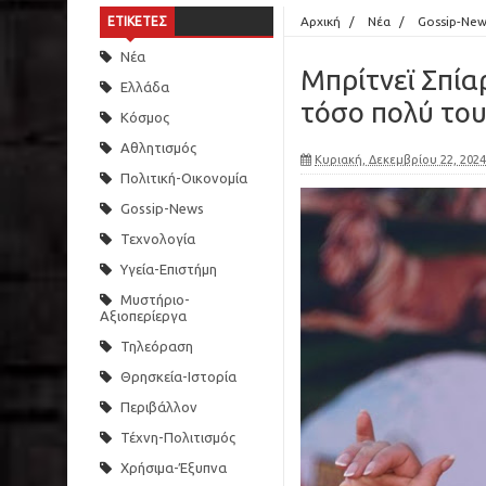
ΕΤΙΚΕΤΕΣ
Αρχική
/
Νέα
/
Gossip-New
Νέα
Μπρίτνεϊ Σπία
Ελλάδα
τόσο πολύ το
Κόσμος
Αθλητισμός
Κυριακή, Δεκεμβρίου 22, 2024
Πολιτική-Οικονομία
Gossip-News
Τεχνολογία
Υγεία-Επιστήμη
Μυστήριο-
Αξιοπερίεργα
Τηλεόραση
Θρησκεία-Ιστορία
Περιβάλλον
Τέχνη-Πολιτισμός
Χρήσιμα-Έξυπνα