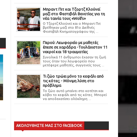
Μπραντ Πιτ και Τζορτζ Κλούνεϊ
μαζί στο Φεστιβάλ Βενετίας για τη
νέα ταινία τους «Wolfs»
Ο Τζορτζ Κλούνεϊ και ο Μπραντ Πιτ
βρέθηκαν μαζί στο 81ο Διεθνές
Φεστιβάλ Κινηματογράφου της ...
Περού: Λεωφορείο με μαθητές
έπεσε σε χαράδρα -Τουλάχιστον 11
νεκροί και 18 τραυματίες
Συνολικά 11 άνθρωποι έχασαν τη ζωή
τους όταν του λεωφορείο που
μετέφερε μαθητές, συγγενείς τους ...
Τι ζώο τρώει μόνο το κεφάλι από
τις κότες; - Μόνιμη λύση στο
πρόβλημα
Το ζώο αυτό μπαίνει στο κοτέτσι και
κόβει το κεφάλι από τις κότες. Μπορεί
να αποδεκατίσει ολόκληρη ...
ΑΚΟΛΟΥΘΗΣΤΕ ΜΑΣ ΣΤΟ FACEBOOK