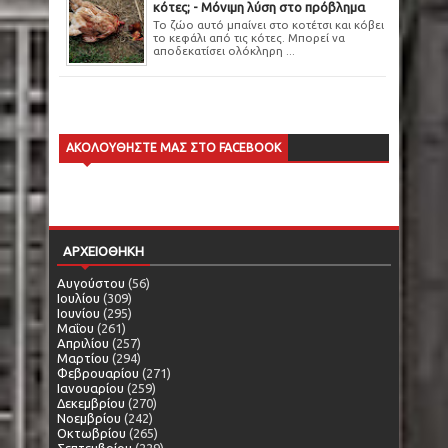
κότες; - Μόνιμη λύση στο πρόβλημα
Το ζώο αυτό μπαίνει στο κοτέτσι και κόβει
το κεφάλι από τις κότες. Μπορεί να
αποδεκατίσει ολόκληρη ...
ΑΚΟΛΟΥΘΗΣΤΕ ΜΑΣ ΣΤΟ FACEBOOK
ΑΡΧΕΙΟΘΗΚΗ
Αυγούστου
(56)
Ιουλίου
(309)
Ιουνίου
(295)
Μαΐου
(261)
Απριλίου
(257)
Μαρτίου
(294)
Φεβρουαρίου
(271)
Ιανουαρίου
(259)
Δεκεμβρίου
(270)
Νοεμβρίου
(242)
Οκτωβρίου
(265)
Σεπτεμβρίου
(229)