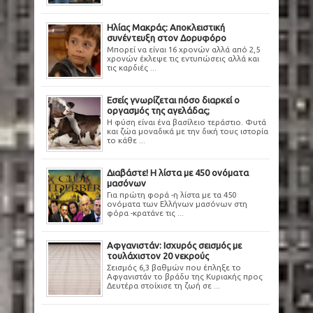
Ηλίας Μακράς: Αποκλειστική
συνέντευξη στον Δορυφόρο
Μπορεί να είναι 16 χρονών αλλά από 2,5
χρονών έκλεψε τις εντυπώσεις αλλά και
τις καρδιές ...
Εσείς γνωρίζεται πόσο διαρκεί ο
οργασμός της αγελάδας;
Η φύση είναι ένα βασίλειο τεράστιο. Φυτά
και ζώα μοναδικά με την δική τους ιστορία
το κάθε ...
Διαβάστε! Η λίστα με 450 ονόματα
μασόνων
Για πρώτη φορά -η λίστα με τα 450
ονόματα των Ελλήνων μασόνων στη
φόρα -κρατάνε τις ...
Αφγανιστάν: Ισχυρός σεισμός με
τουλάχιστον 20 νεκρούς
Σεισμός 6,3 βαθμών που έπληξε το
Αφγανιστάν το βράδυ της Κυριακής προς
Δευτέρα στοίχισε τη ζωή σε ...