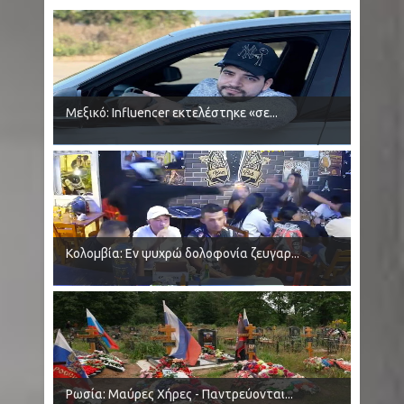
Μεξικό: Influencer εκτελέστηκε «σε...
Κολομβία: Εν ψυχρώ δολοφονία ζευγαρ...
Ρωσία: Μαύρες Χήρες - Παντρεύονται...