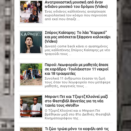
Ανατριχιαστική μουσική από έναν
ινδιάνο μουσικό του δρόμου (Video)
Ένας ινδιάνος καλλιτέχνης ανατρίχιασε
κυριολεκτικά τον κόσμο που περνούσε
από εκεί που έπαιζε ...
Σπύρος Καίσαρης: Το λέει "Καρμικό"
και μας υπόσχεται ξέφρενο καλοκαίρι
(Video)
Δυνατό come back κάνει ο αγαπημένος
μας καλλιτέχνης Σπύρος Καίσαρης με νέο
τραγούδι τους ...
Περού: Λεωφορείο με μαθητές έπεσε
σε χαράδρα -Τουλάχιστον 11 νεκροί
και 18 τραυματίες
Συνολικά 11 άνθρωποι έχασαν τη ζωή
τους όταν του λεωφορείο που μετέφερε
μαθητές, συγγενείς τους ...
Μπραντ Πιτ και Τζορτζ Κλούνεϊ μαζί
στο Φεστιβάλ Βενετίας για τη νέα
ταινία τους «Wolfs»
Ο Τζορτζ Κλούνεϊ και ο Μπραντ Πιτ
βρέθηκαν μαζί στο 81ο Διεθνές Φεστιβάλ
Κινηματογράφου της ...
Τι ζώο τρώει μόνο το κεφάλι από τις