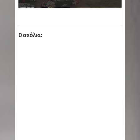
0 σχόλια: